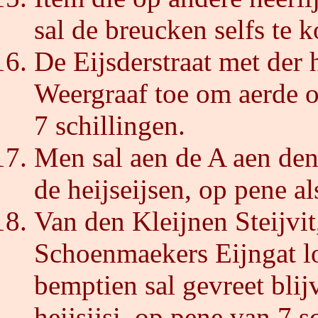
sal de breucken selfs te k
De Eijsderstraat met der 
Weergraaf toe om aerde o
7 schillingen.
Men sal aen de A aen den
de heijseijsen, op pene a
Van den Kleijnen Steijvi
Schoenmaekers Eijngat l
bemptien sal gevreet blij
heijsijsi, op pene van 7 s