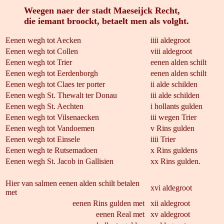
Weegen naer der stadt Maeseijck Recht,
die iemant broockt, betaelt men als volght.
Eenen wegh tot Aecken
iiii aldegroot
Eenen wegh tot Collen
viii aldegroot
Eenen wegh tot Trier
eenen alden schilt
Eenen wegh tot Eerdenborgh
eenen alden schilt
Eenen wegh tot Claes ter porter
ii alde schilden
Eenen wegh St. Thewalt ter Donau
iii alde schilden
Eenen wegh St. Aechten
i hollants gulden
Eenen wegh tot Vilsenaecken
iii wegen Trier
Eenen wegh tot Vandoemen
v Rins gulden
Eenen wegh tot Einsele
iiii Trier
Eenen wegh te Rutsemadoen
x Rins guldens
Eenen wegh St. Jacob in Gallisien
xx Rins gulden.
.
Hier van salmen eenen alden schilt betalen
xvi aldegroot
met
eenen Rins gulden met
xii aldegroot
eenen Real met
xv aldegroot