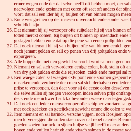
ermer wegen ende der dat selve heefft oft hebben moet, der sal d
naervolgen ende gesinnen met coren oft saet oft anders der sij
wort, dat sall een ider hij sij buijten oft van binnen mogen meet
Ende wes greinen op der maesen onvercocht ende sonder vaet te
schuldich sijn.
Dat niemant hij sij vercooper ofte suijtelaer hij sij van binnen o
totten merckt comen, tsij buijten oft binnen op maendach ende m
geslagen hebben ende dat op die pene van eenen goltgulden end
Dat oock niemant hij sij van buijten ofte van binnen eenich ger
noch jemant gelden en sall op penen van drij goltgulden ende ve
expurgeren.
Alle hoppe die met den gewicht vercocht wort sal men geen meet
Niemant en sal sich vervorderen eenige colen, holt, steijn oft
van dry golt gulden ende die reijscolen, calck ende mergel sal 
Een waege colen sal waegen cxlv pont ende soomen gespeurt en be
opsteken ende verduerte der colen sal sich derhalven een ieder
prijse te vercoopen, dan daer voor sij de eerste colen desselve
die selve sullen sij mogen vercoopen inden selven prijs ontfan
deck ende menichwerff sulckx bevonden waere daer tegen gedaen 
Dat oock een ieder colenvercooper ofte schipper voortaen sal ge
met oock geëcken en geteijckent gewicht omme die colen te wa
Item niemant en sal harinck, versche vijgen, noch Rosijnen op
merckt verseggen die sullen staen over dat reoel naerder Bleume
goeden soeten harinck in sijnen huijse veijll heefft maer ande
boven ende vuijlen haringh ende vissch salmen in de maese voe