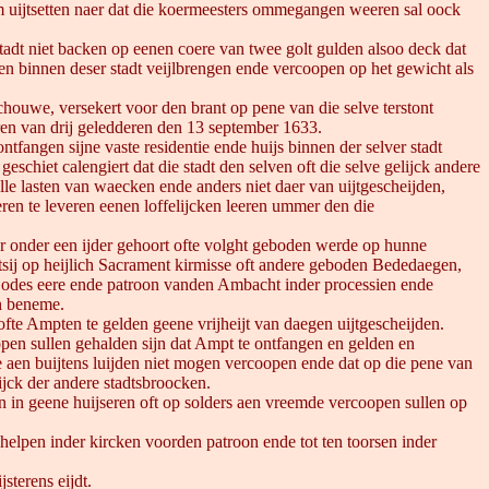
m uijtsetten naer dat die koermeesters ommegangen weeren sal oock
stadt niet backen op eenen coere van twee golt gulden alsoo deck dat
n binnen deser stadt veijlbrengen ende vercoopen op het gewicht als
houwe, versekert voor den brant op pene van die selve terstont
ren van drij geledderen den 13 september 1633.
ntfangen sijne vaste residentie ende huijs binnen der selver stadt
chiet calengiert dat die stadt den selven oft die selve gelijck andere
alle lasten van waecken ende anders niet daer van uijtgescheijden,
teren te leveren eenen loffelijcken leeren ummer den die
aer onder een ijder gehoort ofte volght geboden werde op hunne
 tsij op heijlich Sacrament kirmisse oft andere geboden Bededaegen,
 Godes eere ende patroon vanden Ambacht inder processien ende
en beneme.
fte Ampten te gelden geene vrijheijt van daegen uijtgescheijden.
open sullen gehalden sijn dat Ampt te ontfangen en gelden en
ke aen buijtens luijden niet mogen vercoopen ende dat op die pene van
ijck der andere stadtsbroocken.
n in geene huijseren oft op solders aen vreemde vercoopen sullen op
 helpen inder kircken voorden patroon ende tot ten toorsen inder
terens eijdt.