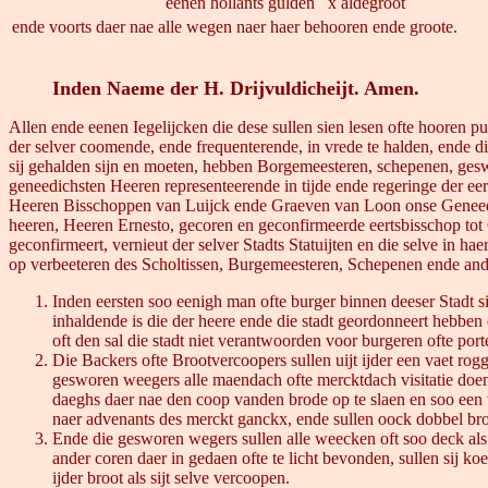
eenen hollants gulden
x aldegroot
ende voorts daer nae alle wegen naer haer behooren ende groote.
Inden Naeme der H. Drijvuldicheijt. Amen.
Allen ende eenen Iegelijcken die dese sullen sien lesen ofte hooren 
der selver coomende, ende frequenterende, in vrede te halden, ende 
sij gehalden sijn en moeten, hebben Borgemeesteren, schepenen, gesw
geneedichsten Heeren representeerende in tijde ende regeringe der ee
Heeren Bisschoppen van Luijck ende Graeven van Loon onse Geneedig
heeren, Heeren Ernesto, gecoren en geconfirmeerde eertsbisschop tot C
geconfirmeert, vernieut der selver Stadts Statuijten en die selve in ha
op verbeeteren des Scholtissen, Burgemeesteren, Schepenen ende ander
Inden eersten soo eenigh man ofte burger binnen deeser Stadt sic
inhaldende is die der heere ende die stadt geordonneert hebben e
oft den sal die stadt niet verantwoorden voor burgeren ofte port
Die Backers ofte Brootvercoopers sullen uijt ijder een vaet ro
gesworen weegers alle maendach ofte mercktdach visitatie doe
daeghs daer nae den coop vanden brode op te slaen en soo een va
naer advenants des merckt ganckx, ende sullen oock dobbel b
Ende die gesworen wegers sullen alle weecken oft soo deck als
ander coren daer in gedaen ofte te licht bevonden, sullen sij k
ijder broot als sijt selve vercoopen.