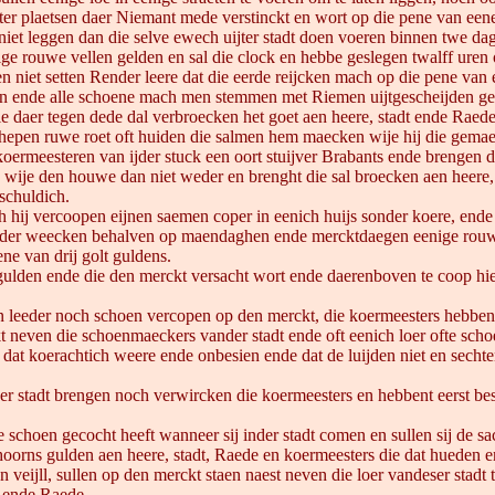
 ter plaetsen daer Niemant mede verstinckt en wort op die pene van een
t niet leggen dan die selve ewech uijter stadt doen voeren binnen twe da
 rouwe vellen gelden en sal die clock en hebbe geslegen twalff uren 
en niet setten Render leere dat die eerde reijcken mach op die pene van
n ende alle schoene mach men stemmen met Riemen uijtgescheijden gere
e daer tegen dede dal verbroecken het goet aen heere, stadt ende Raed
epen ruwe roet oft huiden die salmen hem maecken wije hij die gemaec
koermeesteren van ijder stuck een oort stuijver Brabants ende brengen
 wije den houwe dan niet weder en brenght die sal broecken aen heere, 
schuldich.
gh hij vercoopen eijnen saemen coper in eenich huijs sonder koere, ende
inder weecken behalven op maendaghen ende mercktdaegen eenige rouwe
ne van drij golt guldens.
 gulden ende die den merckt versacht wort ende daerenboven te coop hiele
pen leeder noch schoen vercopen op den merckt, die koermeesters hebbent
 neven die schoenmaeckers vander stadt ende oft eenich loer ofte sch
dat koerachtich weere ende onbesien ende dat de luijden niet en sechte
ser stadt brengen noch verwircken die koermeesters en hebbent eerst be
 schoen gecocht heeft wanneer sij inder stadt comen en sullen sij de sa
 hoorns gulden aen heere, stadt, Raede en koermeesters die dat hueden 
en veijll, sullen op den merckt staen naest neven die loer vandeser stad
t ende Raede.