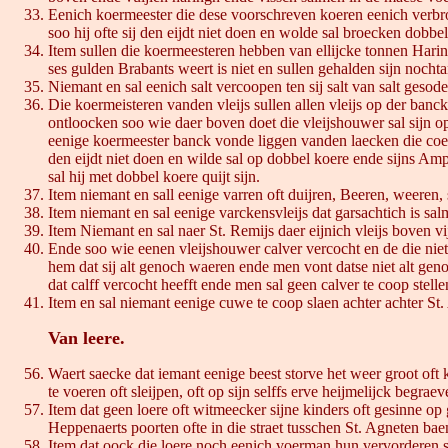
Eenich koermeester die dese voorschreven koeren eenich verbrooc
soo hij ofte sij den eijdt niet doen en wolde sal broecken dobb
Item sullen die koermeesteren hebben van ellijcke tonnen Harinx
ses gulden Brabants weert is niet en sullen gehalden sijn nochta
Niemant en sal eenich salt vercoopen ten sij salt van salt geso
Die koermeisteren vanden vleijs sullen allen vleijs op der banck
ontloocken soo wie daer boven doet die vleijshouwer sal sijn op
eenige koermeester banck vonde liggen vanden laecken die coerme
den eijdt niet doen en wilde sal op dobbel koere ende sijns Amp
sal hij met dobbel koere quijt sijn.
Item niemant en sall eenige varren oft duijren, Beeren, weeren,
Item niemant en sal eenige varckensvleijs dat garsachtich is sa
Item Niemant en sal naer St. Remijs daer eijnich vleijs boven v
Ende soo wie eenen vleijshouwer calver vercocht en de die niet 
hem dat sij alt genoch waeren ende men vont datse niet alt gen
dat calff vercocht heefft ende men sal geen calver te coop stellen
Item en sal niemant eenige cuwe te coop slaen achter achter St
Van leere.
Waert saecke dat iemant eenige beest storve het weer groot oft k
te voeren oft sleijpen, oft op sijn selffs erve heijmelijck begra
Item dat geen loere oft witmeecker sijne kinders oft gesinne op
Heppenaerts poorten ofte in die straet tusschen St. Agneten b
Item dat oock die loere noch eenich voerman hun vervorderen sul