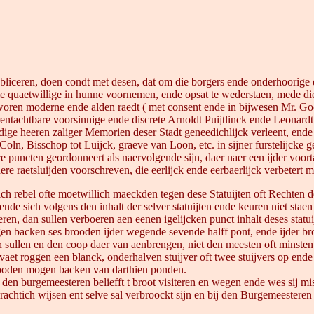
publiceren, doen condt met desen, dat om die borgers ende onderhoorige
die quaetwillige in hunne voornemen, ende opsat te wederstaen, mede d
oren moderne ende alden raedt ( met consent ende in bijwesen Mr. Goe
rentachtbare voorsinnige ende discrete Arnoldt Puijtlinck ende Leonard
e heeren zaliger Memorien deser Stadt geneedichlijck verleent, ende
oln, Bisschop tot Luijck, graeve van Loon, etc. in sijner furstelijcke
ere puncten geordonneert als naervolgende sijn, daer naer een ijder voor
e raetsluijden voorschreven, die eerlijck ende eerbaerlijck verbetert 
h rebel ofte moetwillich maeckden tegen dese Statuijten oft Rechten der 
nde sich volgens den inhalt der selver statuijten ende keuren niet staen
eren, dan sullen verboeren aen eenen igelijcken punct inhalt deses statu
ggen backen ses brooden ijder wegende sevende halff pont, ende ijder b
n sullen en den coop daer van aenbrengen, niet den meesten oft minst
et roggen een blanck, onderhalven stuijver oft twee stuijvers op ende a
rooden mogen backen van darthien ponden.
 den burgemeesteren beliefft t broot visiteren en wegen ende wes sij m
oerachtich wijsen ent selve sal verbroockt sijn en bij den Burgemeeste