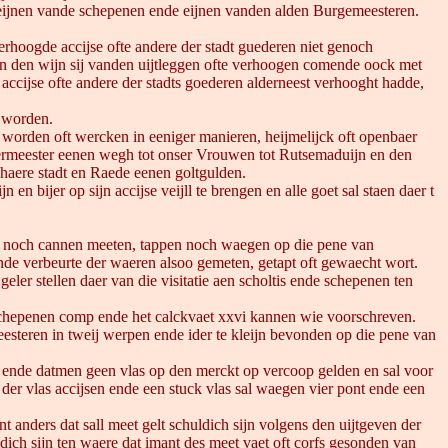
n, eijnen vande schepenen ende eijnen vanden alden Burgemeesteren.
erhoogde accijse ofte andere der stadt guederen niet genoch
llen den wijn sij vanden uijtleggen ofte verhoogen comende oock met
 accijse ofte andere der stadts goederen alderneest verhooght hadde,
t worden.
 worden oft wercken in eeniger manieren, heijmelijck oft openbaer
koermeester eenen wegh tot onser Vrouwen tot Rutsemaduijn en den
haere stadt en Raede eenen goltgulden.
n bijer op sijn accijse veijll te brengen en alle goet sal staen daer t
t noch cannen meeten, tappen noch waegen op die pene van
nde verbeurte der waeren alsoo gemeten, getapt oft gewaecht wort.
ler stellen daer van die visitatie aen scholtis ende schepenen ten
 schepenen comp ende het calckvaet xxvi kannen wie voorschreven.
eesteren in tweij werpen ende ider te kleijn bevonden op die pene van
ht ende datmen geen vlas op den merckt op vercoop gelden en sal voor
n der vlas accijsen ende een stuck vlas sal waegen vier pont ende een
 anders dat sall meet gelt schuldich sijn volgens den uijtgeven der
ich sijn ten waere dat imant des meet vaet oft corfs gesonden van