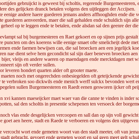
voortijden gebruijckt is geweest bij scholtis, regerende Burgemeestere
re des gelijcken dranck betalen volgens den uijtleggen der Accijsen.
ofte eenige andere haere guederen jemans anders affhooghden ende die v
ofte guederen aenveerden, maer die sall gehalden ende schuldich sijn a
 geheel op te leggen ende te betalen, ende alsdan sal den geenre der die
gevlampt sal bij burgemesteren en Raet gekoert en op sijnen prijs gestal
re puncten om des koerens wille eenige smaet ofte smelicheijt dede met
naemen ende faemen bewijsen can, die sal broecken aen een jegelijck 
en nae dient selve hem gecondicht sal sijn daer beneven broecken aen 
 bijer, vleijs en andere waeren op maendagen ende mercktdagen met wijn e
neert sijn oft verder sullen.
or leveren hondert quarten alder oft grooter maete.
 maeten noch met ongerechden onbesiegelden oft geteijckende gewich
r te verbroken soo dickwils ende menich werff sulckx bevonden wert e
 pegelen sullen Burgemeesteren en Raedt eenen gesworen ijcker oft peijge
ijn xvi kannen maeseijcker maet waer van die canne te vinden is inder
potten, sal den scholtis in presentie schepenen ten versoeck der borgem
 noch vlas ende desgelijcken vercoopen en sall dan op sijn voll gewic
elve goet aen heere, stadt en Raede te verboeren en volgens den uijtgeve
e vercocht wort ende gemeten woort van den stadt meeter, oft van jemant
tadt gebracht, gevoert ende gemeten woort en sal geen meet gelt schuld