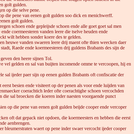
en golt gulden.
gen op die selve pene.
op die pene van eenen golt gulden soo dick en menichwerff.
 eenen golt gulden.
gen schoen ende gepleijsde schoen ende alle goet goet sal men
e ende coermeesteren vanden leere die tselve heuden ende
kt wilt hebben sonder koere des te gelden.
 den heuwe vanden swaeren leere drij maent ofte thien weecken daer
stadt, Raede ende koermeesteren drij guldens Brabants des sijn de
 geven den heere sijnen Tol.
 vel gelden en sal van buijten incomende omme te vercoopen, hij en
 sal ijeder paer sijn op eenen gulden Brabants oft confiscatie der
 eerst besien ende visiteert op der penen als voor ende luijden van
oenmaecker coerachtich leder ofte coerachtighe schoen vercochden
n die sal broecken die koeren inder naesten voorgaende punct
sien op die pene van eenen golt gulden beijde cooper ende vercoper
cken oft dat gepack niet opdoen, die koermeesters en hebben die eerst
ende aenbrengen.
t ter bleumerstraten waert op pene inder swaer vercocht ijeder cooper