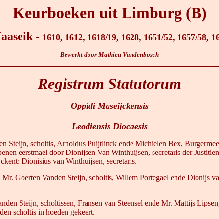
Keurboeken uit Limburg (B)
aaseik -
1610, 1612, 1618/19, 1628, 1651/52, 1657/58, 1
Bewerkt door Mathieu Vandenbosch
Registrum Statutorum
Oppidi Maseijckensis
Leodiensis Diocaesis
 Steijn, scholtis, Arnoldus Puijtlinck ende Michielen Bex, Burgermee
en eerstmael door Dionijsen Van Winthuijsen, secretaris der Justitien
ckent: Dionisius van Winthuijsen, secretaris.
s Mr. Goerten Vanden Steijn, scholtis, Willem Portegael ende Dionijs 
den Steijn, scholtissen, Fransen van Steensel ende Mr. Mattijs Lipsen
en scholtis in hoeden gekeert.