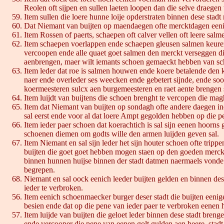
Reolen oft sijpen en sullen laeten loopen dan die selve draegen
Item sullen die loere hunne loije opderstraten binnen dese stad
Dat Niemant van buijten op maendaegen ofte mercktdagen eenige
Item Rossen of paerts, schaepen oft calver vellen oft leere salm
Item schaepen voerlappen ende schaepen gleusen salmen keure
vercoopen ende alle quaet goet salmen den merckt verseggen di
aenbrengen, maer wilt iemants schoen gemaeckt hebben van sch
Item leder dat roe is salmen houwen ende koere betalende den 
naer ende overleder ses weecken ende gebetert sijnde, ende soo
koermeesteren sulcx aen burgemeesteren en raet aente brengen 
Item luijdt van buijtens die schoen brenght te vercopen die ma
Item dat Niemant van buijten op sondagh ofte andere daegen 
sal eerst ende voor al dat loere Ampt gegolden hebben op die pe
Item ieder paer schoen dat koerachtich is sal sijn eenen hoorns
schoenen diemen om godts wille den armen luijden geven sal.
Item Niemant en sal sijn leder het sijn houter schoen ofte trip
buijten die goet goet hebben mogen staen op den goeden merckt
binnen hunnen huijse binnen der stadt datmen naermaels vonde 
begrepen.
Niemant en sal oock eenich leeder buijten gelden en binnen de
ieder te verbroken.
Item eenich schoenmaecker burger deser stadt die buijten eenige
besien ende dat op die pene van ieder paer te verbroken eenen
Item luijde van buijten die geloet leder binnen dese stadt breng
ende vercooper die pene van eenen golt gulden aen heere, stad