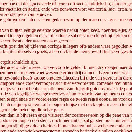
aer nae dat des goets veele tsij coren oft saet schuldich sijn, dan der g
nder vaet niet en gesint, ende wes penwaert wort van coren, saet, erte
en sonder jeets van te geven.
 gebruycken inden sacken gedaen wort op der maesen sal geen meetgelt 
ft van buijten eenige eetende waeren het sij boter, kees, hoender, eijer, 
ercktdaegen gelden en sal die clocke sal eerst merckt geluijt hebben n
e confiscatie der waeren alsoo gecocht.
oufft goet dat bij tijde van oorloge in legers ofte anders waer gegolden
rbeurten desselven goets, alsoo dick ende menichwerff het selve geschie
gelt schuldich sijn.
 ander goet op der maesen op vercoop te gelden binnen dry daegen naer d
men meeten met een vaet wesende groter drij cannen als een haver vaet.
vonden heeft groote ongeregeltheeden bij tijde van gevreur in die coll
 schipper ende colenvercooper sich niet vervorderen, comende met hunn
n schips vercocht hebben op die pene van drij golt guldens, maer die ge
gende van iegelijcke waege meer voor hunne vracht van opvoeren een oo
te sijn ende dat voord'eerste reijse de twede reijse dobbel en voor de 
halden sijn op sijnen hoff in sijnen huijse met oock opter maesen te heb
gen ende meten op die selve pene.
doen dan in bijwesen ende visiteren der coermeesteren op die pene van
rstraeten buijten den steijn, noch niemant en sal garsten noch anderen
rs mogen sij uijtgesadden harinck binnen haeren huijse weijcken ende te
ren ende soo wie koermeesteren is vanden harinck die sullen oock koer