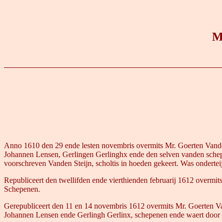
M
Anno 1610 den 29 ende lesten novembris overmits Mr. Goerten Vanden
Johannen Lensen, Gerlingen Gerlinghx ende den selven vanden schepen
voorschreven Vanden Steijn, scholtis in hoeden gekeert. Was onderteij
Republiceert den twellifden ende vierthienden februarij 1612 overmit
Schepenen.
Gerepubliceert den 11 en 14 novembris 1612 overmits Mr. Goerten Van
Johannen Lensen ende Gerlingh Gerlinx, schepenen ende waert door d