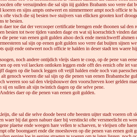
den ofte versuijmden die sal sijn iiij gulden Brabants soo verre dat bu
ell koeren en sijns ampts ontweert en nimmermeer ampt noch officie te h
 ofte visch die sij besien twe stuijvers van ellicken grooten korf droog
ns te besien.
den daer toe dat der vercooper certificatie brengen ende thoonen sal de
en besien tot twee tijden vanden dage en wat sij koerachtich vinden dat 
 die pene van eenen golt gulden alsoo deck ende menichwerff alsmen dat
esteren sal sijn op eenen golt gulden soo verre dat buijten sijnen wete
ts quijt ende ontweert noch officie te halden in deser stadt ten waere 
 soogen, noch andere ontijdich vleijs slaen te coop, op de pene van een
lmen op een vol laecken ontloken leggen ende offt des eenich ofte iet v
ijff dagen op die banck leggen oft veijll halden ende noch van paessche
alt genoch weeren die sal sijn op die penen van eenen Brabantsche guld
och weeren soo sal den vleijshouwer den voorschreven koer gelden maer 
 sij en sullen alt sijn twintich dagen op die selve pene.
. Andries daer op die penen van eenen golt gulden.
leijn, die sal die selve doode beest ofte beesten uijter stadt voeren of
even waer bij dat geen nabuer daer bij verstinckt ofte versmeelicht en we
 gene plaetse ende weegen hare vellen te schaeven, te vleijsen ofte hae
aempt ofte boomgaert ende die moeshoven op die penen van eenen golt g
len eenige loe in eenige straeten te voeren om te laten liggen, noch oo