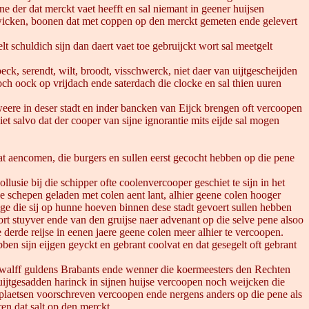
ene der dat merckt vaet heefft en sal niemant in geener huijsen
n, wicken, boonen dat met coppen op den merckt gemeten ende gelevert
schuldich sijn dan daert vaet toe gebruijckt wort sal meetgelt
speck, serendt, wilt, broodt, visschwerck, niet daer van uijtgescheijden
och oock op vrijdach ende saterdach die clocke en sal thien uuren
 weere in deser stadt en inder bancken van Eijck brengen oft vercoopen
t salvo dat der cooper van sijne ignorantie mits eijde sal mogen
at aencomen, die burgers en sullen eerst gecocht hebben op die pene
usie bij die schipper ofte coolenvercooper geschiet te sijn in het
e schepen geladen met colen aent lant, alhier geene colen hooger
nige die sij op hunne hoeven binnen dese stadt gevoert sullen hebben
rt stuyver ende van den gruijse naer advenant op die selve pene alsoo
derde reijse in eenen jaere geene colen meer alhier te vercoopen.
ben sijn eijgen geyckt en gebrant coolvat en dat gesegelt oft gebrant
 twalff guldens Brabants ende wenner die koermeesters den Rechten
 uijtgesadden harinck in sijnen huijse vercoopen noch weijcken die
r plaetsen voorschreven vercoopen ende nergens anders op die pene als
en dat salt op den merckt.