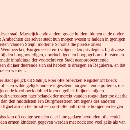
 deser stadt Maeseijck ende andere goede luijden, binnen ende onder
ie Ambachten der selver stadt hun mogen wesen te halden in tgenigen
rten Vanden Steijn, moderne Scholtis die plaetse onses
t Wenmeecker, Burgemeesteren ) volgens den privilegien, bij diverse
 bij den hooghwerdigen, doorluchtigen en hooghgeboren Fursten en
 genade inhuldinge der voorschreven Stadt geapprobeert ende
taen dit jaer duerende sich sal hebben te draegen en Reguleren, en dat
moeten werden.
stadt gelijck dit Statuijt, koer ofte broecken Register oft boeck
 oft sien wilde gelijck andere ingesetene burgeren ende porteren, die
ijts ende koerboeck dobbel koeren gelijck buijtens luijden.
roodt vercoopen naer belanck der merckt vanden rogge daer toe dat die
en dan den middelsten aen Burgmeesteren om tegens des anderen
ffgaet alsdan het broot een oort ofte halff oort te hoogen en leegen
isbacken oft eenige semelen daer inne gedaen bevonden ofte eenich
ren den armen kinderen gegeven werden met oock soo veel gelts als van