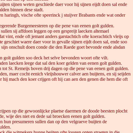
ijten sijnen weten geschiede daer voor hij sijnen eijdt doen sal ende
alden binnen dese stadt.
en haringh, vische ofte speerinck j stuijver Brabants ende wat onder
n regerende Burgemeesteren op die pene van eenen golt gulden.
sullen sij affdoen leggen op een gespreijt laecken altemael
 vint, ende oft jemant anders garstachtich ofte koerachtich vleijs op
 geschiet waere daer voor in gevalle sijnen eijdt doen sal, ende soo
hij sijn onschult doen conde die den Raede goet bevonde ende alsdan
en golt gulden soo deck het selve bevonden woort ofte vilt.
anden laecken leege dat sal den koer gelden van eenen golt gulden.
n tot St. Remeijs boven drij dagen op die pene van eenen golt gulden.
en, maer cocht eenich vleijshouwer calver aen buijtens, en sij seijden
hij mach den koer crijgen oft hij can aen den genen die hem die oft
t sleijpen op die gewoonlijcke plaetse daermen de doode beesten plocht
rde, wije des niet en dede sal broecken eenen golt gulden.
ren hun presumeren sullen dan op den velgraeve buijten de
ulden.
ck die witmekers hunne beijten ofte lougen opten straeten in die