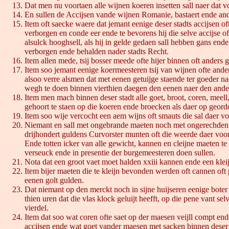
Dat men nu voortaen alle wijnen koeren insetten sall naer dat 
En sullen de Accijsen vande wijnen Romanie, bastaert ende ande
Item oft saecke waere dat jemant eenige deser stadts accijsen 
verborgen en conde eer ende te bevorens hij die selve accijse 
alsulck hooghsell, als hij in gelde gedaen sall hebben gans ende
verborgen ende behalden nader stadts Recht.
Item allen mede, tsij bosser meede ofte hijer binnen oft anders 
Item soo jemant eenige koermeesteren tsij van wijnen ofte ande
alsoo verre alsmen dat met eenen getuijge staende ter goeder 
wegh te doen binnen vierthien daegen den eenen naer den ander
Item men mach binnen deser stadt alle goet, broot, coren, meell,
gehoort te staen op die koeren ende broecken als daer op geordon
Item soo wije vercocht een aem wijns oft smauts die sal daer vo
Niemant en sall met ongebrande maeten noch met ongerechden
drijhondert guldens Curvorster munten oft die weerde daer voo
Ende totten icker van alle gewicht, kannen en cleijne maeten te
verseuck ende in presentie der burgemeesteren doen sullen.
Nota dat een groot vaet moet halden xxiii kannen ende een kle
Item bijer maeten die te kleijn bevonden werden oft cannen oft 
eenen golt gulden.
Dat niemant op den merckt noch in sijne huijseren eenige boter
thien uren dat die vlas klock geluijt heefft, op die pene vant s
vierdel.
Item dat soo wat coren ofte saet op der maesen veijll compt end
accijsen ende wat goet vander maesen met sacken binnen deser s