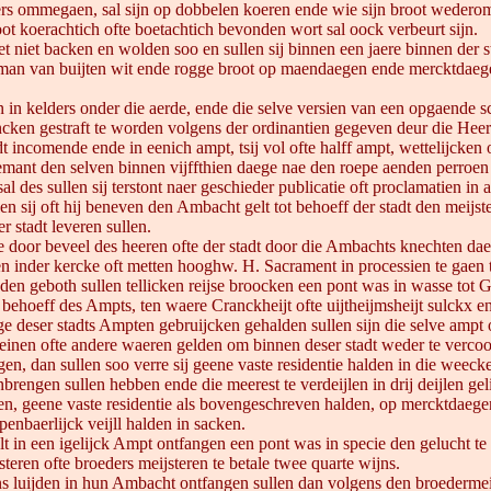
gers ommegaen, sal sijn op dobbelen koeren ende wie sijn broot wedero
ot koerachtich ofte boetachtich bevonden wort sal oock verbeurt sijn.
et niet backen en wolden soo en sullen sij binnen een jaere binnen der 
 man van buijten wit ende rogge broot op maendaegen ende mercktdaege
n kelders onder die aerde, ende die selve versien van een opgaende sc
cken gestraft te worden volgens der ordinantien gegeven deur die Hee
t incomende ende in eenich ampt, tsij vol ofte halff ampt, wettelijcken o
ant den selven binnen vijffthien daege nae den roepe aenden perroen ges
l des sullen sij terstont naer geschieder publicatie oft proclamatien in 
en sij oft hij beneven den Ambacht gelt tot behoeff der stadt den meijs
 stadt leveren sullen.
die door beveel des heeren ofte der stadt door die Ambachts knechten d
ren inder kercke oft metten hooghw. H. Sacrament in processien te gaen
den geboth sullen tellicken reijse broocken een pont was in wasse tot
t behoeff des Ampts, ten waere Cranckheijt ofte uijtheijmsheijt sulckx 
e deser stadts Ampten gebruijcken gehalden sullen sijn die selve ampt o
 greinen ofte andere waeren gelden om binnen deser stadt weder te verco
gen, dan sullen soo verre sij geene vaste residentie halden in die weec
brengen sullen hebben ende die meerest te verdeijlen in drij deijlen gel
en, geene vaste residentie als bovengeschreven halden, op mercktdaege
penbaerlijck veijll halden in sacken.
t in een igelijck Ampt ontfangen een pont was in specie den gelucht te
eren ofte broeders meijsteren te betale twee quarte wijns.
s luijden in hun Ambacht ontfangen sullen dan volgens den broedermeijs