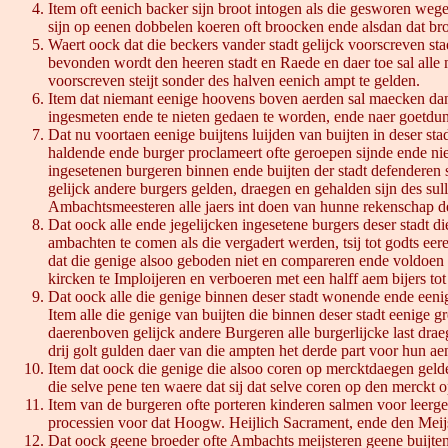
Item oft eenich backer sijn broot intogen als die gesworen we
sijn op eenen dobbelen koeren oft broocken ende alsdan dat bro
Waert oock dat die beckers vander stadt gelijck voorscreven sta
bevonden wordt den heeren stadt en Raede en daer toe sal alle
voorscreven steijt sonder des halven eenich ampt te gelden.
Item dat niemant eenige hoovens boven aerden sal maecken dan i
ingesmeten ende te nieten gedaen te worden, ende naer goetdun
Dat nu voortaen eenige buijtens luijden van buijten in deser stad
haldende ende burger proclameert ofte geroepen sijnde ende niem
ingesetenen burgeren binnen ende buijten der stadt defenderen sa
gelijck andere burgers gelden, draegen en gehalden sijn des sull
Ambachtsmeesteren alle jaers int doen van hunne rekenschap der
Dat oock alle ende jegelijcken ingesetene burgers deser stadt 
ambachten te comen als die vergadert werden, tsij tot godts ee
dat die genige alsoo geboden niet en compareren ende voldoen 
kircken te Imploijeren en verboeren met een halff aem bijers to
Dat oock alle die genige binnen deser stadt wonende ende eenig
Item alle die genige van buijten die binnen deser stadt eenige
daerenboven gelijck andere Burgeren alle burgerlijcke last drae
drij golt gulden daer van die ampten het derde part voor hun aen
Item dat oock die genige die alsoo coren op mercktdaegen geld
die selve pene ten waere dat sij dat selve coren op den merckt o
Item van de burgeren ofte porteren kinderen salmen voor leergel
processien voor dat Hoogw. Heijlich Sacrament, ende den Meijst
Dat oock geene broeder ofte Ambachts meijsteren geene buijten