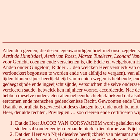
Allen den geenen, die desen tegenwoordigen brief met onse zegelen su
Aerdt de Hinnisdael, Aerdt van Roest, Marten Tuteleers, Leonard Va
voor Gericht, coemen ende verschenen is, die Edele en welgeboren
Anden onder Gingelom, Ridder … den welcken Heer versueck van ons
verdonckert begonsten te worden ende van aldhijd te vergaen), van all
tijden binnen sijner heerlijckheijd van rechten wegen is hebbende, end
gedaegt sijnde ende ingeeijscht sijnde, versouchten die selve ondersae
vercleeren saude; hetwelck hen mijnheer voorsc. accordeerde. Nae den
hebben dieselve ondersaeten altemael eendrachtelijck bekend dat alsu
eercomen ende menschen gedenckenisse Recht, Gewoonten ende Usantie
Usantie gebruijckt is geweest tot deses daegen toe, ende noch behoir
Heer, der alde rechten, Privilegien … soo cleeren ende certificeren wi
Dat de Heer JACOB VAN CORSWAREM wordt gehalden tot Nijel als 
stellen sal sonder eenigh derhande hinder dien dorpe van Nijel 
Dat den Heer van Nijel dieselve heerlijckheid van niemant ande
erftvoecht is van den hoft van Anden onder Gingelom gelegen.