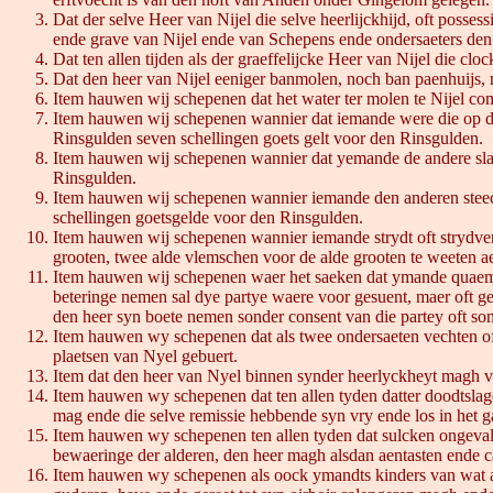
Dat der selve Heer van Nijel die selve heerlijckhijd, oft posses
ende grave van Nijel ende van Schepens ende ondersaeters den 
Dat ten allen tijden als der graeffelijcke Heer van Nijel die cl
Dat den heer van Nijel eeniger banmolen, noch ban paenhuijs, 
Item hauwen wij schepenen dat het water ter molen te Nijel c
Item hauwen wij schepenen wannier dat iemande were die op de 
Rinsgulden seven schellingen goets gelt voor den Rinsgulden.
Item hauwen wij schepenen wannier dat yemande de andere slaet
Rinsgulden.
Item hauwen wij schepenen wannier iemande den anderen steeck
schellingen goetsgelde voor den Rinsgulden.
Item hauwen wij schepenen wannier iemande strydt oft strydver
grooten, twee alde vlemschen voor de alde grooten te weeten aen
Item hauwen wij schepenen waer het saeken dat ymande quaeme
beteringe nemen sal dye partye waere voor gesuent, maer oft ge
den heer syn boete nemen sonder consent van die partey oft sond
Item hauwen wy schepenen dat als twee ondersaeten vechten oft 
plaetsen van Nyel gebuert.
Item dat den heer van Nyel binnen synder heerlyckheyt magh v
Item hauwen wy schepenen dat ten allen tyden datter doodtsla
mag ende die selve remissie hebbende syn vry ende los in het g
Item hauwen wy schepenen ten allen tyden dat sulcken ongeval
bewaeringe der alderen, den heer magh alsdan aentasten ende cal
Item hauwen wy schepenen als oock ymandts kinders van wat au