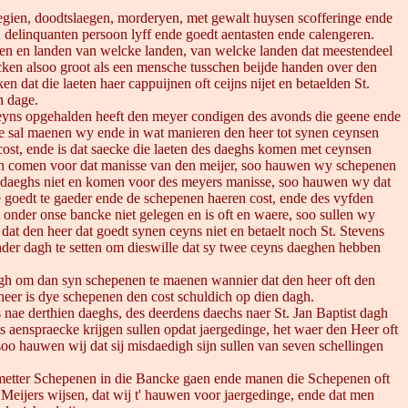
legien, doodtslaegen, morderyen, met gewalt huysen scofferinge ende
delinquanten persoon lyff ende goedt aentasten ende calengeren.
uden en landen van welcke landen, van welcke landen dat meestendeel
cken alsoo groot als een mensche tusschen beijde handen over den
dat die laeten haer cappuijnen oft ceijns nijet en betaelden St.
n dage.
ceyns opgehalden heeft den meyer condigen des avonds die geene ende
de sal maenen wy ende in wat manieren den heer tot synen ceynsen
ost, ende is dat saecke die laeten des daeghs komen met ceynsen
t en comen voor dat manisse van den meijer, soo hauwen wy schepenen
en daeghs niet en komen voor des meyers manisse, soo hauwen wy dat
goedt te gaeder ende de schepenen haeren cost, ende des vyfden
onder onse bancke niet gelegen en is oft en waere, soo sullen wy
t den heer dat goedt synen ceyns niet en betaelt noch St. Stevens
der dagh te setten om dieswille dat sy twee ceyns daeghen hebben
agh om dan syn schepenen te maenen wannier dat den heer oft den
heer is dye schepenen den cost schuldich op dien dagh.
s nae derthien daeghs, des deerdens daechs naer St. Jan Baptist dagh
ts aenspraecke krijgen sullen opdat jaergedinge, het waer den Heer oft
soo hauwen wij dat sij misdaedigh sijn sullen van seven schellingen
er metter Schepenen in die Bancke gaen ende manen die Schepenen oft
 Meijers wijsen, dat wij t' hauwen voor jaergedinge, ende dat men