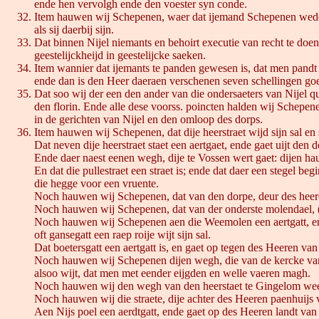
ende hen vervolgh ende den voester syn conde.
Item hauwen wij Schepenen, waer dat ijemand Schepenen weders
als sij daerbij sijn.
Dat binnen Nijel niemants en behoirt executie van recht te doe
geestelijckheijd in geestelijcke saeken.
Item wannier dat ijemants te panden gewesen is, dat men pandt 
ende dan is den Heer daeraen verschenen seven schellingen goed
Dat soo wij der een den ander van die ondersaeters van Nijel qu
den florin. Ende alle dese voorss. poincten halden wij Schepene
in de gerichten van Nijel en den omloop des dorps.
Item hauwen wij Schepenen, dat dije heerstraet wijd sijn sal en s
Dat neven dije heerstraet staet een aertgaet, ende gaet uijt den
Ende daer naest eenen wegh, dije te Vossen wert gaet: dijen hau
En dat die pullestraet een straet is; ende dat daer een stegel 
die hegge voor een vruente.
Noch hauwen wij Schepenen, dat van den dorpe, deur des heer
Noch hauwen wij Schepenen, dat van der onderste molendael, ( al
Noch hauwen wij Schepenen aen die Weemolen een aertgatt, en g
oft gansegatt een raep roije wijt sijn sal.
Dat boetersgatt een aertgatt is, en gaet op tegen des Heeren van
Noch hauwen wij Schepenen dijen wegh, die van de kercke van Nije
alsoo wijt, dat men met eender eijgden en welle vaeren magh.
Noch hauwen wij den wegh van den heerstaet te Gingelom weert
Noch hauwen wij die straete, dije achter des Heeren paenhuijs v
Aen Nijs poel een aerdtgatt, ende gaet op des Heeren landt va