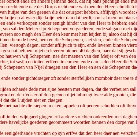
 oorloft ende oft anders ijemand dede, dat hij bans plichtigh ende misd
eren recht ende nae des Dorps recht ende wat men den Heer schuldich i
van huijse van den geenen die dat ceurgoet hebben, afflijvigh woorde; d
en koije en al waer dije koije beter dan dat perdt, soo sal men nochtans 
en ende verkoopen sonder eenigh hinder van den Heer te hebben; ende 
 soo sal den Meijer sijn Schepenen vergaederen, ende sal gaen met dije s
leveren soo magh den Heer den keur met hem leijden bij alsoo dat hij di
t men hem de beest, hem en die Schepenen, laet sien, ende die Schepene
illen, viertogh dagen, sonder afflijvich te sijn, ende leveren binnen vier
j op geschat hebben, nijet en leveren binnen 40 daghen, naer dat sij ges
soo hauwen wij Schepenen, nae dat maenen van den Meijer oft van den H
chte, tot sasijn en totten erffven te comen; ende dan is den Heer die S
wij Schepenen van Nijel draegen aen den Heer en aen die Schepenen daer
ende sonder gichtdraeger oft sonder sterffelijken momboir daer toe te d
jden schaede dede met sijne beesten met dagen, dat die verbeuren sall 
oot en den Voster of den geenen dijet inbrengt twee alde grooten, die 
 dat die Luijden niet en claegen.
 met nachte die raepen trecken, appelen oft peeren schudden oft thuyn
oft in den wijngaert gingen, oft andere vruchten onkeerden met daghen o
dere havelijcke goederen gecommeert woorden bennen den dorpe van Nij
enigderhande vruchten op syn erffve dat den heer daer aen verschene