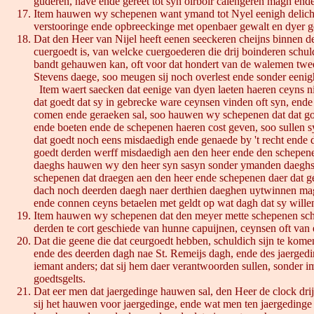
guderen, have ende gereet tot syn oirboir calengeren magh ende
Item hauwen wy schepenen want ymand tot Nyel eenigh delicht d
verstooringe ende opbreeckinge met openbaer gewalt en dyer ge
Dat den Heer van Nijel heeft eenen seeckeren cheijns binnen d
cuergoedt is, van welcke cuergoederen die drij boinderen schu
bandt gehauwen kan, oft voor dat hondert van de walemen twee a
Stevens daege, soo meugen sij noch overlest ende sonder eenigh
Item waert saecken dat eenige van dyen laeten haeren ceyns n
dat goedt dat sy in gebrecke ware ceynsen vinden oft syn, end
comen ende geraeken sal, soo hauwen wy schepenen dat dat goe
ende boeten ende de schepenen haeren cost geven, soo sullen 
dat goedt noch eens misdaedigh ende genaede by 't recht ende 
goedt derden werff misdaedigh aen den heer ende den schepene
daeghs hauwen wy den heer syn sasyn sonder ymanden daeghs dae
schepenen dat draegen aen den heer ende schepenen daer dat ge
dach noch deerden daegh naer derthien daeghen uytwinnen magh
ende connen ceyns betaelen met geldt op wat dagh dat sy wille
Item hauwen wy schepenen dat den meyer mette schepenen schul
derden te cort geschiede van hunne capuijnen, ceynsen oft van 
Dat die geene die dat ceurgoedt hebben, schuldich sijn te komen
ende des deerden dagh nae St. Remeijs dagh, ende des jaergeding
iemant anders; dat sij hem daer verantwoorden sullen, sonder im
goedtsgelts.
Dat eer men dat jaergedinge hauwen sal, den Heer de clock drij
sij het hauwen voor jaergedinge, ende wat men ten jaergedinge 