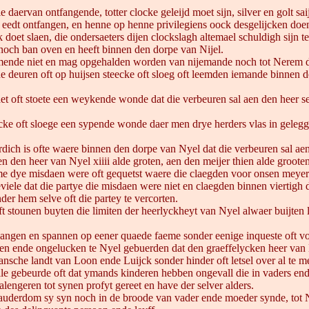
sie daervan ontfangende, totter clocke geleijd moet sijn, silver en golt
eedt ontfangen, en henne op henne privilegiens oock desgelijcken doe
ock doet slaen, die ondersaeters dijen clockslagh altemael schuldigh sijn
noch ban oven en heeft binnen den dorpe van Nijel.
omende niet en mag opgehalden worden van nijemande noch tot Nerem da
deuren oft op huijsen steecke oft sloeg oft leemden iemande binnen de
 oft stoete een weykende wonde dat die verbeuren sal aen den heer se
e oft sloege een sypende wonde daer men drye herders vlas in gelegg
dich is ofte waere binnen den dorpe van Nyel dat die verbeuren sal aen
 den heer van Nyel xiiii alde groten, aen den meijer thien alde grooten
 dye misdaen were oft gequetst waere die claegden voor onsen meyer 
viele dat die partye die misdaen were niet en claegden binnen viertigh
er hem selve oft die partey te vercorten.
stounen buyten die limiten der heerlyckheyt van Nyel alwaer buijten la
angen en spannen op eener quaede faeme sonder eenige inqueste oft vo
gen ende ongelucken te Nyel gebuerden dat den graeffelycken heer van
ansche landt van Loon ende Luijck sonder hinder oft letsel over al te 
le gebeurde oft dat ymands kinderen hebben ongevall die in vaders e
engeren tot synen profyt gereet en have der selver alders.
derdom sy syn noch in de broode van vader ende moeder synde, tot Ny