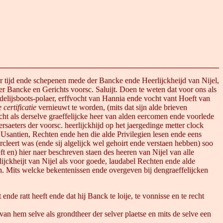
der tijd ende schepenen mede der Bancke ende Heerlijckheijd van Nijel,
er Bancke en Gerichts voorsc. Saluijt. Doen te weten dat voor ons als
jsboots-polaer, erffvocht van Hannia ende vocht vant Hoeft van
 certificatie
vernieuwt te worden, (mits dat sijn alde brieven
cht als derselve graeffelijcke heer van alden eercomen ende voorlede
rsaeters der voorsc. heerlijckhijd op het jaergedinge metter clock
l Usantien, Rechten ende hen die alde Privilegien lesen ende eens
leert was (ende sij algelijck wel gehoirt ende verstaen hebben) soo
t en) hier naer beschreven staen des heeren van Nijel van alle
ckheijt van Nijel als voor goede, laudabel Rechten ende alde
n. Mits welcke bekentenissen ende overgeven bij dengraeffelijcken
ratt heeft ende dat hij Banck te loije, te vonnisse en te recht
an hem selve als grondtheer der selver plaetse en mits de selve een