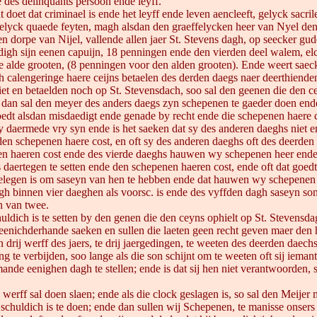
 des delinquants persoon ende leyff.
oet dat criminael is ende het leyff ende leven aencleeft, gelyck sacri
lyck quaede feyten, magh alsdan den graeffelycken heer van Nyel den 
en dorpe van Nijel, vallende allen jaer St. Stevens dagh, op seecker g
ldigh sijn eenen capuijn, 18 penningen ende den vierden deel walem, el
lde grooten, (8 penningen voor den alden grooten). Ende weert saecken 
 calengeringe haere ceijns betaelen des derden daegs naer deerthiende
iet en betaelden noch op St. Stevensdach, soo sal den geenen die den 
e dan sal den meyer des anders daegs zyn schepenen te gaeder doen en
dt alsdan misdaedigt ende genade by recht ende die schepenen haere c
sy daermede vry syn ende is het saeken dat sy des anderen daeghs nie
den schepenen haere cost, en oft sy des anderen daeghs oft des deerd
n haeren cost ende des vierde daeghs hauwen wy schepenen heer ende 
rtegen te setten ende den schepenen haeren cost, ende oft dat goedt 
legen is om saseyn van hen te hebben ende dat hauwen wy schepenen da
 binnen vier daeghen als voorsc. is ende des vyffden dagh saseyn son
n van twee.
dich is te setten by den genen die den ceyns ophielt op St. Stevensd
eenichderhande saeken en sullen die laeten geen recht geven maer den 
 drij werff des jaers, te drij jaergedingen, te weeten des deerden daech
 te verbijden, soo lange als die son schijnt om te weeten oft sij ieman
ande eenighen dagh te stellen; ende is dat sij hen niet verantwoorden, 
 werff sal doen slaen; ende als die clock geslagen is, so sal den Meij
schuldich is te doen; ende dan sullen wij Schepenen, te manisse onsers