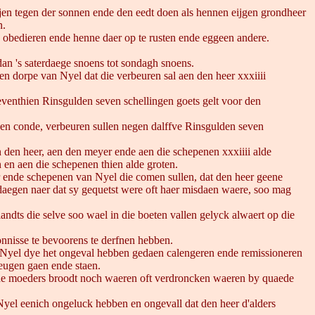
 saijen tegen der sonnen ende den eedt doen als hennen eijgen grondheer
n.
 te obedieren ende henne daer op te rusten ende eggeen andere.
n 's saterdaege snoens tot sondagh snoens.
n dorpe van Nyel dat die verbeuren sal aen den heer xxxiiii
venthien Rinsgulden seven schellingen goets gelt voor den
en conde, verbeuren sullen negen dalffve Rinsgulden seven
 den heer, aen den meyer ende aen die schepenen xxxiiii alde
 en aen die schepenen thien alde groten.
ende schepenen van Nyel die comen sullen, dat den heer geene
 daegen naer dat sy gequetst were oft haer misdaen waere, soo mag
ndts die selve soo wael in die boeten vallen gelyck alwaert op die
nnisse te bevoorens te derfnen hebben.
 Nyel dye het ongeval hebben gedaen calengeren ende remissioneren
meugen gaen ende staen.
nde moeders broodt noch waeren oft verdroncken waeren by quaede
el eenich ongeluck hebben en ongevall dat den heer d'alders