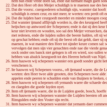
hem ban ende vrede doen sal, ende dat niemant magh gaen sonder
Dat den Heer oft den Meijer schuldigh is te maenen nae des he
Dat die voorsc. cuergoederen schuldigh sijn, wannier dat hooft 
schuldigh is eenen ceur, en niet meer, te weeten: een perdt oft e
Dat die luijden haer ceurgoedt meerder en minder moogen coop
Dat wannier ijmand afflijvigh worden is, die des keurgoed heeft,
heijschen op antwoord der Schepenen; ende is dat sij den keur 
keur niet leveren en wouden, soo sal den Meijer versuecken, da
met redenen, ende die luijden sullen die beeste halden, oft sij w
op geschat hebben; ende oft sij die beest oft dat geldt, daer si
maenen, in wat maniere den Heer tot sijnder keure comen sal: 
vervolgen dat men sijn vier genachten ende nae die vierde gena
oock onder ons banck niet gelegen is oft en wierd, soo sullen 
hebben van alsulck keurgoedt tot des Heeren behoift van Nijel.
Item hauwen wij schepenen wannier een goedt sonder gicht liet 
verschenen is.
Ite hauwen wij Schepenen voorss., oft ijemand waere, die de Lui
weeten: den Heer twee alde grooten, den Schepenen twee alde gr
appelen ende peeren te schudden ende van thuijnen te breken, of
Item hauwen wij schepenen oft yemands waere die schaede dede
en claegden die goede luyden nyet.
Item oft ijemants waere, die in de Luijden goede, bosch, hoeffe 
Item hauwen wij schepenen wannier die Luijden beesten oft an
Rinsgulden ende den Voster sijn recht.
Item hauwen wy schepenen wannier dat yemants daer cummerde e