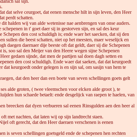
anich sal sijn.
s.
at dat selve ceurgoet, dat eenen mensche hilt in sijn leven, den Heer
dat perdt schatten.
dit halden wij van alde wetenisse nae aenbrengen van onse auders.
chepenen in t' goet daer sij in gestorven sijn, en sal des keur
e Schepen den cost schuldigh is; ende waer het saecken, dat sij den
n sullen die beest schatten, niet op het meesten, maer weselijck en
togh daegen daernaer dije beeste oft dat geldt, daer sij die Schepenen
chat is, soo sal den Meijer van den Heere wegen sijne Schepenen
eer gedaen sijnde, dat men de partijen sal doen dagh setten en
chepenen den cost schuldigh. Ende waer dat saeken, dat dat keurgoedt
 dat keurgoedt onder gelegen is en sijn sal, om sasijn van hem te
raegen, dat den heer dan een boete van seven schellingen goets gelt
ses alde groten, ( twee vleemschen voor elcken alde groot ), te
luijden hun schaede betaelt: ende desgelijck van raepen te haelen, van
en breecken dat dyen verbueren sal eenen Rinsgulden aen den heer al
ft met nachten, dat laten wij op sijn landtrecht staen.
el oft gerecht, dat den Heer daeraen verschenen is eenen
n is seven schellingen goetsgeld ende de schepenen hen rechten