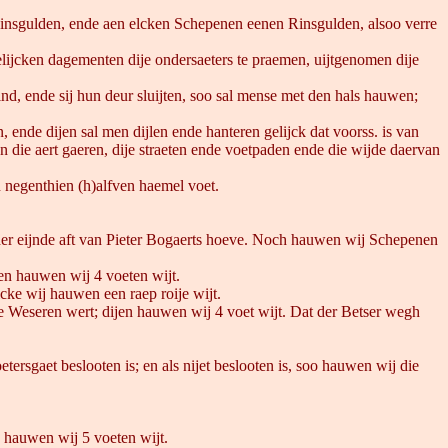
insgulden, ende aen elcken Schepenen eenen Rinsgulden, alsoo verre
elijcken dagementen dije ondersaeters te praemen, uijtgenomen dije
nd, ende sij hun deur sluijten, soo sal mense met den hals hauwen;
 ende dijen sal men dijlen ende hanteren gelijck dat voorss. is van
n die aert gaeren, dije straeten ende voetpaden ende die wijde daervan
jn negenthien (h)alfven haemel voet.
 ander eijnde aft van Pieter Bogaerts hoeve. Noch hauwen wij Schepenen
n hauwen wij 4 voeten wijt.
lcke wij hauwen een raep roije wijt.
e Weseren wert; dijen hauwen wij 4 voet wijt. Dat der Betser wegh
tersgaet beslooten is; en als nijet beslooten is, soo hauwen wij die
 hauwen wij 5 voeten wijt.