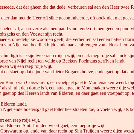
eede, dat der gheen die dat dede, verbeuren sal aen den Heer twee R
n daer dan met de Heer oft sijne gecommiteerde, oft oock niet met geest
haelen sal, alsoo verre als men pand vind; ende oft men geenen pand vi
tsgelts en den Voester sijn recht.
aede, onredelijcke woorden geeft, die verbeuren sal eenen halven florin,
n van Nijel van heerlijckhijde ende nae aenbrengen van alders. Item va
chuldigh is te sijn twee raep roijen wijt, en elck raep roije sal lanck si
 dorpe van Nijel recht ten velde op Beckers Poelmans gerffven landt.
wen wij een raep roije wijt.
begint en staet op dat eijnde van Pieter Bogaers hoeve, ende gaet op dat
en Bamp van Corswarem, een voetpaet gaet te Montenacken weert: dije
s sij uijt den dorpe is ), een straet gaet te Montenaken weert: dije we
aet op des Heeren landt van Elderen, en daer gaet een voetpadt op, t
 Elderen landt.
l ende boetersgatt gaet totter heerstraeten toe, 6 voeten wijt, als boe
 een raep roije wijt.
an Elderen Sint-Truijden weert gaet, een raep roije wijt.
n Corswarem op, ende van daer recht op Sint Truijden weert: dijen wegh