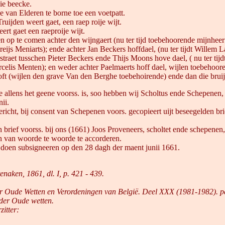
ie beecke.
 van Elderen te borne toe een voetpatt.
uijden weert gaet, een raep roije wijt.
ert gaet een raeproije wijt.
 op te comen achter den wijngaert (nu ter tijd toebehoorende mijnhee
aureijs Meniarts); ende achter Jan Beckers hoffdael, (nu ter tijdt Wille
straet tusschen Pieter Beckers ende Thijs Moons hove dael, ( nu ter ti
Marcelis Menten); en weder achter Paelmaerts hoff dael, wijlen toebehoo
oft (wijlen den grave Van den Berghe toebehoirende) ende dan die bruijc
de allens het geene voorss. is, soo hebben wij Scholtus ende Schepenen
ii.
icht, bij consent van Schepenen voors. gecopieert uijt beseegelden brie
lden brief voorss. bij ons (1661) Joos Proveneers, scholtet ende schepe
en van woorde te woorde te accorderen.
s doen subsigneeren op den 28 dagh der maent junii 1661.
naken, 1861, dl. I, p. 421 - 439.
 Oude Wetten en Verordeningen van België. Deel XXX (1981-1982). pag
 der Oude wetten.
itter: