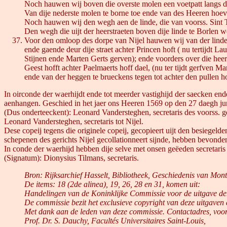
Noch hauwen wij boven die overste molen een voetpatt langs d
Van dije nederste molen te borne toe ende van des Heeren hoeve
Noch hauwen wij den wegh aen de linde, die van voorss. Sint Tr
Den wegh die uijt der heerstraeten boven dije linde te Borlen we
Voor den omloop des dorpe van Nijel hauwen wij van der linden
ende gaende deur dije straet achter Princen hoft ( nu tertijdt L
Stijnen ende Marten Gerts gerven); ende voorders over die heer
Geest hofft achter Paelmaerts hoff dael, (nu ter tijdt gerfven 
ende van der heggen te brueckens tegen tot achter den pullen h
In oirconde der waerhijdt ende tot meerder vastighijd der saecken en
aenhangen. Geschied in het jaer ons Heeren 1569 op den 27 daegh jun
(Dus onderteeckent): Leonard Vandersteghen, secretaris des voorss. ger
Leonard Vandersteghen, secretaris tot Nijel.
Dese copeij tegens die originele copeij, gecopieert uijt den besiege
schepenen des gerichts Nijel gecollationneert sijnde, hebben bevond
In conde der waerhijd hebben dije selve met onsen geëeden secretari
(Signatum): Dionysius Tilmans, secretaris.
Bron: Rijksarchief Hasselt, Bibliotheek, Geschiedenis van Monte
De items: 18 (2de alinea), 19, 26, 28 en 31, komen uit:
Handelingen van de Koninklijke Commissie voor de uitgave der
De commissie bezit het exclusieve copyright van deze uitgaven
Met dank aan de leden van deze commissie. Contactadres, voorz
Prof. Dr. S. Dauchy, Facultés Universitaires Saint-Louis,