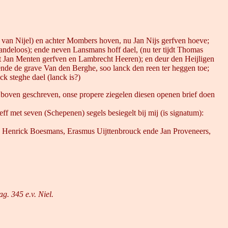
r van Nijel) en achter Mombers hoven, nu Jan Nijs gerfven hoeve;
m Landeloos); ende neven Lansmans hoff dael, (nu ter tijdt Thomas
jdt Jan Menten gerfven en Lambrecht Heeren); en deur den Heijligen
rende de grave Van den Berghe, soo lanck den reen ter heggen toe;
k steghe dael (lanck is?)
, boven geschreven, onse propere ziegelen diesen openen brief doen
ff met seven (Schepenen) segels besiegelt bij mij (is signatum):
nen, Henrick Boesmans, Erasmus Uijttenbrouck ende Jan Proveneers,
. 345 e.v. Niel.