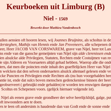
Keurboeken uit Limburg (B)
Niel -
1569
Bewerkt door Mathieu Vandenbosch
llen aensien oft hooren lesen, wij
Joannes Bruijninx
, als scholtus in 
ndersteghen, Mathijs van Hennis
ende
Jan Proveneers
, alle schepenen d
 Heer, Heer JACOB VAN CORSWAREM, grave van Nijel, heer tot Landeli
 ende van die gansche gemeijnten van Nijel sijn
alde clerenissen ende
en alsulcke alde Privilegien, Statuten, Rechten ende Costuijmen van re
e sijn Alderen en Voorsaeters altijd gehad hebben. Waerop alle die onde
ters, dat men die poincten ende inhalt des graeffelijcken Heer van Nije
 welcken dat den selven ondersaeters alsulck altemael gelesen ende verc
lcke Puncten en Privilegien ende Rechten als (nu hun voorgehalden heef
 ist, ende dat sulcs boven menschen gedenckenisse binnen der heerlij
t geobserveert ( gebruijkt ende gehalden) te worden ten eeuwigen daege
j Scoltus en Schepenen voors. (gelijck hiernaer volgende ist).
eenen grave ende grondheer der selve heerlijckhijd, galge, put ende 
oft inwoonders aen te doen.
rs te leen oft andersints is haudende dan van Godt ende de sonne ende v