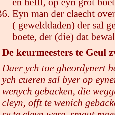
en hefft, op eyn grot boet
Eyn man der claecht over
( gewelddaden) der sal g
boete, der (die) dat bewal
De keurmeesters te Geul 
Daer ych toe gheordynert be
ych cueren sal byer op eynen
wenych gebacken, die weggen
cleyn, offt te wenich geback
sy te cleyn were, smaut maet