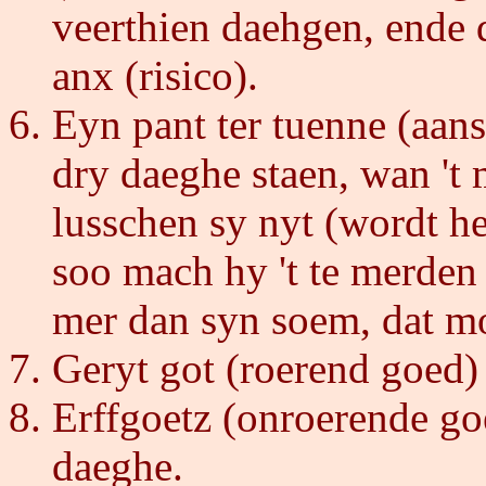
veerthien daehgen, ende 
anx (risico).
Eyn pant ter tuenne (aansl
dry daeghe staen, wan 't 
lusschen sy nyt (wordt het
soo mach hy 't te merden
mer dan syn soem, dat m
Geryt got (roerend goed) 
Erffgoetz (onroerende goe
daeghe.