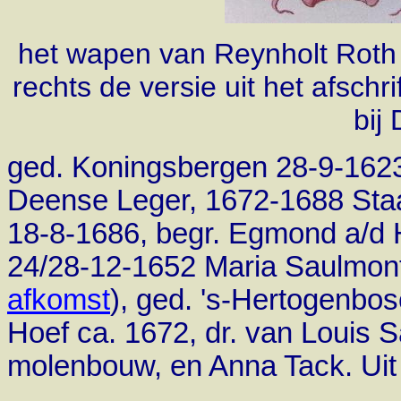
het wapen van Reynholt Roth
rechts de versie uit het afschr
bij
ged. Koningsbergen 28-9-1623
Deense Leger, 1672-1688 Staa
18-8-1686, begr. Egmond a/d 
24/28-12-1652 Maria Saulmont
afkomst
)
, ged. 's-Hertogenbo
Hoef ca. 1672, dr. van Louis 
molenbouw, en
Anna Tack. Uit 