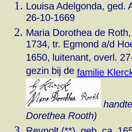
Louisa Adelgonda, ged. 
26-10-1669
Maria Dorothea de Roth, 
1734, tr. Egmond a/d Hoe
1650, luitenant, overl. 2
gezin bij de
familie Klerc
handte
Dorethea Rooth)
Reynolt (**), geb. ca. 16