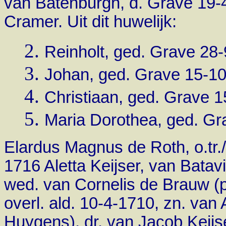
van Batenburgh, d. Grave 19-4
Cramer. Uit dit huwelijk:
Reinholt, ged. Grave 28-
Johan, ged. Grave 15-10-
Christiaan, ged. Grave 1
Maria Dorothea, ged. Gr
Elardus Magnus de Roth, o.tr./
1716 Aletta Keijser, van Batav
wed. van Cornelis de Brauw (p
overl. ald. 10-4-1710,
zn. van
Huygens), dr. van Jacob Keijser