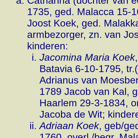
Catharina (dochter van een
1735, ged. Malacca 15-1
Joost Koek, ged. Malakk
armbezorger, zn. van Jo
kinderen:
Jacomina Maria Koek
Batavia 6-10-1795, tr
Adrianus van Moesberg
1789 Jacob van Kal, g
Haarlem 29-3-1834, 
Jacoba de Wit; kindere
Adriaan Koek
, geb/ge
1760, overl./begr. Ma