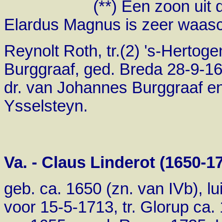
(**) Een zoon uit dit ge
Elardus Magnus is zeer waaschi
Reynolt Roth, tr.(2) 's-Herto
Burggraaf, ged. Breda 28-9-1
dr. van Johannes Burggraaf e
Ysselsteyn.
Va. - Claus Linderot (1650-17
geb. ca. 1650 (zn. van IVb), lu
voor 15-5-1713, tr. Glorup ca.