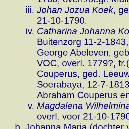
Johan Jozua Koek
, g
21-10-1790.
Catharina Johanna K
Buitenzorg 11-2-1843,
George Abeleven, geb
VOC, overl. 1779?, tr
Couperus, ged. Leeuw
Soerabaya, 12-7-1813
Abraham Couperus en
Magdalena Wilhelmin
overl. voor 21-10-179
Johanna Maria (dochter 