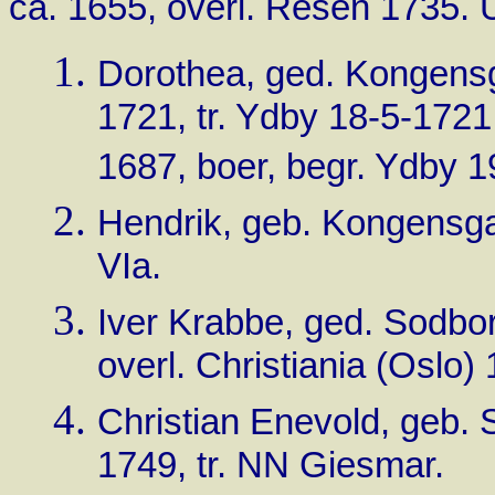
ca. 1655, overl. Resen 1735. Ui
Dorothea, ged. Kongensg
1721, tr. Ydby 18-5-172
1687, boer, begr. Ydby 1
Hendrik, geb. Kongensga
VIa.
Iver Krabbe, ged. Sodbor
overl. Christiania (Oslo)
Christian Enevold, geb. S
1749, tr. NN Giesmar.