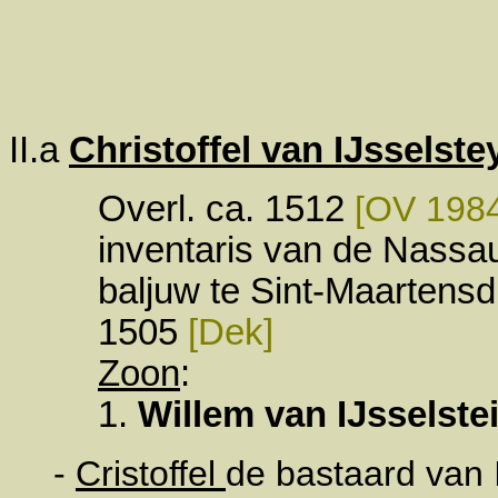
II.a
Christoffel van IJsselste
Overl. ca. 1512
[OV 1984
inventaris van de Nassa
baljuw te Sint-Maartensd
1505
[Dek]
Zoon
:
1.
Willem van IJsselste
-
Cristoffel
de bastaard van I