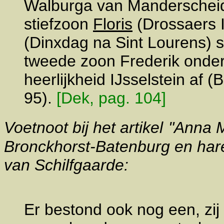
Walburga van Manderscheid
stiefzoon
Floris
(Drossaers I
(Dinxdag na Sint Lourens) 
tweede zoon Frederik onde
heerlijkheid IJsselstein af
95).
[Dek, pag. 104]
Voetnoot bij het artikel
"Anna M
Bronckhorst-Batenburg en hare
van Schilfgaarde:
Er bestond ook nog een, zij 