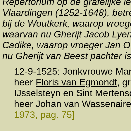
Repertorium op de grafelijke l
Vlaardingen (1252-1648), betr
bij de Woutkerk, waarop vroeg
waarvan nu Gherijt Jacob Lyen
Cadike, waarop vroeger Jan 
nu Gherijt van Beest pachter is
12-9-1525: Jonkvrouwe Mar
heer
Floris van Egmondt
, g
IJsselsteyn en Sint Mertensd
heer Johan van Wassenaire (
1973, pag. 75]