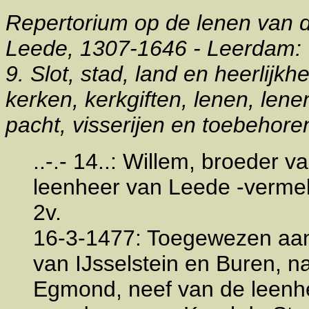
Repertorium op de lenen van de
Leede, 1307-1646 - Leerdam:
9. Slot, stad, land en heerlij
kerken, kerkgiften, lenen, lene
pacht, visserijen en toebehore
..-.- 14..: Willem, broeder 
leenheer van Leede -vermel
2v.
16-3-1477: Toegewezen aa
van IJsselstein en Buren, n
Egmond, neef van de leenhee