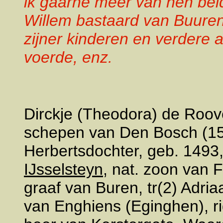
ik gaarne meer van hen beid
Willem bastaard van Buur
zijner kinderen en verdere 
voerde, enz.
Dirckje (Theodora) de Roove
schepen van Den Bosch (15
Herbertsdochter, geb. 1493,
IJsselsteyn
, nat. zoon van 
graaf van Buren, tr(2) Adri
van Enghiens (Eginghen), r