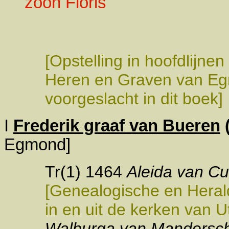
zoon Floris
[Opstelling in hoofdlijne
Heren en Graven van Egm
voorgeslacht in dit boek]
I
Frederik graaf van Bueren
Egmond]
Tr(1) 1464
Aleida van C
[Genealogische en Hera
in en uit de kerken van U
Walburga van Mandersc