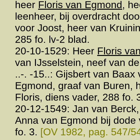
heer
Floris van Egmond
, he
leenheer, bij overdracht doo
voor Joost, heer van Kruini
285 fo. lv-2 blad.
20-10-1529: Heer
Floris v
van IJsselstein, neef van de
..-. -15..: Gijsbert van Baa
Egmond, graaf van Buren, he
Floris, diens vader, 288 fo. 
20-12-1549: Jan van Berck, 
Anna van Egmond bij dode v
fo. 3.
[OV 1982, pag. 547/5