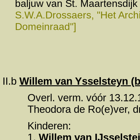
baljuw van St. Maartensdij
S.W.A.Drossaers, "Het Arch
Domeinraad"]
II.b
Willem van Ysselsteyn (
Overl. verm. vóór 13.12.
Theodora de Ro(e)ver, dr
Kinderen:
1.
Willem van IJsselste