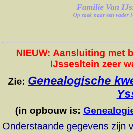
Familie Van IJs
Op zoek naar een vader F
NIEUW: Aansluiting met 
IJssesltein zeer w
Genealogische kwes
Zie:
Ys
(in opbouw is:
Genealogie
Onderstaande gegevens zijn v