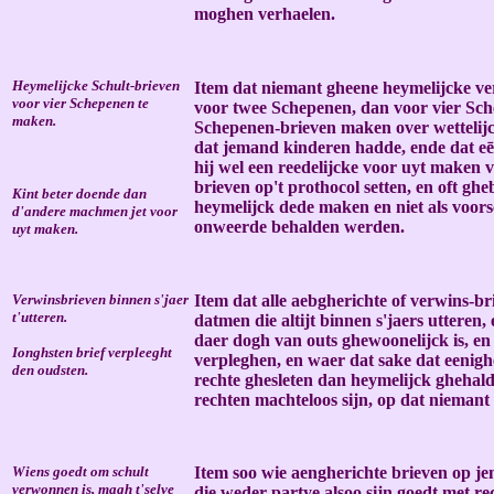
moghen verhaelen.
Heymelijcke Schult-brieven
Item dat niemant gheene heymelijcke ve
voor vier Schepenen te
voor twee Schepenen, dan voor vier Sche
maken.
Schepenen-brieven maken over wettelijck
dat jemand kinderen hadde, ende dat e
hij wel een reedelijcke voor uyt maken van
brieven op't prothocol setten, en oft g
Kint beter doende dan
heymelijck dede maken en niet als voors
d'andere machmen jet voor
onweerde behalden werden.
uyt maken.
Verwinsbrieven binnen s'jaer
Item dat alle aebgherichte of verwins-br
t'utteren.
datmen die altijt binnen s'jaers utteren,
daer dogh van outs ghewoonelijck is, en 
Ionghsten brief verpleeght
verpleghen, en waer dat sake dat eenighe
den oudsten.
rechte ghesleten dan heymelijck ghehald
rechten machteloos sijn, op dat nieman
Wiens goedt om schult
Item soo wie aengherichte brieven op jem
verwonnen is, magh t'selve
die weder-partye alsoo sijn goedt met r