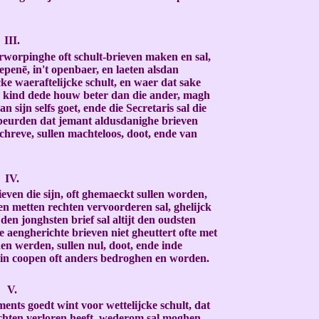
III.
rworpinghe oft schult-brieven maken en sal,
penē, in't openbaer, en laeten alsdan
e waeraftelijcke schult, en waer dat sake
ē kind dede houw beter dan die ander, magh
 sijn selfs goet, ende die Secretaris sal die
hebeurden dat jemant aldusdanighe brieven
chreve, sullen machteloos, doot, ende van
IV.
ieven die sijn, oft ghemaeckt sullen worden,
 en metten rechten vervoorderen sal, ghelijck
den jonghsten brief sal altijt den oudsten
 aengherichte brieven niet gheuttert ofte met
en werden, sullen nul, doot, ende inde
t in coopen oft anders bedroghen en worden.
V.
ents goedt wint voor wettelijcke schult, dat
echten verloren heeft, wederom sal moghen