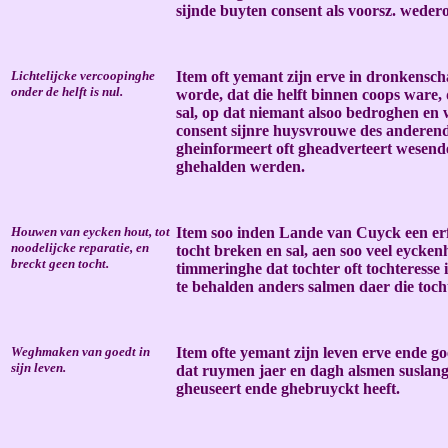
sijnde buyten consent als voorsz. wed
Lichtelijcke vercoopinghe
Item oft yemant zijn erve in dronkenscha
onder de helft is nul.
worde, dat die helft binnen coops ware,
sal, op dat niemant alsoo bedroghen en w
consent sijnre huysvrouwe des anderend
gheinformeert oft gheadverteert wesend
ghehalden werden.
Houwen van eycken hout, tot
Item soo inden Lande van Cuyck een erft
noodelijcke reparatie, en
tocht breken en sal, aen soo veel eycken
breckt geen tocht.
timmeringhe dat tochter oft tochteresse 
te behalden anders salmen daer die toc
Weghmaken van goedt in
Item ofte yemant zijn leven erve ende 
sijn leven.
dat ruymen jaer en dagh alsmen suslan
gheuseert ende ghebruyckt heeft.