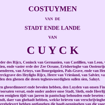
COSTUYMEN
VAN DE
STADT ENDE LANDE
VAN
C U Y C K
er des Rijcx, Coninck van Germanien, van Castillien, van Leon,
en, ende vaster erde der Zee Oceane, Ertshertoghe van Oostenrij
enderen, van Artoys, van Bourgoignien, Pals-Grave, ende van Hen
kgrave des Heylighs Rijcx, Heere van Vriesland, van Salvier, va
len den ghenen die desen teghenwoordighen sullen sien, Saluyt.
den gheordinneert ende bevolen hebben, den Luyden van onsen Fin
Voorsaten versat, ende onder andere onse Stadt, Sloth, ende Hee
en eenighen tijdt van jaeren in pantschap behouden ende beseten s
andt, daer van ghehadt hebben, welcke brieven van verschrijvin
erghelevert hebben ontfanghen die hooft-penninghen van die voors