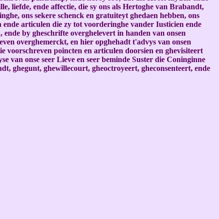
iefde, ende affectie, die sy ons als Hertoghe van Brabandt,
inghe, ons sekere schenck en gratuiteyt ghedaen hebben, ons
n ende articulen die zy tot voorderinghe vander Iusticien ende
ende by gheschrifte overghelevert in handen van onsen
reven overghemerckt, en hier opghehadt t'advys van onsen
 voorschreven poincten en articulen doorsien en ghevisiteert
se van onse seer Lieve en seer beminde Suster die Coninginne
, ghegunt, ghewillecourt, gheoctroyeert, gheconsenteert, ende