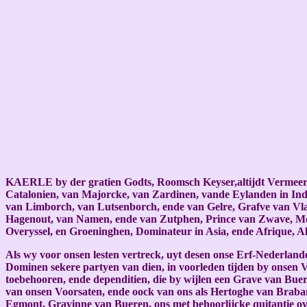
KAERLE by der gratien Godts, Roomsch Keyser,altijdt Vermeerd
Catalonien, van Majorcke, van Zardinen, vande Eylanden in Indi
van Limborch, van Lutsenborch, ende van Gelre, Grafve van Vla
Hagenout, van Namen, ende van Zutphen, Prince van Zwave, Merc
Overyssel, en Groeninghen, Dominateur in Asia, ende Afrique, Al
Als wy voor onsen lesten vertreck, uyt desen onse Erf-Nederlan
Dominen sekere partyen van dien, in voorleden tijden by onsen 
toebehooren, ende dependitien, die by wijlen een Grave van Buer
van onsen Voorsaten, ende oock van ons als Hertoghe van Brab
Egmont, Gravinne van Bueren, ons met behoorlijcke quitantie ov