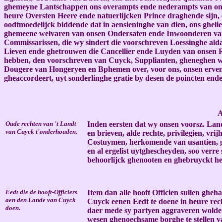
ghemeyne Lantschappen ons overampts ende nederampts van onsen 
heure Oversten Heere ende natuerlijcken Prince draghende sijn, 
oodtmoedelijck biddende dat in aensieninghe van dien, ons ghelief
ghemeene welvaren van onsen Ondersaten ende Inwoonderen van 
Commissarissen, die wy sindert die voorschreven Loessinghe al
Lieven ende ghetrouwen die Cancellier ende Luyden van onsen Rae
hebben, den voorschreven van Cuyck, Supplianten, gheneghen we
Dougere van Hongeryen en Bphemen over, voor ons, onsen erven,
gheaccordeert, uyt sonderlinghe gratie by desen de poincten ende
A
Oude rechten van 't Landt
Inden eersten dat wy onsen voorsz. Land
van Cuyck t'onderhouden.
en brieven, alde rechte, privilegien, vri
Costuymen, herkomende van usantien, gh
en al ergelist uytghescheyden, soo verre 
behoorlijck ghenooten en ghebruyckt h
Eedt die de hooft-Officiers
Item dan alle hooft Officien sullen gh
aen den Lande van Cuyck
Cuyck eenen Eedt te doene in heure recht
doen.
daer mede sy partyen aggraveren wolden
wesen ghenoechsame borghe te stellen va