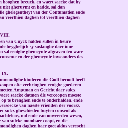
en hooghen breuck, en waert saecke dat hy
e niet gheruymt en hadde, sal dan
 die ghelegentheyt van der Contumatien ende
 van veerthien daghen tot veerthien daghen
VIII.
en van Cuyck halden sullen in heure
de heyghelijck sy suslanghe daer inne
en sal eenighe ghemeynte afgraven ten ware
 consente en der ghemeynte inwoonders des
IX.
onmondighe kinderen die Godt berooft heeft
koopen ofte verbringhen eenighe goederen
 metten Amptman en Gericht daer sulcx
waere saecke datmen die vercoopen moeste
op te brenghen ende te onderhalden, ende
 versoecke van naeste vrienden der voorsz.
er sulcx gheschieden buyten consent als
machteloos, nul ende van onweerden wesen,
 van sulcke mombaer coopt, en die
 mondighen daghen haer goet aldus vercocht