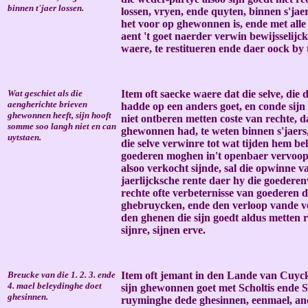
binnen t'jaer lossen.
lossen, vryen, ende quyten, binnen s'jaer
het voor op ghewonnen is, ende met alle 
aent 't goet naerder verwin bewijsselijc
waere, te restitueren ende daer oock by 
Wat geschiet als die
Item oft saecke waere dat die selve, di
aengherichte brieven
hadde op een anders goet, en conde sijn 
ghewonnen heeft, sijn hooft
niet ontberen metten coste van rechte, d
somme soo langh niet en can
ghewonnen had, te weten binnen s'jaers, 
uytstaen.
die selve verwinre tot wat tijden hem be
goederen moghen in't openbaer vervoop
alsoo verkocht sijnde, sal die opwinne v
jaerlijcksche rente daer hy die goeder
rechte ofte verbeternisse van goederen
ghebruycken, ende den verloop vande ve
den ghenen die sijn goedt aldus metten
sijnre, sijnen erve.
Breucke van die 1. 2. 3. ende
Item oft jemant in den Lande van Cuyck
4. mael beleydinghe doet
sijn ghewonnen goet met Scholtis ende 
ghesinnen.
ruyminghe dede ghesinnen, eenmael, ande