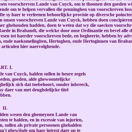
voorschreven Lande van Cuyck, om te thoonen den goeden wille, l
ende om te helpen vervallen die penninghen van voorschreven loss
te sy haer te verleenen behoorlijcke provisie op diversche poincte
onsen voorschreven Lande van Cuyck, hebben doen concipieren, 
daer ghehouden hadden, doen te weten dat wy die saecken voorsch
de in Brabandt, die welcke door onse Ordinantie en bevel alle die
sen tot haerder voorschreven bede, en begheerte, hebben by advy
 ende naekomelinghen, Hertoghen, ende Hertoginnen van Brabandt
 articulen hier naervolghende.
RT. I.
e van Cuyck, halden sullen in heure zegels
jheden, goeden, alde ghewoontelijcke
elijck sich dat toebehoort, sonder inbreeck,
sy daer van met deughdelijcke titel
ebben.
II.
ehalden wesen den ghemeynen Lande van
en te halden, en in excessie van injurien,
, sullen als private persoonen ghehalden
n't ghewijsde om haer intrest daer op te