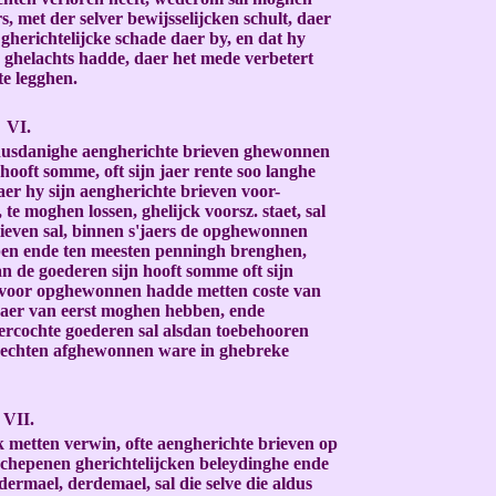
s, met der selver bewijsselijcken schult, daer
gherichtelijcke schade daer by, en dat hy
k ghelachts hadde, daer het mede verbetert
te legghen.
VI.
e dusdanighe aengherichte brieven ghewonnen
hooft somme, oft sijn jaer rente soo langhe
aer hy sijn aengherichte brieven voor-
te moghen lossen, ghelijck voorsz. staet, sal
lieven sal, binnen s'jaers de opghewonnen
en ende ten meesten penningh brenghen,
an de goederen sijn hooft somme oft sijn
envoor opghewonnen hadde metten coste van
 daer van eerst moghen hebben, ende
rcochte goederen sal alsdan toebehooren
 rechten afghewonnen ware in ghebreke
VII.
 metten verwin, ofte aengherichte brieven op
Schepenen gherichtelijcken beleydinghe ende
rmael, derdemael, sal die selve die aldus