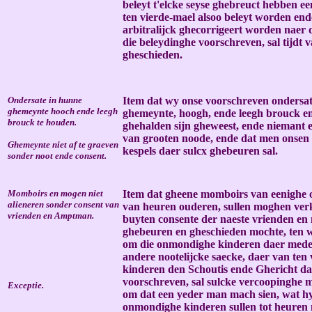
beleyt t'elcke seyse ghebreuct hebben e
ten vierde-mael alsoo beleyt worden end
arbitralijck ghecorrigeert worden naer
die beleydinghe voorschreven, sal tijdt
gheschieden.
Ondersate in hunne
Item dat wy onse voorschreven ondersat
ghemeynte hooch ende leegh
ghemeynte, hoogh, ende leegh brouck en
brouck te houden.
ghehalden sijn gheweest, ende niemant 
van grooten noode, ende dat men onsen
Ghemeynte niet af te graeven
kespels daer sulcx ghebeuren sal.
sonder noot ende consent.
Momboirs en mogen niet
Item dat gheene momboirs van eenighe 
alieneren sonder consent van
van heuren ouderen, sullen moghen ver
vrienden en Amptman.
buyten consente der naeste vrienden en
ghebeuren en gheschieden mochte, ten 
om die onmondighe kinderen daer mede 
andere nootelijcke saecke, daer van ten
kinderen den Schoutis ende Ghericht da
voorschreven, sal sulcke vercoopinghe 
Exceptie.
om dat een yeder man mach sien, wat hy
onmondighe kinderen sullen tot heuren