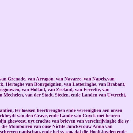
 van Grenade, van Arragon, van Navarre, van Napels,van
ck, Hertoghe van Bourgoignien, van Lotteringhe, van Brabant,
egouwen, van Hollant, van Zeeland, van Ferrette, van
n Mechelen, van der Stadt, Steden, ende Landen van Uytrecht,
antien, ter loessen heerbrenghen ende vereenighen aen onsen
rlijckheydt van den Grave, ende Lande van Cuyck met heuren
ijn gheweest, uyt crachte van brieven van verschrijvinghe die sy
ghe die Momboiren van onse Nichte Jonckvrouw Anna van
chreven pantschap, ende het sy soo, dat die Hooft-luyden ende