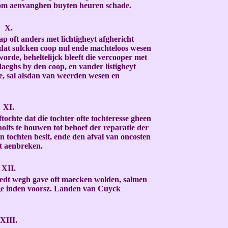
erom aenvanghen buyten heuren schade.
X.
p oft anders met lichtigheyt afghericht
 dat sulcken coop nul ende machteloos wesen
orde, beheltelijck bleeft die vercooper met
aeghs by den coop, en vander listigheyt
e, sal alsdan van weerden wesen en
XI.
ochte dat die tochter ofte tochteresse gheen
holts te houwen tot behoef der reparatie der
in tochten besit, ende den afval van oncosten
ht aenbreken.
XII.
goedt wegh gave oft maecken wolden, salmen
ge inden voorsz. Landen van Cuyck
XIII.