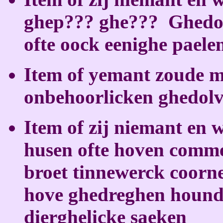
ghep??? ghe???
Ghedo
ofte oock eenighe paelen
Item of yemant zoude m
onbehoorlicken ghedolv
Item of zij niemant en w
husen ofte hoven commen
broet tinnewerck coorne
hove ghedreghen hound
dierghelicke saeken