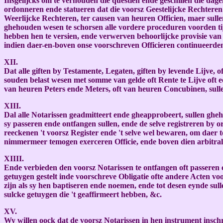
Insgelijcks om te verhouden die questien ende geschillen die dage
ordonneren ende statueren dat die voorsz Geestelijcke Rechtere
Weerlijcke Rechteren, ter causen van heuren Officien, maer sulle
ghehouden wesen te schorsen alle vordere proceduren voorden tij
hebben hen te versien, ende verwerven behoorlijcke provisie van 
indien daer-en-boven onse voorschreven Officieren continueerden
XII.
Dat alle giften by Testamente, Legaten, giften by levende Lijve, 
souden belast wesen met somme van gelde oft Rente te Lijve oft e
van heuren Peters ende Meters, oft van heuren Concubinen, sulle
XIII.
Dal alle Notarissen geadmitteert ende gheapprobeert, sullen ghe
sy passeren ende ontfangen sullen, ende de selve registreren by 
reeckenen 't voorsz Register ende 't selve wel bewaren, om daer 
nimmermeer temogen exerceren Officie, ende boven dien arbitrali
XIIII.
Ende verbieden den voorsz Notarissen te ontfangen oft passeren e
getuygen gestelt inde voorschreve Obligatie ofte andere Acten vo
zijn als sy hen baptiseren ende noemen, ende tot desen eynde su
sulcke getuygen die 't geaffirmeert hebben, &c.
XV.
Wy willen oock dat de voorsz Notarissen in hen instrument inschr