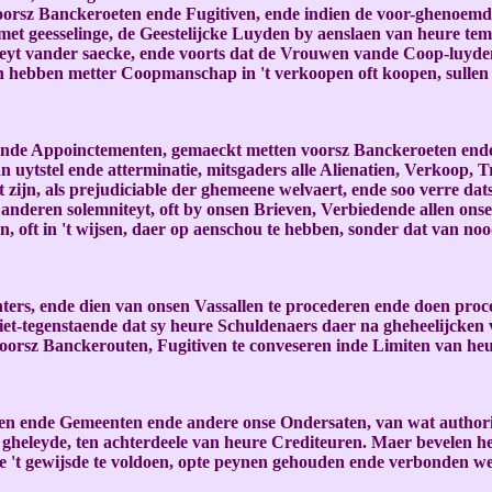
oorsz Banckeroeten ende Fugitiven, ende indien de voor-ghenoemde 
et geesselinge, de Geestelijcke Luyden by aenslaen van heure tem
heyt vander saecke, ende voorts dat de Vrouwen vande Coop-luyden
 hebben metter Coopmanschap in 't verkoopen oft koopen, sullen
ende Appoinctementen, gemaeckt metten voorsz Banckeroeten ende Fu
 van uytstel ende atterminatie, mitsgaders alle Alienatien, Verkoo
zijn, als prejudiciable der ghemeene welvaert, ende soo verre dat
deren solemniteyt, oft by onsen Brieven, Verbiedende allen onsen
oft in 't wijsen, daer op aenschou te hebben, sonder dat van nood
hters, ende dien van onsen Vassallen te procederen ende doen proc
iet-tegenstaende dat sy heure Schuldenaers daer na gheheelijcken
 voorsz Banckerouten, Fugitiven te conveseren inde Limiten van heur
den ende Gemeenten ende andere onse Ondersaten, van wat authorite
 gheleyde, ten achterdeele van heure Crediteuren. Maer bevelen hen d
ende 't gewijsde te voldoen, opte peynen gehouden ende verbonden 