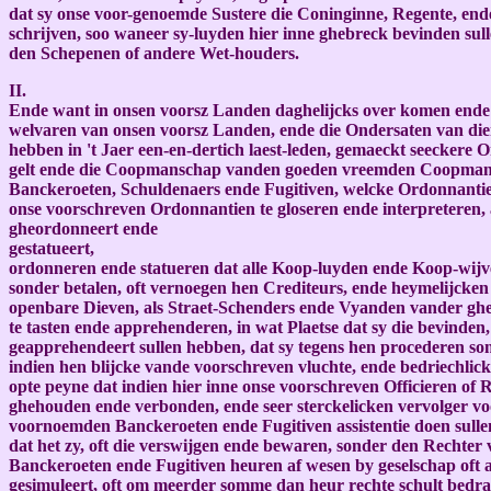
dat sy onse voor-genoemde Sustere die Coninginne, Regente, en
schrijven, soo waneer sy-luyden hier inne ghebreck bevinden sul
den Schepenen of andere Wet-houders.
II.
Ende want in onsen voorsz Landen daghelijcks over komen ende a
welvaren van onsen voorsz Landen, ende die Ondersaten van di
hebben in 't Jaer een-en-dertich laest-leden, gemaeckt seeckere
gelt ende die Coopmanschap vanden goeden vreemden Coopman, e
Banckeroeten, Schuldenaers ende Fugitiven, welcke Ordonnantien
onse voorschreven Ordonnantien te gloseren ende interpreteren,
gheordonneert ende
ge
ordonneren ende statueren dat alle Koop-luyden ende Koop-wijven,
sonder betalen, oft vernoegen hen Crediteurs, ende heymelijcken
openbare Dieven, als Straet-Schenders ende Vyanden vander ghem
te tasten ende apprehenderen, in wat Plaetse dat sy die bevinden, 
geapprehendeert sullen hebben, dat sy tegens hen procederen som
indien hen blijcke vande voorschreven vluchte, ende bedriechlick
opte peyne dat indien hier inne onse voorschreven Officieren of
ghehouden ende verbonden, ende seer sterckelicken vervolger voo
voornoemden Banckeroeten ende Fugitiven assistentie doen sulle
dat het zy, oft die verswijgen ende bewaren, sonder den Rechter
Banckeroeten ende Fugitiven heuren af wesen by geselschap oft a
gesimuleert, oft om meerder somme dan heur rechte schult bedra