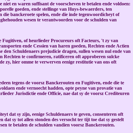
niet en waren suffisant de voorscheven te betalen ende voldoen:
porelle goeden, ende stellinge van Huys-bewaerders, ten
 die banckeroete spelen, ende die inde tegenwoordicheyt of
 ghehouden wesen te verantwoorden voor de schulden van
gitiven, of heurlieder Procureurs oft Facteurs, 't zy van
p, Transporten ende Cessien van haren goeden, Rechten ende Actien
se den Schuldenaers prejudicie dragen, sullen wesen nul ende van
 Rechten te confirmeren, ratificeren oft approberen sulcke
e zy, hier omme te verwerven eenige restitutie van ons oft
edeen tegens de voorsz Banckerouten en Fugitiven, ende die te
 voldaen ende vernoecht hadden, opte peyne van provatie van
lieder Jurisdictie ende Officie, nae dat sy de voorsz Crediteuren
yt dat sy zijn, eenige Schuldenaers te geven, consenteren oft
at sy tot allen stonden des versocht ter tijt toe dat sy gestelt
wesen te betalen de schulden vandien voorsz Banckerouten.