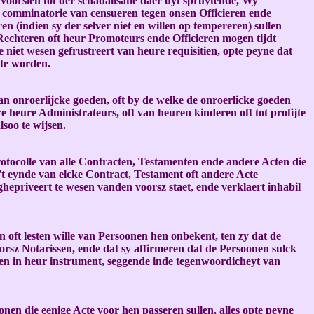
 voorsien tot der schadalisatie daer uyt spruytende, Wy
n comminatorie van censueren tegen onsen Officieren ende
n (indien sy der selver niet en willen op tempereren) sullen
Rechteren oft heur Promoteurs ende Officieren mogen tijdt
niet wesen gefrustreert van heure requisitien, opte peyne dat
 te worden.
van onroerlijcke goeden, oft by de welke de onroerlicke goeden
e heure Administrateurs, oft van heuren kinderen oft tot profijte
soo te wijsen.
otocolle van alle Contracten, Testamenten ende andere Acten die
 't eynde van elcke Contract, Testament oft andere Acte
hepriveert te wesen vanden voorsz staet, ende verklaert inhabil
n oft lesten wille van Persoonen hen onbekent, ten zy dat de
orsz Notarissen, ende dat sy affirmeren dat de Persoonen sulck
ren in heur instrument, seggende inde tegenwoordicheyt van
nen die eenige Acte voor hen passeren sullen, alles opte peyne