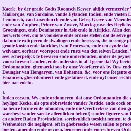
Kaerle, by der gratie Godts Roomsch Keyser, altijdt vermeerder 
Maillorque, van Sardaine, vande Eylanden Indien, ende vasten 
Lemborch, van Luxenborch ende van Gelre, Grave van Vlaendere
ende van Zutphen, Prince van Zwave, Marck-grave des Heylichs R
Groeningen, ende Dominateur in Asie ende in Afrijcke. Allen de
herwerts-over, om te voorsiene ende ordene stellen dat de selve 
dat om te extirperen de dwalingen ende heresyen, die in eenige 
groote kosten ende lanckheyt van Processen, ende ten eynde dat 
welvaart, oorbaer, voorspoet ende ruste van den selven Landen,
seer scherpelijck te bewaren ende onderhouden, onder de peynen,
voorschreven Landen, ende andersins in al 't geene dat Wy bevi
Ordonnantien, ghemaeckt soo by onse Voorfarer als by Ons, ende
Douagier van Hongaryen, van Bohemen, &c. voor ons Regente en
Financien, gheordonneert ende gestatueert, ende uyt onser recht
hier nae volcht.
I.
Inden eersten, Wy ende ordonneren, dat onse Ordonnantien die 
heyliger Kecke, als opte abbreviatie vander Justicie, ende oock 
na heure forme ende inhouden, ende die Overbrekers van dien gep
waerheyt vander saecke alleenlicken bekent) sonder figuere van
en andere Raden Provincialen, sorchvuldich toesicht nemen, te d
Wethouders die negligent, oft in ghebreecke wesen sullen te proc
boeten, amenden ende peynen, begrepen inde voorschreven Ordonn