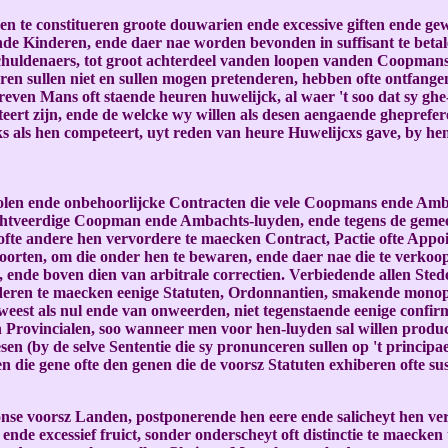
te constitueren groote douwarien ende excessive giften ende gewi
de Kinderen, ende daer nae worden bevonden in suffisant te beta
uldenaers, tot groot achterdeel vanden loopen vanden Coopmans
n sullen niet en sullen mogen pretenderen, hebben ofte ontfange
en Mans oft staende heuren huwelijck, al waer 't soo dat sy ghe-erf
eert zijn, ende de welcke wy willen als desen aengaende ghepref
als hen competeert, uyt reden van heure Huwelijcxs gave, by hen 
olen ende onbehoorlijcke Contracten die vele Coopmans ende Am
chtveerdige Coopman ende Ambachts-luyden, ende tegens de gemee
te andere hen vervordere te maecken Contract, Pactie ofte Appo
orten, om die onder hen te bewaren, ende daer nae die te verkoope
 ende boven dien van arbitrale correctien. Verbiedende allen St
eren te maecken eenige Statuten, Ordonnantien, smakende monopol
heweest als nul ende van onweerden, niet tegenstaende eenige confir
rovincialen, soo wanneer men voor hen-luyden sal willen produce
en (by de selve Sententie die sy pronunceren sullen op 't principa
en die gene ofte den genen die de voorsz Statuten exhiberen ofte sus
nse voorsz Landen, postponerende hen eere ende salicheyt hen ver
ende excessief fruict, sonder onderscheyt oft distinctie te maecke