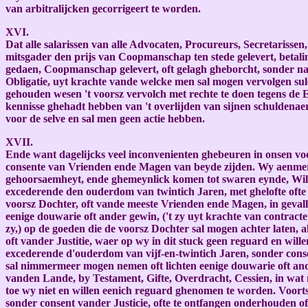
van arbitralijcken gecorrigeert te worden.
XVI.
Dat alle salarissen van alle Advocaten, Procureurs, Secretarisse
mitsgader den prijs van Coopmanschap ten stede gelevert, betali
gedaen, Coopmanschap gelevert, oft gelagh gheborcht, sonder nae 
Obligatie, uyt krachte vande welcke men sal mogen vervolgen sul
gehouden wesen 't voorsz vervolch met rechte te doen tegens de
kennisse ghehadt hebben van 't overlijden van sijnen schuldenaer
voor de selve en sal men geen actie hebben.
XVII.
Ende want dagelijcks veel inconvenienten ghebeuren in onsen vo
consente van Vrienden ende Magen van beyde zijden. Wy aenmerc
gehoorsaemheyt, ende ghemeynlick komen tot swaren eynde, Willen
excederende den ouderdom van twintich Jaren, met ghelofte ofte 
voorsz Dochter, oft vande meeste Vrienden ende Magen, in geval
eenige douwarie oft ander gewin, ('t zy uyt krachte van contract
zy,) op de goeden die de voorsz Dochter sal mogen achter laten,
oft vander Justitie, waer op wy in dit stuck geen reguard en wi
excederende d'ouderdom van vijf-en-twintich Jaren, sonder cons
sal nimmermeer mogen nemen oft lichten eenige douwarie oft ande
vanden Lande, by Testament, Gifte, Overdracht, Cessien, in wa
toe wy niet en willen eenich reguard ghenomen te worden. Voort
sonder consent vander Justicie, ofte te ontfangen onderhouden o