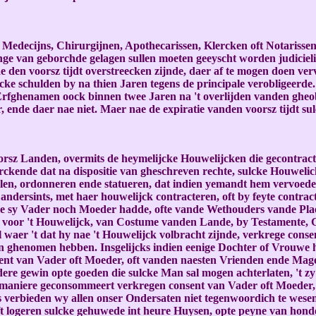
n, Medecijns, Chirurgijnen, Apothecarissen, Klercken oft Notarisse
nge van geborchde gelagen sullen moeten geeyscht worden judiciel
den voorsz tijdt overstreecken zijnde, daer af te mogen doen vervo
cke schulden by na thien Jaren tegens de principale verobligeerde
 Erfghenamen oock binnen twee Jaren na 't overlijden vanden gheob
, ende daer nae niet. Maer nae de expiratie vanden voorsz tijdt su
orsz Landen, overmits de heymelijcke Houwelijcken die gecontrac
kende dat na dispositie van gheschreven rechte, sulcke Houwelic
, ordonneren ende statueren, dat indien yemandt hem vervoedert te
andersints, met haer houwelijck contracteren, oft by feyte contr
le sy Vader noch Moeder hadde, ofte vande Wethouders vande Plaet
e voor 't Houwelijck, van Costume vanden Lande, by Testamente, Gi
 al waer 't dat hy nae 't Houwelijck volbracht zijnde, verkrege c
llen ghenomen hebben. Insgelijcks indien eenige Dochter of Vrouwe 
ent van Vader oft Moeder, oft vanden naesten Vrienden ende Magen
re gewin opte goeden die sulcke Man sal mogen achterlaten, 't zy
t maniere geconsommeert verkregen consent van Vader oft Moeder, 
s verbieden wy allen onser Ondersaten niet tegenwoordich te wesen
ft logeren sulcke gehuwede int heure Huysen, opte peyne van honde