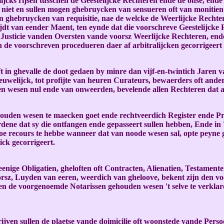
lijcks rijsen tusschen de Geestelijcke Rechteren ende de onse, ende
n niet en sullen mogen ghebruycken van sensueren oft van monitie
n ghebruycken van requisitie, nae de welcke de Weerlijcke Rechtere
dt van eender Maent, ten eynde dat die voorschreve Geestelijcke 
Justicie vanden Oversten vande voorsz Weerlijcke Rechteren, ende 
 de voorschreven procedueren daer af arbitralijcken gecorrigeert
oft in ghevalle de doot gedaen by minre dan vijf-en-twintich Jaren 
euwelijck, tot profijte van heuren Curateurs, bewaerders oft ander
n wesen nul ende van onweerden, bevelende allen Rechteren dat al
houden wesen te maecken goet ende rechtveerdich Register ende Pr
ordene dat sy die ontfangen ende gepasseert sullen hebben, Ende in
toe recours te hebbe wanneer dat van noode wesen sal, opte peyne g
ck gecorrigeert.
enige Obligatien, gheloften oft Contracten, Alienatien, Testamente
orsz, Luyden van eeren, weerdich van gheloove, bekent zijn den vo
llen de voorgenoemde Notarissen gehouden wesen 't selve te verkla
ijven sullen de plaetse vande doimicilie oft woonstede vande Persoo