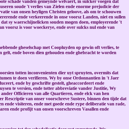
roote schade vanden gemeynde welvaert, in sulcker voegen dat
auseren soude 't verlies van Zielen ende enorme prejudicie der
rvatie van onsen heyligen Christen geloove, als om te schouwen
rerende ende verkeerende in onse voorsz Landen, niet en sullen
n dat sy waerschijnelicken souden mogen doen, employerende 't
n voorsz is voor woeckerye, ende over sulcks nul ende van
hebbende gheselschap met Coopluyden op gewin oft verlies, te
en gelt, ende boven dien gehouden ende ghebracht te worden
rsien totten inconvenienten dier uyt spruyten, overmits dat
tumen te doen verifieren. Wy by onse Ordonnantien in 't Jaer
ceert, ende by geschrifte gestelt, gheaccordeert ende
ysen te versien, ende totter abbreviatie vander Justitie, Wy
ander Officieren van alle Quartieren, ende elck van hen
r Rescriptie van onser voorschreve Sustere, binnen den tijde dat
en ende visiteren, ende met goede ende rype deliberatie van rade,
varen ende profijt van onsen voorschreven Vasallen ende