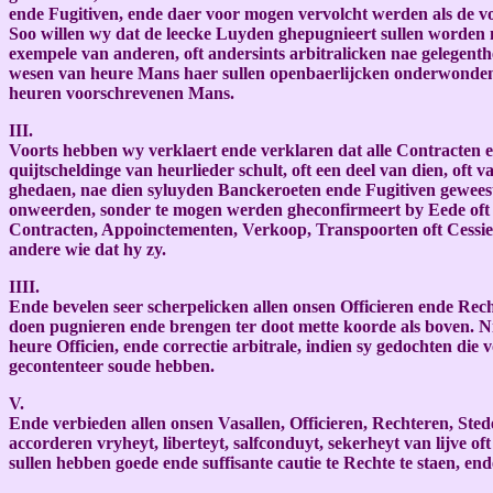
ende Fugitiven, ende daer voor mogen vervolcht werden als de v
Soo willen wy dat de leecke Luyden ghepugnieert sullen worden m
exempele van anderen, oft andersints arbitralicken nae gelegent
wesen van heure Mans haer sullen openbaerlijcken onderwonden
heuren voorschrevenen Mans.
III.
Voorts hebben wy verklaert ende verklaren dat alle Contracten 
quijtscheldinge van heurlieder schult, oft een deel van dien, oft
ghedaen, nae dien syluyden Banckeroeten ende Fugitiven geweest 
onweerden, sonder te mogen werden gheconfirmeert by Eede oft an
Contracten, Appoinctementen, Verkoop, Transpoorten oft Cessien, 
andere wie dat hy zy.
IIII.
Ende bevelen seer scherpelicken allen onsen Officieren ende Rec
doen pugnieren ende brengen ter doot mette koorde als boven. N
heure Officien, ende correctie arbitrale, indien sy gedochten die
gecontenteer soude hebben.
V.
Ende verbieden allen onsen Vasallen, Officieren, Rechteren, Ste
accorderen vryheyt, liberteyt, salfconduyt, sekerheyt van lijve oft
sullen hebben goede ende suffisante cautie te Rechte te staen, 