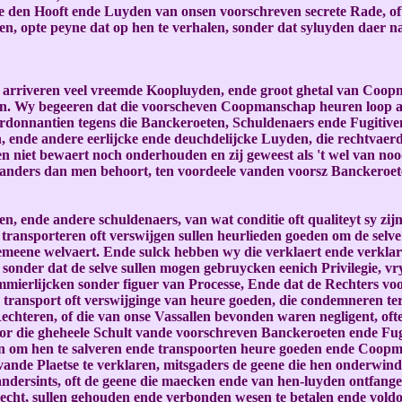
de den Hooft ende Luyden van onsen voorschreven secrete Rade, o
len, opte peyne dat op hen te verhalen, sonder dat syluyden daer 
rriveren veel vreemde Koopluyden, ende groot ghetal van Coopman
en. Wy begeeren dat die voorscheven Coopmanschap heuren loop a
 Ordonnantien tegens die Banckeroeten, Schuldenaers ende Fugitive
nde andere eerlijcke ende deuchdelijcke Luyden, die rechtvaerd
 niet bewaert noch onderhouden en zij geweest als 't wel van no
 anders dan men behoort, ten voordeele vanden voorsz Banckeroete
sta
 ende andere schuldenaers, van wat conditie oft qualiteyt sy zijn
 transporteren oft verswijgen sullen heurlieden goeden om de selv
eene welvaert. Ende sulck hebben wy die verklaert ende verklare
sonder dat de selve sullen mogen gebruycken eenich Privilegie, vryh
mierlijcken sonder figuer van Processe, Ende dat de Rechters voor
 transport oft verswijginge van heure goeden, die condemneren ter
 Rechteren, of die van onse Vassallen bevonden waren negligent, o
r die gheheele Schult vande voorschreven Banckeroeten ende Fugiti
n om hen te salveren ende transpoorten heure goeden ende Coopma
 vande Plaetse te verklaren, mitsgaders de geene die hen onderwin
ndersints, oft de geene die maecken ende van hen-luyden ontfange
echt, sullen gehouden ende verbonden wesen te betalen ende voldo