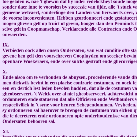
toe gelaten is, nae 't ghewin dat hy inder redelickheyt soude m
sonder daer inne te voorsien by successie van tijde, alle 't stu
gemeene welvaert, sonderlinge den Landen van herwaerts-over, wy 
de voorsz inconvenienten. Hebben geordonneert ende gestatueert
mogen gheven gelt op fruict of gewin, hooger dan den Penninck t
selve gelt in Coopmanschap. Verklarende alle Contracten ende O
onwaerden.
IX.
Verbieden oock allen onsen Ondersaten, van wat conditie ofte st
gevene hen gelt den voorschreven Coopluyden om seecker bewint t
openbare Woekeraers, ende over sulcks gestraft ende ghecorrigee
X.
Ende alsoo om te verhouden de abuysen, procederende vande diver
men dickwils bevint in een plaetse contrarie costumen, en oock 
een-en-dertich lest-leden bevolen hadden, dat alle de costumen 
gheobserveert. 't Welck over al niet gheobserveert, achtervolcht
ordonneren ende statueren dat alle Officieren ende Wethouders v
respectivilick in 't syne voor heuren Schependommen, Vryheden, 
sy ordonneren sal haerover te brengen de costumen van elcken quar
die te decreteren ende ordonneren opte onderhoudenisse van dien
Ondersaten behooren sal.
XI.