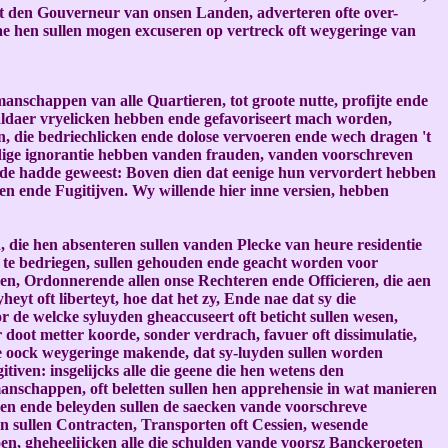
ft den Gouverneur van onsen Landen, adverteren ofte over-
nae hen sullen mogen excuseren op vertreck oft weygeringe van
schappen van alle Quartieren, tot groote nutte, profijte ende
ldaer vryelicken hebben ende gefavoriseert mach worden,
n, die bedriechlicken ende dolose vervoeren ende wech dragen 't
ige ignorantie hebben vanden frauden, vanden voorschreven
ode hadde geweest: Boven dien dat eenige hun vervordert hebben
n ende Fugitijven. Wy willende hier inne versien, hebben
tue
, die hen absenteren sullen vanden Plecke van heure residentie
e te bedriegen, sullen gehouden ende geacht worden voor
n, Ordonnerende allen onse Rechteren ende Officieren, die aen
eyt oft liberteyt, hoe dat het zy, Ende nae dat sy die
 de welcke syluyden gheaccuseert oft beticht sullen wesen,
 doot metter koorde, sonder verdrach, favuer oft dissimulatie,
fte oock weygeringe makende, dat sy-luyden sullen worden
ven: insgelijcks alle die geene die hen wetens den
nschappen, oft beletten sullen hen apprehensie in wat manieren
den ende beleyden sullen de saecken vande voorschreve
n sullen Contracten, Transporten oft Cessien, wesende
en, gheheelijcken alle die schulden vande voorsz Banckeroeten