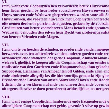
VI.
Item, want veele Coopluyden hen vervorderen heure Huysvrouwen 
heur lieder goeden, by heur-lieder voorschreven Huysvrouwen en
Huysvrouwen ende Weduwen gheprefereert, worden voor alle Sch
Huysvrouwen, die voortaen huwelijck met Coopluyden contractere
ofte nemen deel ende porcie inde aquesten, gedaen by de voorschrev
Crediteuren van heure voorschreven Mans betaelt ende gecontest
Weduwen, behouden den selven heur Recht van preferentie sulcks 
van heuren Vrienden ende Magen.
VII.
Item, om te verhoeden de schaden, procederende vanden monop
herwaerts-over, ten achterdeele vanden anderen goeden ende re
ordonneren ende statueren dat geene Coopman, Ambachts-man of
welvaert, ghelijck te koopen alle die Coopmanschap van eender so
confiscatie van den Goederen ende Koopmanschap alsoo gekocht,
Suppoosten, Lichamen van Ambachten oft Gilden, ende allen and
ende abolerende alle gelijcke, die hier voortijts gemaeckt zijn g
President ende Luyden van onsen Souveraine Hoven ende Raden P
Edicten, die te verklaren nul ende van onweerden, ende boven des
oft tegens die selve te doen procederen) arbitralijcken te corriger
VIII.
Item, want eenige Cooplieden, hanterende ende frequenterende o
alleenlijcken Coopmanschap met gelde, gevende 't selve op gewin 