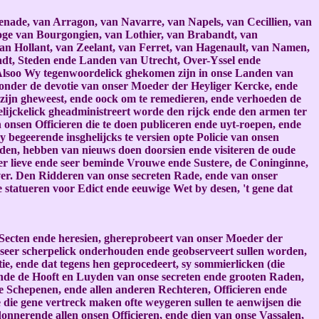
enade, van Arragon, van Navarre, van Napels, van Cecillien, van
oge van Bourgongien, van Lothier, van Brabandt, van
 Hollant, van Zeelant, van Ferret, van Hagenault, van Namen,
adt, Steden ende Landen van Utrecht, Over-Yssel ende
. Alsoo Wy tegenwoordelick ghekomen zijn in onse Landen van
e, onder de devotie van onser Moeder der Heyliger Kercke, ende
 zijn gheweest, ende oock om te remedieren, ende verhoeden de
lijckelick gheadministreert worde den rijck ende den armen ter
onsen Officieren die te doen publiceren ende uyt-roepen, ende
begeerende insghelijcks te versien opte Policie van onsen
nden, hebben van nieuws doen doorsien ende visiteren de oude
er lieve ende seer beminde Vrouwe ende Sustere, de Coninginne,
r. Den Ridderen van onse secreten Rade, ende van onser
 statueren voor Edict ende eeuwige Wet by desen, 't gene dat
Secten ende heresien, ghereprobeert van onser Moeder der
, seer scherpelick onderhouden ende geobserveert sullen worden,
ie, ende dat tegens hen geprocedeert, sy sommierlicken (die
ende de Hooft en Luyden van onse secreten ende grooten Raden,
de Schepenen, ende allen anderen Rechteren, Officieren ende
e die gene vertreck maken ofte weygeren sullen te aenwijsen die
onnerende allen onsen Officieren, ende dien van onse Vassalen,