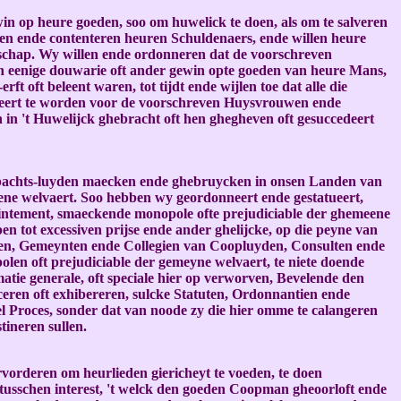
n op heure goeden, soo om huwelick te doen, als om te salveren
len ende contenteren heuren Schuldenaers, ende willen heure
chap. Wy willen ende ordonneren dat de voorschreven
n eenige douwarie oft ander gewin opte goeden van heure Mans,
t oft beleent waren, tot tijdt ende wijlen toe dat alle die
ereert te worden voor de voorschreven Huysvrouwen ende
in 't Huwelijck ghebracht oft hen ghegheven oft gesuccedeert
bachts-luyden maecken ende ghebruycken in onsen Landen van
ne welvaert. Soo hebben wy geordonneert ende gestatueert,
intement, smaeckende monopole ofte prejudiciable der ghemeene
n tot excessiven prijse ende ander ghelijcke, op die peyne van
eden, Gemeynten ende Collegien van Coopluyden, Consulten ende
en oft prejudiciable der gemeyne welvaert, te niete doende
matie generale, oft speciale hier op verworven, Bevelende den
ren oft exhibereren, sulcke Statuten, Ordonnantien ende
el Proces, sonder dat van noode zy die hier omme te calangeren
tineren sullen.
vorderen om heurlieden giericheyt te voeden, te doen
n tusschen interest, 't welck den goeden Coopman gheoorloft ende