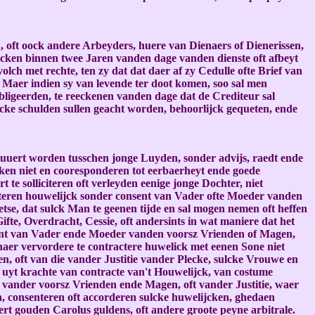
n, oft oock andere Arbeyders, huere van Dienaers of Dienerissen,
icken binnen twee Jaren vanden dage vanden dienste oft afbeyt
lch met rechte, ten zy dat dat daer af zy Cedulle ofte Brief van
. Maer indien sy van levende ter doot komen, soo sal men
ligeerden, te reeckenen vanden dage dat de Crediteur sal
lcke schulden sullen geacht worden, behoorlijck gequeten, ende
tuuert worden tusschen jonge Luyden, sonder advijs, raedt ende
ken niet en cooresponderen tot eerbaerheyt ende goede
 solliciteren oft verleyden eenige jonge Dochter, niet
acteren houwelijck sonder consent van Vader ofte Moeder vanden
se, dat sulck Man te geenen tijde en sal mogen nemen oft heffen
fte, Overdracht, Cessie, oft andersints in wat maniere dat het
onsent van Vader ende Moeder vanden voorsz Vrienden of Magen,
haer vervordere te contractere huwelick met eenen Sone niet
, oft van die vander Justitie vander Plecke, sulcke Vrouwe en
 uyt krachte van contracte van't Houwelijck, van costume
vander voorsz Vrienden ende Magen, oft vander Justitie, waer
, consenteren oft accorderen sulcke huwelijcken, ghedaen
rt gouden Carolus guldens, oft andere groote peyne arbitrale.