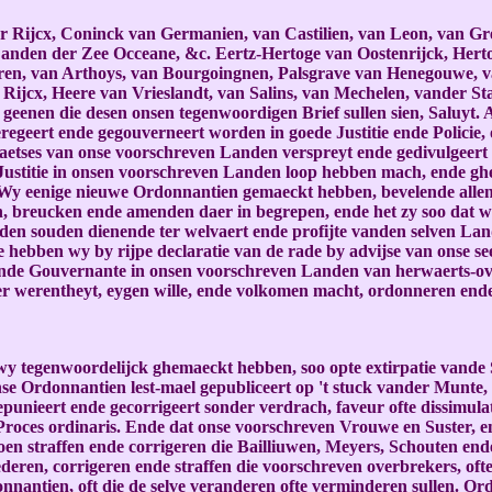
'r Rijcx, Coninck van Germanien, van Castilien, van Leon, van Gr
Landen der Zee Occeane, &c. Eertz-Hertoge van Oostenrijck, Hert
n, van Arthoys, van Bourgoingnen, Palsgrave van Henegouwe, van
ijcx, Heere van Vrieslandt, van Salins, van Mechelen, vander St
n geenen die desen onsen tegenwoordigen Brief sullen sien, Saluyt
geregeert ende gegouverneert worden in goede Justitie ende Polici
plaetses van onse voorschreven Landen verspreyt ende gedivulgeert
Justitie in onsen voorschreven Landen loop hebben mach, ende ghe
 Wy eenige nieuwe Ordonnantien gemaeckt hebben, bevelende allen 
 breucken ende amenden daer in begrepen, ende het zy soo dat wy 
nden souden dienende ter welvaert ende profijte vanden selven La
 hebben wy by rijpe declaratie van de rade by advijse van onse se
de Gouvernante in onsen voorschreven Landen van herwaerts-ove
er werentheyt, eygen wille, ende volkomen macht, ordonneren ende
wy tegenwoordelijck ghemaeckt hebben, soo opte extirpatie vande 
onse Ordonnantien lest-mael gepubliceert op 't stuck vander Munte
unieert ende gecorrigeert sonder verdrach, faveur ofte dissimulat
 Proces ordinaris. Ende dat onse voorschreven Vrouwe en Suster, 
oen straffen ende corrigeren die Bailliuwen, Meyers, Schouten en
ederen, corrigeren ende straffen die voorschreven overbrekers, oft
antien, oft die de selve veranderen ofte verminderen sullen. Ord