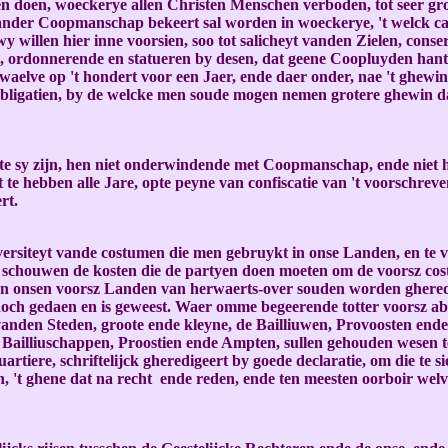
ogen doen, woeckerye allen Christen Menschen verboden, tot seer g
ck vander Coopmanschap bekeert sal worden in woeckerye, 't welck c
willen hier inne voorsien, soo tot salicheyt vanden Zielen, conse
, ordonnerende en statueren by desen, dat geene Coopluyden hante
waelve op 't hondert voor een Jaer, ende daer onder, nae 't ghewi
bligatien, by de welcke men soude mogen nemen grotere ghewin da
ate sy zijn, hen niet onderwindende met Coopmanschap, ende niet 
e hebben alle Jare, opte peyne van confiscatie van 't voorschrev
rt.
siteyt vande costumen die men gebruykt in onse Landen, en te voo
te schouwen de kosten die de partyen doen moeten om de voorsz cos
van onsen voorsz Landen van herwaerts-over souden worden gheredu
 noch gedaen en is geweest. Waer omme begeerende totter voorsz abu
anden Steden, groote ende kleyne, de Bailliuwen, Provoosten ende 
Bailliuschappen, Proostien ende Ampten, sullen gehouden wesen te
tiere, schriftelijck gheredigeert by goede declaratie, om die te si
, 't ghene dat na recht ende reden, ende ten meesten oorboir wel