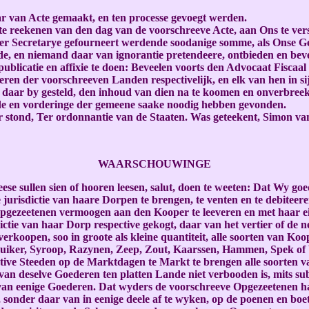
r van Acte gemaakt, en ten processe gevoegt werden.
e reekenen van den dag van de voorschreeve Acte, aan Ons te ver
t ter Secretarye gefourneert werdende soodanige somme, als Onse 
, en niemand daar van ignorantie pretendeere, ontbieden en bevee
publicatie en affixie te doen: Beveelen voorts den Advocaat Fiscaa
eren der voorschreeven Landen respectivelijk, en elk van hen in si
n daar by gesteld, den inhoud van dien na te koomen en onverbre
ande en vorderinge der gemeene saake noodig hebben gevonden.
 stond, Ter ordonnantie van de Staaten. Was geteekent, Simon v
WAARSCHOUWINGE
deese sullen sien of hooren leesen, salut, doen te weeten: Dat W
risdictie van haare Dorpen te brengen, te venten en te debiteeren 
pgezeetenen vermoogen aan den Kooper te leeveren en met haar eig
e van haar Dorp respective gekogt, daar van het vertier of de nee
koopen, soo in groote als kleine quantiteit, alle soorten van Ko
ker, Syroop, Razynen, Zeep, Zout, Kaarssen, Hammen, Spek of Vlee
ive Steeden op de Marktdagen te Markt te brengen alle soorten va
 van deselve Goederen ten platten Lande niet verbooden is, mits 
van eenige Goederen. Dat wyders de voorschreeve Opgezeetenen haa
nder daar van in eenige deele af te wyken, op de poenen en boete