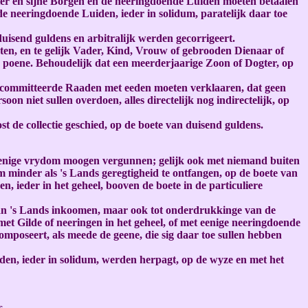
gter en sijne Borgen en de neeringdoende Luiden moeten betaalen
e neeringdoende Luiden, ieder in solidum, paratelijk daar toe
uisend guldens en arbitralijk werden gecorrigeert.
ten, en te gelijk Vader, Kind, Vrouw of gebrooden Dienaar of
e poene. Behoudelijk dat een meerderjaarige Zoon of Dogter, op
 Gecommitteerde Raaden met eeden moeten verklaaren, dat geen
on niet sullen overdoen, alles directelijk nog indirectelijk, op
de collectie geschied, op de boete van duisend guldens.
, eenige vrydom moogen vergunnen; gelijk ook met niemand buiten
 minder als 's Lands geregtigheid te ontfangen, op de boete van
, ieder in het geheel, booven de boete in de particuliere
 van 's Lands inkoomen, maar ook tot onderdrukkinge van de
et Gilde of neeringen in het geheel, of met eenige neeringdoende
mposeert, als meede de geene, die sig daar toe sullen hebben
den, ieder in solidum, werden herpagt, op de wyze en met het
s.