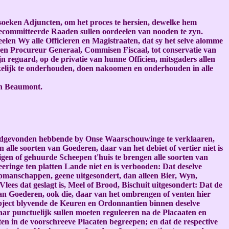
soeken Adjuncten, om het proces te hersien, dewelke hem
Gecommitteerde Raaden sullen oordeelen van nooden te zyn.
len Wy alle Officieren en Magistraaten, dat sy het selve alomme
l en Procureur Generaal, Commisen Fiscaal, tot conservatie van
jn reguard, op de privatie van hunne Officien, mitsgaders allen
ekelijk te onderhouden, doen nakoomen en onderhouden in alle
an Beaumont.
y goedgevonden hebbende by Onse Waarschouwinge te verklaaren,
alle soorten van Goederen, daar van het debiet of vertier niet is
en of gehuurde Scheepen t'huis te brengen alle soorten van
ringe ten platten Lande niet en is verbooden: Dat deselve
opmanschappen, geene uitgesondert, dan alleen Bier, Wyn,
s dat geslagt is, Meel of Brood, Bischuit uitgesondert: Dat de
n Goederen, ook die, daar van het ombrengen of venten hier
subject blyvende de Keuren en Ordonnantien binnen deselve
r punctuelijk sullen moeten reguleeren na de Placaaten en
n in de voorschreeve Placaten begreepen; en dat de respective