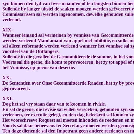
zyn binnen den tyd van twee maanden of ten langsten binnen tie
Sullende by langer uitstel de saaken moogen werden geëvoceert 
Commissarissen sal werden ingenoomen, dewelke gehouden sullen 
verleend.
XIX.
Wanneer iemand sal vermeinen by vonnisse van Gecommitteerde S
werden verleend Mandamant van appel met inhibitie, en sulks met
sal alleen reformatie werden verleend wanneer het vonnisse sal z
voordeel van de Ontfangers.
Sullende in die gevallen de Gecommitteerde de somme, in het vo
Voorts sal die geene, die komt te provoceeren, het zy tot appel o
het Vonnisse, op poene van desertie.
XX.
De Sententien over Onse Gecommitteerde Raaden, het zy by provo
geprovoceert.
XXI.
Dog het sal vry staan daar van te koomen in rivisie.
En sal de geene, die revisie sal willen versoeken, gehouden zyn
verleenen, ter executie gelegt, en den dag beteekent sal konnen 
Het voorschreeve Request sal moeten inhouden de reedenen en m
Voorts sal daar beneevens ter Secretarye moeten werden gecons
Ten dage dienende sal den Impetrant geen andere reedenen en mi