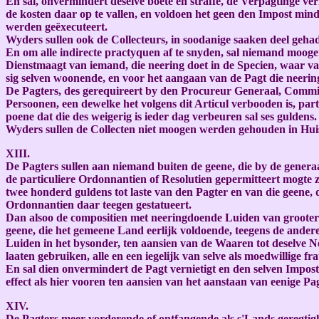
En sal, onvermindert deselve boete en straffe, de Verpagtinge v
de kosten daar op te vallen, en voldoen het geen den Impost min
werden geëxecuteert.
Wyders sullen ook de Collecteurs, in soodanige saaken deel geha
En om alle indirecte practyquen af te snyden, sal niemand mooge
Dienstmaagt van iemand, die neering doet in de Specien, waar va
sig selven woonende, en voor het aangaan van de Pagt die neeri
De Pagters, des gerequireert by den Procureur Generaal, Commis
Persoonen, een dewelke het volgens dit Articul verbooden is, part 
poene dat die des weigerig is ieder dag verbeuren sal ses guldens.
Wyders sullen de Collecten niet moogen werden gehouden in Huise
XIII.
De Pagters sullen aan niemand buiten de geene, die by de genera
de particuliere Ordonnantien of Resolutien gepermitteert mogte 
twee honderd guldens tot laste van den Pagter en van die geene, d
Ordonnantien daar teegen gestatueert.
Dan alsoo de compositien met neeringdoende Luiden van grooter c
geene, die het gemeene Land eerlijk voldoende, teegens de ander
Luiden in het bysonder, ten aansien van de Waaren tot deselve N
laaten gebruiken, alle en een iegelijk van selve als moedwillige f
En sal dien onvermindert de Pagt vernietigt en den selven Impos
effect als hier vooren ten aansien van het aanstaan van eenige Pag
XIV.
De Pagters meer vorderende of ontfangende als s'Lands geregtighe