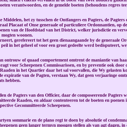
eten verantwoorden, en de gemelde boeten (behoudens regres teeg
gte Middelen, het zy tusschen de Ontfangers en Pagters, de Pagters 
eraal Placaat of Onse generaale of particuliere Ordonnantien, op d
en van de Hoofdstad van het District, welker jurisdictie en vervo
en mogten woonen.
erneert, gerefereert tot het geen dienaangaande by de generaale Or
il in het geheel of voor een groot gedeelte werd bedisputeert, werd
 van ontrouw of quaad comportement omtrent de maniantie van haa
ebragt voor Scheepenen Commissarissen, en by preventie ook door d
aden in het Quartier daar het sal voorvallen, die Wy gelasten ko
e expiratie van de Pagten, verstaan Wy, dat geen verjaaringe omt
ats hebben.
en de Pagters van den Officier, daar de composeerende Pagters wo
teerde Raaden, en aldaar contenteeren tot de boeten en poenen in
espective Gecommitteerde Scheepenen.
tyen sommarie en de plano regt te doen by absolutie of condemna
eepenen geen langer termyn moogen stellen als van agt dagen, in 