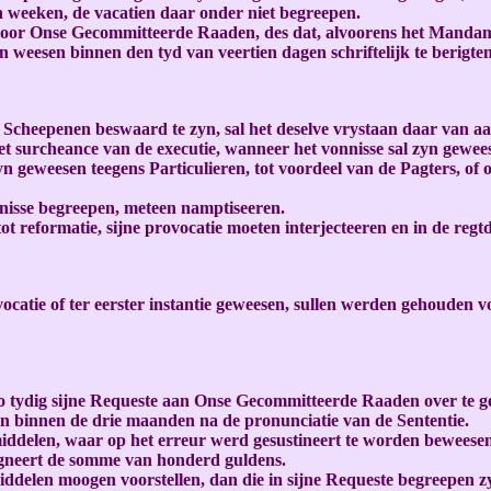
n weeken, de vacatien daar onder niet begreepen.
voor Onse Gecommitteerde Raaden, des dat, alvoorens het Mandame
weesen binnen den tyd van veertien dagen schriftelijk te berigte
cheepenen beswaard te zyn, sal het deselve vrystaan daar van a
 surcheance van de executie, wanneer het vonnisse sal zyn geweese
yn geweesen teegens Particulieren, tot voordeel van de Pagters, of
nnisse begreepen, meteen namptiseeren.
f tot reformatie, sijne provocatie moeten interjecteeren en in de 
catie of ter eerster instantie geweesen, sullen werden gehouden 
 soo tydig sijne Requeste aan Onse Gecommitteerde Raaden over te 
zyn binnen de drie maanden na de pronunciatie van de Sententie.
iddelen, waar op het erreur werd gesustineert te worden beweesen
igneert de somme van honderd guldens.
ddelen moogen voorstellen, dan die in sijne Requeste begreepen 