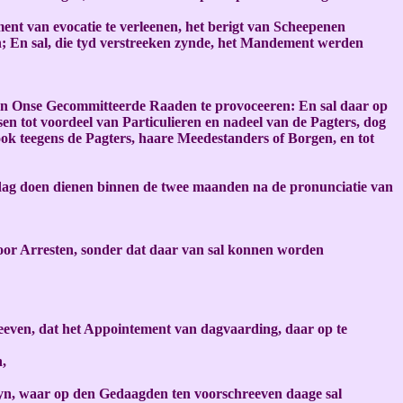
nt van evocatie te verleenen, het berigt van Scheepenen
n; En sal, die tyd verstreeken zynde, het Mandement werden
an Onse Gecommitteerde Raaden te provoceeren: En sal daar op
n tot voordeel van Particulieren en nadeel van de Pagters, dog
 ook teegens de Pagters, haare Meedestanders of Borgen, en tot
regtdag doen dienen binnen de twee maanden na de pronunciatie van
voor Arresten, sonder dat daar van sal konnen worden
geeven, dat het Appointement van dagvaarding, daar op te
,
zyn, waar op den Gedaagden ten voorschreeven daage sal