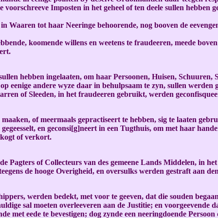
 voorschreeve Imposten in het geheel of ten deele sullen hebben ge
e in Waaren tot haar Neeringe behoorende, nog booven de eevenge
ebbende, koomende willens en weetens te fraudeeren, meede boven 
ert.
g sullen hebben ingelaaten, om haar Persoonen, Huisen, Schuuren, 
op eenige andere wyze daar in behulpsaam te zyn, sullen werden g
rren of Sleeden, in het fraudeeren gebruikt, werden geconfisquee
maaken, of meermaals gepractiseert te hebben, sig te laaten gebr
 gegeesselt, en geconsi[g]neert in een Tugthuis, om met haar hande
kogt of verkort.
ns de Pagters of Collecteurs van des gemeene Lands Middelen, in het
eegens de hooge Overigheid, en oversulks werden gestraft aan den 
hippers, werden bedekt, met voor te geeven, dat die souden begaa
huldige sal moeten overleeveren aan de Justitie; en voorgeevende da
e met eede te bevestigen; dog zynde een neeringdoende Persoon of 