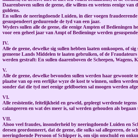
Daarenboven sullen de geene, die willens en weetens eenige van de
guldens.
En sullen de neeringdoende Luiden, in dier voegen fraudeerend
gesuspendeert geduurende de tyd van een jaar.
Wyders sullen alle de geene, die eenige Ampten of Bedieningen h
voor een geheel jaar van Ampt of Bedieninge werden gesuspende
IV.
Alle de geene, dewelke sig sullen hebben laaten omkoopen, of si
gemeene Lands Middelen te laaten gebruiken, of de Fraudateurs 
werden gestraft: En sullen daarenboven de Scheepen, Wagens, Ka
V.
Alle de geene, dewelke bevonden sullen werden haar gewoonte te 
plaatse van op een eerlijke wyze de kost te winnen, sullen werden
sonder dat die tyd met eenige geldboeten sal moogen werden afge
VI.
Alle resistentie, feitelijkheid en geweld, gepleegt werdende tege
calangeeren en wat des meer is, sal werden gehouden als begaan t
VII.
Alsoo veel fraudes, insonderheid by neeringdoende Luiden en Sc
deesen geordonneert, dat de geene, die sulks sal allegeeren, de sc
neeringdoende Persoon of Schipper is, om sijn onschuld en onkund