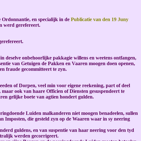
 Ordonnantie, en specialijk in de
Publicatie van den 19 Juny
n werd gerefereert.
erefereert.
n deselve onbehoorlijke pakkagie willens en weetens ontfangen,
presentie van Getuigen de Pakken en Vaaren moogen doen openen,
en fraude gecommitteert te zyn.
eeden of Dorpen, veel min voor eigene reekening, part of deel
, maar ook van haare Officien of Diensten gesuspendeert te
ren gelijke boete van agtien hondert gulden.
eeringdoende Luiden malkanderen niet moogen benadeelen, sullen
an Imposten, die gesteld zyn op de Waaren waar in sy neering
honderd guldens, en van suspentie van haar neering voor den tyd
tralijk werden gecorrigeert.