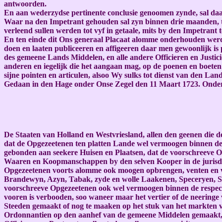
antwoorden.
En aan wederzydse pertinente conclusie genoomen zynde, sal daa
Waar na den Impetrant gehouden sal zyn binnen drie maanden, t
verleend sullen werden tot vyf in getaale, mits by den Impetran
En ten einde dit Ons generaal Placaat alomme onderhouden werde
doen en laaten publiceeren en affigeeren daar men gewoonlijk is 
des gemeene Lands Middelen, en alle andere Officieren en Justici
anderen en iegelijk die het aangaan mag, op de poenen en boete
sijne pointen en articulen, alsoo Wy sulks tot dienst van den L
Gedaan in den Hage onder Onse Zegel den 11 Maart 1723. Onder
De Staaten van Holland en Westvriesland, allen den geenen die 
dat de Opgezeetenen ten platten Lande wel vermoogen binnen de ju
gebonden aan seekere Huisen en Plaatsen, dat de voorschreeve O
Waaren en Koopmanschappen by den selven Kooper in de jurisdicti
Opgezeetenen voorts alomme ook moogen opbrengen, venten en ver
Brandewyn, Azyn, Tabak, zyde en wolle Laakenen, Speceryen, Sui
voorschreeve Opgezeetenen ook wel vermoogen binnen de respect
vooren is verbooden, soo waneer maar het vertier of de neeringe
Steeden gemaakt of nog te maaken op het stuk van het markten 
Ordonnantien op den aanhef van de gemeene Middelen gemaakt, so