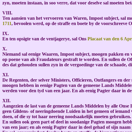
zyn, moeten instaan, in soo verre, dat voor deselve sal moeten be
VIII.
Ten aansien van het vervoeren van Waren, Impost subject, sal mo
1711
, bevoolen werd, op de straffe en boete by de voorschreeve O
IX.
En ten opsigte van de ventjagerye, sal Ons
Placaat van den 6 Apr
X.
Niemand sal eenige Waaren, Impost subject, moogen pakken en ve
op poene van als Fraudateurs gestraft te worden. En sullen de O
des dat gehouden sullen zyn in de vergoedinge van de schaade, d
XI.
De Regenten, der selver Ministers, Officieren, Ontfangers en der
moogen hebben in eenige Pagten van de gemeene Lands Middelen, d
werden voor den tyd van een jaar. En als eenig Pagter daar in de
XII.
Aangezien de last van de gemeene Lands Middelen by alle Onse 
geen Gildens- of neeringdoende Luiden in het gemeen of iemand v
doen, of die sy tot haar neering noodsaakelijk moeten gebruiken.
En sullen ook geen part of deel in soodanige Pagten moogen hebbe
van een jaar; en als eenig Pagter daar in deel gehad of sijn naam