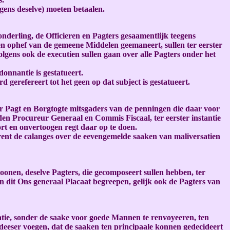
ens deselve) moeten betaalen.
onderling, de Officieren en Pagters gesaamentlijk teegens
en ophef van de gemeene Middelen geemaneert, sullen ter eerster
lgens ook de executien sullen gaan over alle Pagters onder het
donnantie is gestatueert.
 gerefereert tot het geen op dat subject is gestatueert.
r Pagt en Borgtogte mitsgaders van de penningen die daar voor
en Procureur Generaal en Commis Fiscaal, ter eerster instantie
rt en onvertoogen regt daar op te doen.
rent de calanges over de eevengemelde saaken van maliversatien
onen, deselve Pagters, die gecomposeert sullen hebben, ter
 dit Ons generaal Placaat begreepen, gelijk ook de Pagters van
tie, sonder de saake voor goede Mannen te renvoyeeren, ten
deeser voegen, dat de saaken ten principaale konnen gedecideert