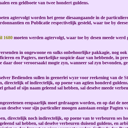
taalen een geldboete van twee hondert guldens.
eten agtervolgt worden het geene diesaangaande in de particuliere
rdonnantien en Publicatie respectivelijk gesteld, waar toe by deese
il 1680
moeten werden agtervolgt, waar toe by desen meede werd g
rsenden in ongewoone en sulks onbehoorlijke pakkagie, nog ook i
fficieren en Pagters, merkelijke suspicie daar van hebbende, in 
ie daar door veroorsaakt mogte zyn, wanneer sal zyn bevonden, ge
 selver Bedienden sullen in geenerlei wyze voor reekening van de St
irectelijk of indirectelijk, op poene van agtien honderd guldens
el gehad of sijn naam geleend sal hebben, sal deselve meede verbeu
Ingezeetenen eenpaarlijk moet gedraagen worden, en op dat de n
an deselve voor sijn particulier moogen aanstaan eenige Pagten v
n, directelijk noch indirectelijk, op poene van te verbeuren ses 
 geleend sal hebben, sal deselve verbeuren duisend guldens, en arbi