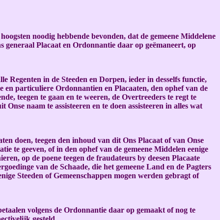
 ten hoogsten noodig hebbende bevonden, dat de gemeene Middelene
ns generaal Placaat en Ordonnantie daar op geëmaneert, op
e Regenten in de Steeden en Dorpen, ieder in desselfs functie,
e en particuliere Ordonnantien en Placaaten, den ophef van de
, teegen te gaan en te weeren, de Overtreeders te regt te
it Onse naam te assisteeren en te doen assisteeren in alles wat
aaten doen, teegen den inhoud van dit Ons Placaat of van Onse
atie te geeven, of in den ophef van de gemeene Middelen eenige
manieren, op de poene teegen de fraudateurs by deesen Placaate
 vergoedinge van de Schaade, die het gemeene Land en de Pagters
n eenige Steeden of Gemeenschappen mogen werden gebragt of
 betaalen volgens de Ordonnantie daar op gemaakt of nog te
ctivelijk gesteld.