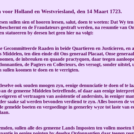
 voor Holland en Westvriesland, den 14 Maart 1723.
esen sullen sien of hooren leesen, salut, doen te weeten: Dat Wy
 beschermt en de Fraudateurs gestraft werden, na resumtie van O
n statueeren by deesen het geen hier na volgt:
 Gecommitteerde Raaden in beide Quartieren en Justicieren, en all
Middelen, ten dien einde dit Ons generaal Placaat, Onse generaal
men, de inbreuken en quaade practyquen, daar teegen aanloopende
onnantien, de Pagters en Collecteurs, des versogt, sonder uitstel, u
sullen koomen te doen en te verrigten.
deselve ook souden moogen zyn, eenige denunciatie te doen of te l
van de gemeene Middelen betreffende, of daar aan eenige interpret
t weigeren of vertraagen van assistentie of andersints, in eeniger 
id der saake sal werden bevonden verdiend te zyn. Alles booven de
de gemelde boeten en vergoedinge in geenerley wyze tot laste va
daan.
eemden, sullen alle des gemeene Lands Imposten ten vollen moeten
nnantie in eenige pointen by deselve Ordonnantien daar teegen respe