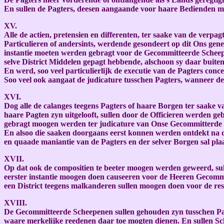
En sullen de Pagters, deesen aangaande voor haare Bedienden mo
XV.
Alle de actien, pretensien en differenten, ter saake van de verpa
Particulieren of andersints, werdende gesondeert op dit Ons gen
instantie moeten werden gebragt voor de Gecommitteerde Scheepen
selve District Middelen gepagt hebbende, alschoon sy daar buit
En werd, soo veel particulierlijk de executie van de Pagters conc
Soo veel ook aangaat de judicature tusschen Pagters, wanneer de pe
XVI.
Dog alle de calanges teegens Pagters of haare Borgen ter saake
haare Pagten zyn uitgelooft, sullen door de Officieren werden g
gebragt moogen werden ter judicature van Onse Gecommitterde Ra
En alsoo die saaken doorgaans eerst konnen werden ontdekt na d
en quaade maniantie van de Pagters en der selver Borgen sal pla
XVII.
Op dat ook de compositien te beeter moogen werden geweerd, sull
eerster instantie moogen doen causeeren voor de Heeren Gecommit
een District teegens malkanderen sullen moogen doen voor de r
XVIII.
De Gecommitteerde Scheepenen sullen gehouden zyn tusschen Par
waare merkelijke reedenen daar toe mogten dienen. En sullen Sch