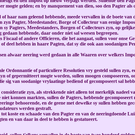
ernietigt en den Impost op nieuw verpagt werden. Sullende den Pa
der mogte gelden; en by manquement van dien, soo den Pagter als d
d of haar nam geleend hebbende, meede vervallen in de boete van d
n zyn Pagter, Meedestander, Borge of Collecteur van eenige Impos
n sy Pagters, Meedestanders, Borgen of Collecteurs zyn, op gelijk
ng gedaan hebbende, daar onder niet sal weesen begreepen.
 Fiscaal of andere Officieren, die het aangaat, sullen voor onse
of deel hebben in haare Pagten, dat sy die ook aan soodanigen Perso
n alwaar neering werd gedaan in alle Waaren over welkers Impost 
ale Ordonnantie of particuliere Resolutien vry gesteld sullen zyn
zyn of gepermitteert mogte worden, sullen moogen composeeren, om
ie sig van soodanige vrylaatinge bediend of gecomposeert sal hebben
onsideratie zyn, als strekkende niet alleen tot merkelijk nadeel
e niet konnen markten, sullen de Pagters, hebbende gecomposeert m
eeringe behoorende, en de geene met dewelke sy sullen hebben geco
raudateurs werden gestraft.
t tot koste en schaade van den Pagter en van de neeringdoende Lui
ten en van daar in deel te hebben is gestatueert.
id, sullen t'elkens vervallen in de boete van twee honderd gulden