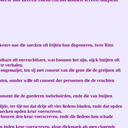
ure nae die saecken oft feijten hon disponeren, twee Rins
tbare oft onvruchtbare, wat boomen het sijn, oijck buijten oft
te verhalen.
 ongemaijet, ten sij met consent van die gene die de greijnen oft
chten, sonder wille oft consent der persoenen die de vruchten
 consent die de guederen toebehoirden, ende die van buijten
de, ter tijt toe dat drije oft vier liedens binden, ende dat opden
emaecken opden keur voerscreven.
 verbeuren den keur voerscreven, ende die liedens hon schade
len inden keur voerscreven, alzoe dickmaels als men clagende