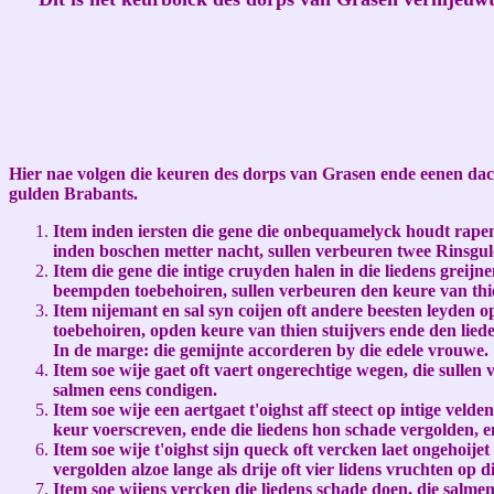
Hier nae volgen die keuren des dorps van Grasen ende eenen dach
gulden Brabants.
Item inden iersten die gene die onbequamelyck houdt rapen, 
inden boschen metter nacht, sullen verbeuren twee Rinsguld
Item die gene die intige cruyden halen in die liedens greijne
beempden toebehoiren, sullen verbeuren den keure van thien
Item nijemant en sal syn coijen oft andere beesten leyden op
toebehoiren, opden keure van thien stuijvers ende den lied
In de marge: die gemijnte accorderen by die edele vrouwe.
Item soe wije gaet oft vaert ongerechtige wegen, die sullen
salmen eens condigen.
Item soe wije een aertgaet t'oighst aff steect op intige veld
keur voerscreven, ende die liedens hon schade vergolden, e
Item soe wije t'oighst sijn queck oft vercken laet ongehoij
vergolden alzoe lange als drije oft vier lidens vruchten op 
Item soe wijens vercken die liedens schade doen, die salmen