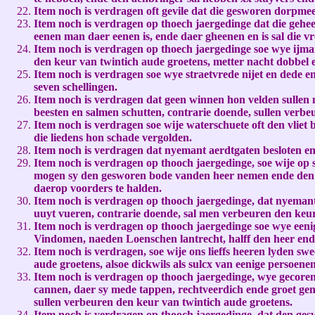
Item noch is verdragen oft gevile dat die gesworen dorpmee
Item noch is verdragen op thoech jaergedinge dat die gehee
eenen man daer eenen is, ende daer gheenen en is sal die vr
Item noch is verdragen op thoech jaergedinge soe wye ijm
den keur van twintich aude groetens, metter nacht dobbel 
Item noch is verdragen soe wye straetvrede nijet en dede e
seven schellingen.
Item noch is verdragen dat geen winnen hon velden sullen 
beesten en salmen schutten, contrarie doende, sullen verbe
Item noch is verdragen soe wije waterschuete oft den vliet 
die liedens hon schade vergolden.
Item noch is verdragen dat nyemant aerdtgaten besloten en
Item noch is verdragen op thooch jaergedinge, soe wije op 
mogen sy den gesworen bode vanden heer nemen ende den we
daerop voorders te halden.
Item noch is verdragen op thooch jaergedinge, dat nyemant
uuyt vueren, contrarie doende, sal men verbeuren den keur
Item noch is verdragen op thooch jaergedinge soe wye eenig
Vindomen, naeden Loenschen lantrecht, halff den heer ende 
Item noch is verdragen, soe wije ons lieffs heeren lyden swe
aude groetens, alsoe dickwils als sulcx van eenige persoen
Item noch is verdragen op thooch jaergedinge, wye gecoren 
cannen, daer sy mede tappen, rechtveerdich ende groet gen
sullen verbeuren den keur van twintich aude groetens.
Item noch is verdragen op thooch jaergedinge, dat den geswo