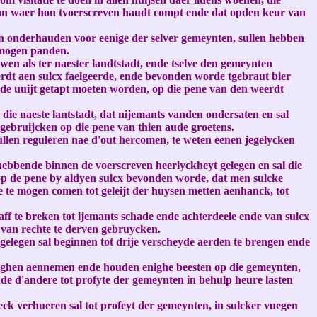
 van waer hon tvoerscreven haudt compt ende dat opden keur van
ten onderhauden voor eenige der selver gemeynten, sullen hebben
 mogen panden.
wen als ter naester landtstadt, ende tselve den gemeynten
eerdt aen sulcx faelgeerde, ende bevonden worde tgebraut bier
erde uuijt getapt moeten worden, op die pene van den weerdt
die naeste lantstadt, dat nijemants vanden ondersaten en sal
 gebruijcken op die pene van thien aude groetens.
ullen reguleren nae d'out hercomen, te weten eenen jegelycken
hebbende binnen de voerscreven heerlyckheyt gelegen en sal die
op de pene by aldyen sulcx bevonden worde, dat men sulcke
e te mogen comen tot geleijt der huysen metten aenhanck, tot
ff te breken tot ijemants schade ende achterdeele ende van sulcx
 van rechte te derven gebruycken.
elegen sal beginnen tot drije verscheyde aerden te brengen ende
moeghen aennemen ende houden enighe beesten op die gemeynten,
ende d'andere tot profyte der gemeynten in behulp heure lasten
ck verhueren sal tot profeyt der gemeynten, in sulcker vuegen