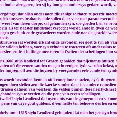
den bode calengeren, ten sij by hon goet onderwys gedaen wordt,
aergdinge, dat allen ondersaten die eenige soldaten te peerde moe
tich stuyvers brabants ende sullen daer voer met parate executie
 weert van desen dorpe, sal gehauden syn, soe goeden bier te brou
prijs als ter naester landtstadt vercocht wordt, ende in dyen de w
yde mogen geschadt ende gewardeert worden ende nae de gestelde we
ldens.
ebrauwen sal worden erkant ende gevonden soe goet te syn als van 
er wilden hebben, voer syn vrinden te tracteren oft anderssints te
esters ende schattinge meesteren in t'setten der schettingen hon s
 1606 stijlo leodiensi tot Grasen gehalden dat nijemants huijsen 
ten oft die ermen sauden mogen in eenigen tyde worden belast, 
er huijsen, oft aen die huysen by voergaende reele conde ten eynd
ts wordt bevonden kennep oft kennepinne te stelen, oyck thuynen a
ogen doen stellen aen die kaecke sonder daer toe andere remedien
dragen datmen van voertaen die velden binnen dese heerlyckheyt g
l gehouden syn te vreden op die pene van zeven schellingen.
e twelleff stylo Leodiensi dat nyemants van de gemeynten en sal 
ie pene van drye gout guldens, d'een helfte ten behoeve des heren 
bris anno 1615 stylo Leodiensi gehouden dat men het gemeyn broe