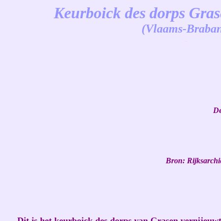
Keurboick des dorps Gras
(Vlaams-Braban
-
De
Bron:
Rijksarchi
Dit is het keurboick des dorps van Grasen vernijeuwt 