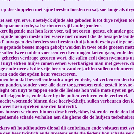
op die stoppelen met sijne beesten hoeden en sal, soe lange als dr
t aen syn erve, noetelyck sijnde alst geboden is tot drye reijsen to
n bequaemen tyde, sal verbeuren vijff aude groetens.
rt liggende met hon leste voer, tsij tot coren, gerste, oft ander gr
et sijnde mogen mesten ten waere met consent die de besaijede lan
 d' uuytgaen des herders syn beesten thuijs houdt excluys die gen
s gepande beeste mogen geboijt worden in twee oude groeten mett
 sullen twee cudden voer een vercken mogen laeten gaen, ende den h
n geheelen verdrage gecoren wort, die sullen eedt doen nyemants uuy
sal uuyt elcken huijse comen eenen weerbarigen man met gewere, da
oge ende nere als die vrije heeren vander jachten sullen ordonner
eeren ende dat opden keur voerscreven.
men hem dat beveelt ende sulcx nijet en dede, sal verbeuren den k
 panden, sonder voer alle daer toe geroepen ende gestelt te syne 
 leght om uuyt te tappen ende die liedens hon volle mate nyet en g
oft clagende is, ende daer by die potten verloren ende verbeurt.
aecht woenende binnen dese heerlyckheijt, sullen verbeuren den k
den weert aen spreken nae den lantrecht.
ens huysen verhuert binnen dese heerlyckheyt staende, ende den lid
die gedaende schade verhalen aen die ghene die de huijsen toebehoi
ekers oft houdthouders die sal dit aenbringen ende volstaen met s
 den heer twintich aude groetens ende die liedens hon schade verg