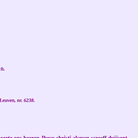
ch.
Leuven, nr. 6238.
oerte ons heeren Jhesu christi alsmen screeff duijsent