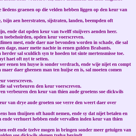
ye liedens graenen op die velden hebben liggen op den keur van
e, tsijn aen heerstraten, sijstraten, landen, beempden oft
eijn, ende dat opden keur van twelff stuijvers aenden heer.
den toebehoirden, opden keur voerscreven.
e dimen mest, ende daer nae bevonden worden in schade, die sal
en dage, maer mette nachte in eenen gulden Brabants.
erder sal sculdich syn te hoeden tot sinte mertensmisse toe.
t haet oft nyt te setten.
er eenen ten huyse is sonder verdrach, ende wije nijet en compt
en maer daer gheenen man ten huijse en is, sal moeten comen
eur voerscreven.
die sal verbeuren den keur voerscreven.
even verbeuren den keur van thien aude groetens soe dickwils
eur van drye aude groeten soe verre den weert daer over
ens hon thuijnen oft haudt nemen, ende sy dat nijet betalen en
ren ende verhuert hebben ende vervallen inden keur van thien
ynen eedt ende tzelve mogen in bringen sonder meer getuigen van
olden soe dickwils alsmen tzelve bevindt.