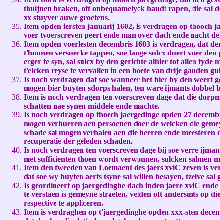
thuijnen braken, oft onbequamelyck haudt rapen, die sal 
xx stuyver auwe groetens.
Item opden iersten januarij 1602, is verdragen op thooch j
voer tvoerscreven peert ende man over dach ende nacht der
Item opden voerlesten decembris 1603 is verdragen, dat der
t'honnen versuecke tappen, soe lange sulcx duert voer den 
erger te syn, sal sulcx by den gerichte alhier tot allen t
t'elcken reyse te vervallen in een boete van drije gauden gu
Is noch verdragen dat soe wanneer het bier by den weert g
mogen bier buyten sdorps halen, ten ware ijmants dobbel bi
Item is noch verdragen ten voerscreven dage dat die dorpme
schatten nae synen middele ende machte.
Is noch verdragen op thoech jaergedinge opden 27 decembris
mogen verhueren aen persoenen doer de welcken die gemeyn
schade sal mogen verhalen aen die heeren ende meesteren d
recuperatie der geleden schaden.
Is noch verdragen ten voerscreven dage bij soe verre ijman
met sufficienten thoen wordt verwonnen, sulcken salmen m
Item den tweeden van Loemaent des jaers xviC zeven is ver
dat soe wy buyten aerts tsyne sal willen besayen, tzelve sa
Is geordineert op jaergedinghe dach inden jaere xviC end
te verstaen is gemeyne straeten, velden oft andersints op d
respective te appliceren.
Item is verdraghen op t'jaergedinghe opden xxx-sten decem