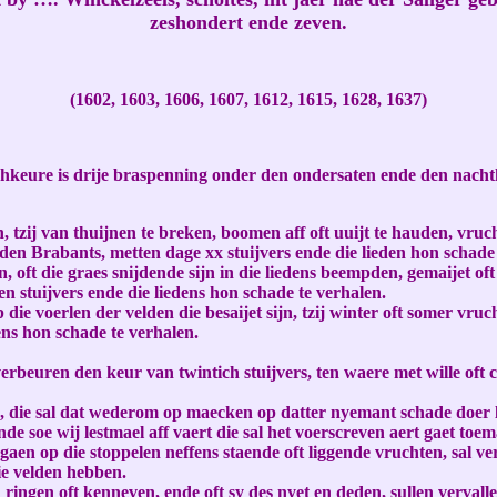
zeshondert ende zeven.
(1602, 1603, 1606, 1607, 1612, 1615, 1628, 1637)
keure is drije braspenning onder den ondersaten ende den nachtke
tzij van thuijnen te breken, boomen aff oft uuijt te hauden, vruch
en Brabants, metten dage xx stuijvers ende die lieden hon schade 
n, oft die graes snijdende sijn in die liedens beempden, gemaijet oft
 stuijvers ende die liedens hon schade te verhalen.
 die voerlen der velden die besaijet sijn, tzij winter oft somer vru
ens hon schade te verhalen.
 verbeuren den keur van twintich stuijvers, ten waere met wille oft
en, die sal dat wederom op maecken op datter nyemant schade doer lij
nde soe wij lestmael aff vaert die sal het voerscreven aert gaet to
et gaen op die stoppelen neffens staende oft liggende vruchten, sal
die velden hebben.
 ringen oft kenneven, ende oft sy des nyet en deden, sullen verval