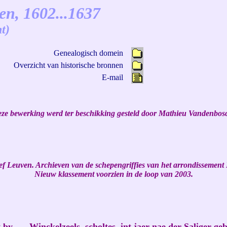
en, 1602...1637
t
)
Genealogisch domein
Overzicht van historische bronnen
E-mail
ze bewerking werd ter beschikking gesteld door Mathieu Vandenbos
ef Leuven. Archieven van de schepengriffies van het arrondissement 
Nieuw klassement voorzien in de loop van 2003.
by …. Winckelzeels, scholtes, int jaer nae der Saliger geb