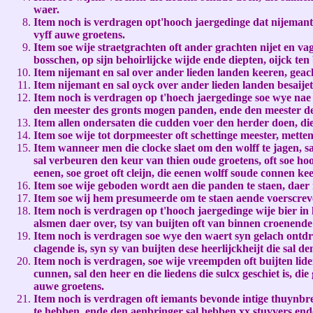
waer.
Item noch is verdragen opt'hooch jaergedinge dat nijemant 
vyff auwe groetens.
Item soe wije straetgrachten oft ander grachten nijet en vage
bosschen, op sijn behoirlijcke wijde ende diepten, oijck te
Item nijemant en sal over ander lieden landen keeren, geacke
Item nijemant en sal oyck over ander lieden landen besaij
Item noch is verdragen op t'hoech jaergedinge soe wye nae
den meester des gronts mogen panden, ende den meester de
Item allen ondersaten die cudden voer den herder doen, die
Item soe wije tot dorpmeester oft schettinge meester, mette
Item wanneer men die clocke slaet om den wolff te jagen, 
sal verbeuren den keur van thien oude groetens, oft soe ho
eenen, soe groet oft cleijn, die eenen wolff soude connen k
Item soe wije geboden wordt aen die panden te staen, daer 
Item soe wij hem presumeerde om te staen aende voerscreven
Item noch is verdragen op t'hooch jaergedinge wije bier in
alsmen daer over, tsy van buijten oft van binnen croenende 
Item noch is verdragen soe wye den waert syn gelach ontdr
clagende is, syn sy van buijten dese heerlijckheijt die sal 
Item noch is verdragen, soe wije vreempden oft buijten lid
cunnen, sal den heer en die liedens die sulcx geschiet is, 
auwe groetens.
Item noch is verdragen oft iemants bevonde intige thuynbr
te hebben, ende den aenbringer sal hebben xx stuyvers ende