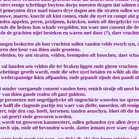
sters eenige schettinge buytens dorps moesten dragen dat salmen d
l gemeynten drye mael tsiaers drye dagen aen die straten sullen w
ouwe, maerte, knecht oft kint comen, ende die nyet en compt alst g
anden appelen, peren, pruijmen, kriecken, noten oft diergelycke 
ende die liedens hon schade vergolden, ten waer met consent die d
nde de grachten nijet besteken en waren met door (?), daer vruchte
mogen besluyten als hon vruchten sullen vanden velde ewech syn, 
uren den keur van thien aude groetens.
beletden, tsy aen straten, velden, beempden oft bosschen, daer sch
 sal hauden aen velden die ter braken liggen ende gheen vruchten 
schettinge geseth wordt, ende die selve nyet betalen en wilde als 
derspannige liden affpanden, ende gepandt sijnde den pandt oft
 sonder voergaende consent vanden heer, eenich stroije oft mest b
 van thien gaude realen oft gaut guldens.
e persoenen met ongetijgelycke oft ongeschicte woorden toe spreec
halff die clagende partije ten waer van diefte, moorden, oft eenig
ert, tsije den cop, hoeft, hersenen, tanden aenschyn, bloet oft die
en sal geseyt ende gesworen worden.
wordt tot gesworen kanmeesters, sullen gehauden syn allen drye ma
oech sijn, ende oft bevonden worde, datter iemant over waer clage
ren bode mach om gaen, soe dickwils alst den heere gebiden sal, om