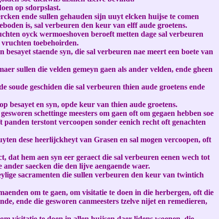
oen op sdorpslast.
ercken ende sullen gehauden sijn uuyt elcken huijse te comen
eboden is, sal verbeuren den keur van elff aude groetens.
vruchten oyck wermoeshoven beroeft metten dage sal verbeuren
e vruchten toebehoirden.
n besayet staende syn, die sal verbeuren nae meert een boete van
maer sullen die velden gemeyn gaen als ander velden, ende gheen
ade soude geschiden die sal verbeuren thien aude groetens ende
op besayet en syn, opde keur van thien aude groetens.
die gesworen schettinge meesters om gaen oft om gegaen hebben soe
 panden terstont vercoopen sonder eenich recht oft genachten
uyten dese heerlijckheyt van Grasen en sal mogen vercoopen, oft
t, dat hem aen syn eer geraect die sal verbeuren eenen wech tot
e ander saecken die den lijve aengaende waer.
 heylige sacramenten die sullen verbeuren den keur van twintich
enden om te gaen, om visitatie te doen in die herbergen, oft die
nde, ende die gesworen canmeesters tzelve nijet en remedieren,
 visitatie te doen in allen huijsen daer lidens woenen, die