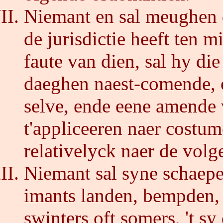
Niemant en sal meughen 
de jurisdictie heeft ten m
faute van dien, sal hy die
daeghen naest-comende, o
selve, ende eene amende 
t'appliceeren naer costum
relativelyck naer de vol
Niemant sal syne schaepe
imants landen, bempden, 
swinters oft somers, 't sy