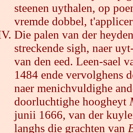
steenen uythalen, op poen
vremde dobbel, t'applicer
Die palen van der heyden
streckende sigh, naer uy
van den eed. Leen-sael v
1484 ende vervolghens de
naer menichvuldighe and
doorluchtighe hoogheyt
junii 1666, van der kuyl
langhs die grachten van
B