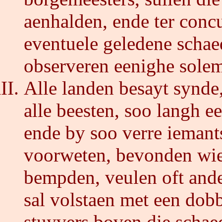
aenhalden, ende ter conc
eventuele geledene schae
observeren eenighe solem
Alle landen besayt synde
alle beesten, soo langh ee
ende by soo verre iemants
voorweten, bevonden wie
bempden, veulen oft ander
sal volstaen met een dob
stuyvers boven die schae