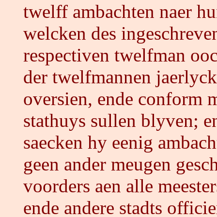
twelff ambachten naer hu
welcken des ingeschreven
respectiven twelfman oock
der twelfmannen jaerlyck
oversien, ende conform m
stathuys sullen blyven; e
saecken hy eenig ambacht
geen ander meugen gesc
voorders aen alle meeste
ende andere stadts offici