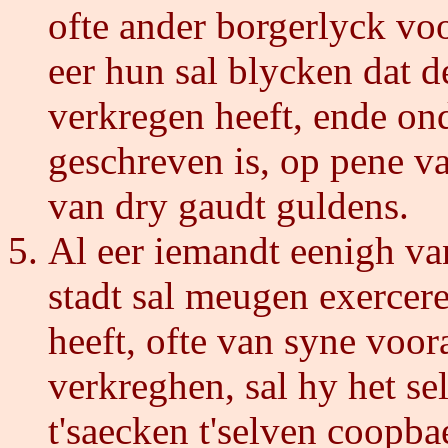
ofte ander borgerlyck voo
eer hun sal blycken dat 
verkregen heeft, ende ond
geschreven is, op pene v
van dry gaudt guldens.
Al eer iemandt eenigh v
stadt sal meugen exercere
heeft, ofte van syne voor
verkreghen, sal hy het se
t'saecken t'selven coopba