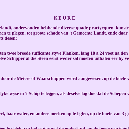
K E U R E
ndt, ondervonden hebbende diverse quade practycquen, kunstena
n te plegen, tot groote schade van 't Gemeente Landt, ende daar t
ts desen:
n twee breede sufficante styve Planken, lang 18 a 24 voet na den e
selve Schipper al die Steen eerst weder sal moeten uithalen eer hy 
r door de Meters of Waarschappen word aangewesen, op de boete v
yke wyse in 't Schip te leggen, als deselve lag doe dat de Schepen
ert, haar water, en andere merken op te ligten, op de boete van 3 
en te gelyk aan het water met de onderkant, op de boete van 6 gu