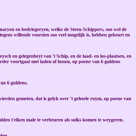
ryen en bedriegeryen, welke de Steen-Schippers, soo wel de
egens willende voorsien soo veel mogelijk is, hebben gekeurt en
ysch en gelegenheyt van 't Schip, en de laad- en los-plaatsen, en
verder voortgaat met laden of lossen, op poene van 6 guldens
an 6 guldens.
 wierden gemeten, dat is gelyk over 't geheele ruym, op poene van
gulden t'elken male te verbeuren als sulks komen te weygeren.
lden.