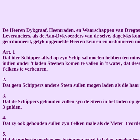
De Heeren Dykgraaf, Heemraden, en Waarschappen van Dregterla
Leveranciers, als de Aan-Dykvoerders van de selve, dagelyks kome
geordonneert, gelyk opgemelde Heeren keuren en ordonneren mi
Art. 1
Dat ider Schipper altyd op zyn Schip sal moeten hebben ten minste
indien onder 't laden Steenen komen te vallen in 't water, dat de
t'elkens te verbeuren.
2.
Dat geen Schippers andere Steen sullen mogen laden als die haa
3.
Dat de Schippers gehouden zullen syn de Steen in het laden op gel
3 gulden.
4.
Dat zy ook gehouden sullen zyn t'elken male als de Meter 't vord
5.
Dat de onderste merken eer begonnen word te laden, moeten legg