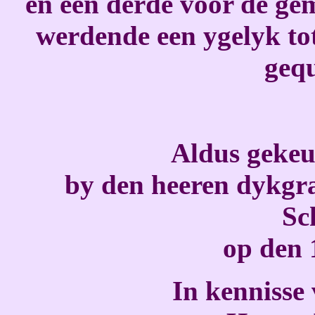
en een derde voor de ge
werdende een ygelyk to
gequ
Aldus gekeur
by den heeren dykgr
Sc
op den 
In kennisse 