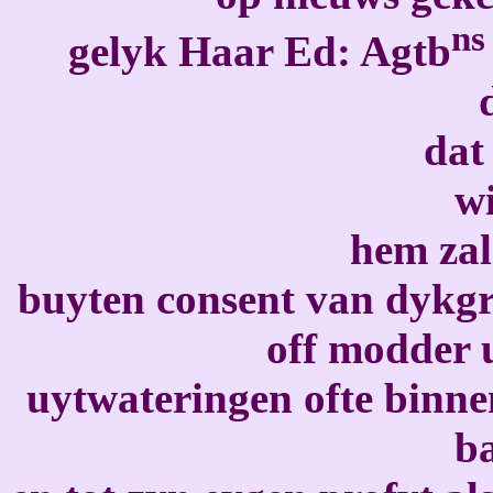
ns
gelyk Haar Ed: Agtb
dat
wi
hem zal
buyten consent van dykgr
off modder u
uytwateringen ofte binne
b