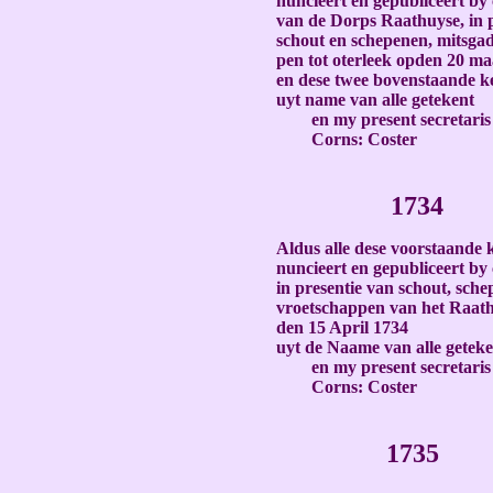
nunciëert en gepubliceert by 
van de Dorps Raathuyse, in 
schout en schepenen, mitsgad
pen tot oterleek opden 20 ma
en dese twee bovenstaande ke
uyt name van alle getekent
en my present secretaris
Corns: Coster
-
173
4
Aldus alle dese voorstaande 
nuncieert en gepubliceert by 
in presentie van schout, sch
vroetschappen van het Raathu
den 15 April 1734
uyt de Naame van alle geteke
en my present secretaris
Corns: Coster
-
173
5
-