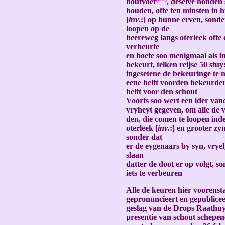
houtvoet
, deselve honden 
houden, ofte ten minsten in 
[
inv
.:] op hunne erven, sonde
loopen op de
heereweg langs oterleek ofte 
verbeurte
en boete soo menigmaal als i
bekeurt, telken reijse 50 stuy
ingesetene de bekeuringe te 
eene helft voorden bekeurde
helft voor den schout
Voorts soo wert een ider van
vryheyt gegeven, om alle de
den, die comen te loopen ind
oterleek [
inv
.:] en grooter z
sonder dat
er de eygenaars by syn, vryely
slaan
datter de doot er op volgt, 
iets te verbeuren
Alle de keuren hier voorens
gepronuncieert en gepublicee
geslag van de Drops Raathuy
presentie van schout schepe