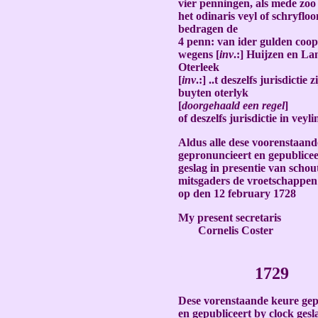
vier penningen, als mede zoo 
het odinaris veyl of schryfloon
bedragen de
4 penn: van ider gulden coop
wegens [
inv
.:] Huijzen en La
Oterleek
[
inv
.:] ..t deszelfs jurisdictie
buyten oterlyk
[
doorgehaald een regel
]
of deszelfs jurisdictie in vey
Aldus alle dese voorenstaand
gepronuncieert en gepublicee
geslag in presentie van schou
mitsgaders de vroetschappen 
op den 12 february 1728
My present secretaris
Cornelis Coster
-
1729
Dese vorenstaande keure gep
en gepubliceert by clock gesl