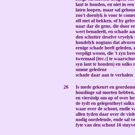
lant te houden, en niet in een
laten loopen, maar sal gehoud
zoo't doenlyk is voor te comen
off met af hekken, of by geb
naar dar de gene, die door e
wert benadeelt, en schade aa
den schutter deselve vryelyk
houdelyk nogtans dat alvoren
eenige schade heeft geleden,
verpligt wesen, die 't zyn bee
tweemaal [
inv
.:] te waarsch
syn lant te houden) en sulks 
omme geledene
schade daar aan te verhalen
-
26
Is mede gekeurt en geordonne
houdinge sal moeten hebben,
en vierstolp om op of over het
de tydt en gelegentheyt sulk
waar over de schout, endie v
allen tyden daar over de visit
nodig oordelende, ende sal v
fyte van den schout 10 stuyv
-