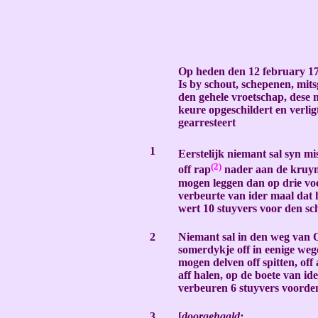
Op heden den 12 february 1
Is by schout, schepenen, mit
den gehele vroetschap, dese
keure opgeschildert en verlig
gearresteert
-
1
Eerstelijk niemant sal syn mi
(2)
off rap
nader aan de kruyn
mogen leggen dan op drie voe
verbeurte van ider maal dat 
wert 10 stuyvers voor den sc
-
2
Niemant sal in den weg van Ot
somerdykje off in eenige we
mogen delven off spitten, off 
aff halen, op de boete van ide
verbeuren 6 stuyvers voorde
-
3
[
doorgehaald: