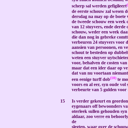
(
scherp sal werden gefigileert
de eerste schouw zal wesen d
dersdag na may op de boete 
de tweede schouw een week d
van 12 stuyvers, ende derde o
schouw, weder een week daa
die dan nog in gebreke comtt
verbeuren 24 stuyvers voor d
aansien van persoonen, en v
schout te besteden op dubbelt
weten een stuyver uytschiete
voor, behalven de costen van
maar dat een ider daar op v
dat van nu voortaan niemant
(10
)
een eenige turff dob
te m
voors en al eer, syn oude vol 
verbeurte van 5 gulden voor
-
15
Is verder gekeurt en geordon
eygenaars off bewoonders va
oterleek sullen gehouden sy
aldaar, zoo verre en behoorly
de
slegten, waar over de schouw