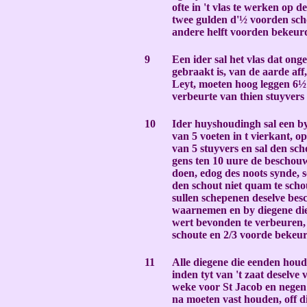
ofte in 't vlas te werken op d
twee gulden d'
½
voorden sch
andere helft voorden bekeur
-
9
Een ider sal het vlas dat ong
gebraakt is, van de aarde aff
Leyt, moeten hoog leggen 6½
verbeurte van thien stuyvers
-
10
Ider huyshoudingh sal een b
van 5 voeten in t vierkant, o
van 5 stuyvers en sal den sch
gens ten 10 uure de bescho
doen, edog des noots synde,
den schout niet quam te sch
sullen schepenen deselve be
waarnemen en by diegene die
wert bevonden te verbeuren,
schoute en 2/3 voorde bekeu
-
11
Alle diegene die eenden houd
inden tyt van 't zaat deselve 
weke voor St Jacob en nege
na moeten vast houden, off di