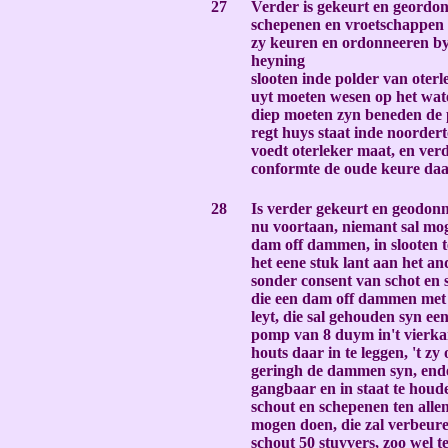
27
Verder is gekeurt en geordon
schepenen en vroetschappen t
zy keuren en ordonneeren by
heyning
slooten inde polder van oterl
uyt moeten wesen op het wate
diep moeten zyn beneden de p
regt huys staat inde noordert
voedt oterleker maat, en verd
conformte de oude keure daa
-
28
Is verder gekeurt en geodonn
nu voortaan, niemant sal mo
dam off dammen, in slooten t
het eene stuk lant aan het a
sonder consent van schot en 
die een dam off dammen met
leyt, die sal gehouden syn ee
pomp van 8 duym in't vierka
houts daar in te leggen, 't zy
geringh de dammen syn, en
gangbaar en in staat te hou
schout en schepenen ten allen
mogen doen, die zal verbeure
schout 50 stuyvers, zoo wel 