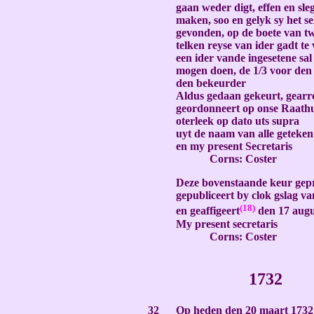
gaan weder digt, effen en sle
maken, soo en gelyk sy het s
gevonden, op de boete van tw
telken reyse van ider gadt te
een ider vande ingesetene sa
mogen doen, de 1/3 voor den 
den bekeurder
Aldus gedaan gekeurt, gearre
geordonneert op onse Raathu
oterleek op dato uts supra
uyt de naam van alle geteken
en my present Secretaris
Corns: Coster
Deze bovenstaande keur gepr
gepubliceert by clok gslag v
(18)
en geaffigeert
den 17 augu
My present secretaris
Corns: Coster
-
1732
-
32
Op heden den 20 maart 1732