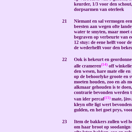
keurder, 1/3 voor den schout,
dorpsarmen van oterleek
-
21
Niemant en sal vermogen een
beesten aan wegen ofte landen,
water te smyten, maar moet 
begraven op verbeurte van e
12 stuy: de eene helft voor d
de wederhelft voor den beke
-
22
Ook is hekeurt en geordonne
(14)
alle crameren
off winkelie
den wesen, hare mate elle en
op de behoorlyke groote en 
moeten houden, zoo en als m
alkmaar gehouden is te doen,
contrarie bevonden werden t
(15)
van ider percal
mate, [
inv
kleyn ofte ligt wert bevonden
gulden, en het goet prys, voo
-
23
Item de bakkers zullen wel he
om haar broot op soodanign 