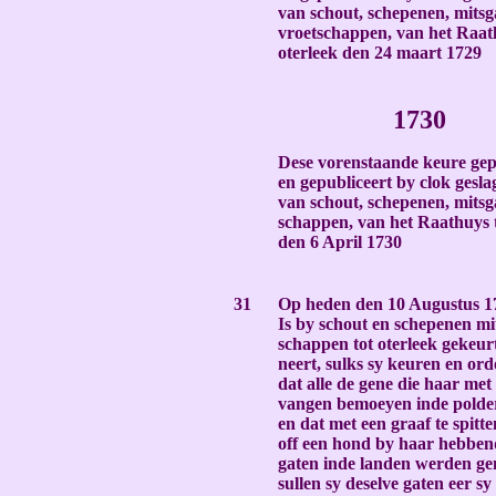
van schout, schepenen, mitsg
vroetschappen, van het Raat
oterleek den 24 maart 1729
-
1730
Dese vorenstaande keure ge
en gepubliceert by clok geslag
van schout, schepenen, mitsg
schappen, van het Raathuys t
den 6 April 1730
-
31
Op heden den 10 Augustus 1
Is by schout en schepenen mi
schappen tot oterleek gekeur
neert, sulks sy keuren en or
dat alle de gene die haar met
vangen bemoeyen inde polder
en dat met een graaf te spitte
off een hond by haar hebbend
gaten inde landen werden ge
sullen sy deselve gaten eer sy