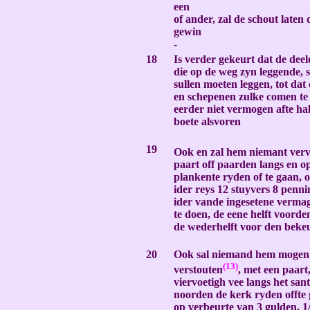
een
of ander, zal de schout late
gewin
-
18
Is verder gekeurt dat de deel
die op de weg zyn leggende, 
sullen moeten leggen, tot dat
en schepenen zulke comen te 
eerder niet vermogen afte ha
boete alsvoren
-
19
Ook en zal hem niemant ver
paart off paarden langs en op
plankente ryden of te gaan, 
ider reys 12 stuyvers 8 penni
ider vande ingesetene verma
te doen, de eene helft voorde
de wederhelft voor den beke
-
20
Ook sal niemand hem mogen 
(13)
verstouten
, met een paart
viervoetigh vee langs het san
noorden de kerk ryden offte
op verbeurte van 3 gulden, 1