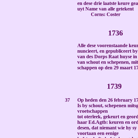
en dese drie laatste keure gea
uyt Name van alle getekent
Corns: Coster
-
173
6
-
Alle dese voorenstaande keu
nuncieert, en gepubliceert by
van des Dorps Raat huyse in 
van schout en schepenen, mit
schappen op den 29 maart 1
-
173
9
-
37
Op heden den 26 february 1
Is by schout, schepenen mits
vroetschappen
tot oterleek, gekeurt en geor
haar Ed.Agtb: keuren en or
desen, dat niemant wie hy sy 
voortaan een eenige