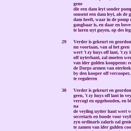
gene
die een dam leyt sonder pom
sonsent een dam leyt, als de 
dam heeft, waar in de pomp 
gangbaar is, en daar en bo
te laren uyt guyen, op des le
-
29
Verder is gekeurt en geordon
nu voortaan, van al het geen
wert 't zy huys off lant, 't zy
off uyterhant, zal moeten we
van ider gulden kooppenn: e
de Dorps armen van oterleek 
by den kooper off vercooper,
te reguleren
-
30
Verder is gekeurt en geordonn
geen, 't zy huys off lant in vey
vercogt en opgehouden, en b
na
de veyling uytter hant wert v
secretaris en boode voor veyl
zyn ordinaris zalaris zal geni
te zamen van ider gulden co