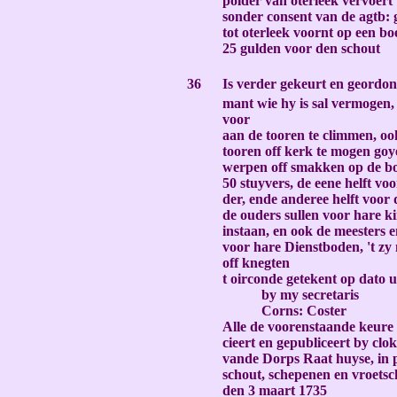
polder van oterleek vervoert
sonder consent van de agtb: 
tot oterleek voornt op een bo
25 gulden voor den schout
-
36
Is verder gekeurt en geordon
mant wie hy is sal vermogen,
voor
aan de tooren te climmen, oo
tooren off kerk te mogen go
werpen off smakken op de bo
50 stuyvers, de eene helft vo
der, ende anderee helft voor
de ouders sullen voor hare 
instaan, en ook de meesters
voor hare Dienstboden, 't z
off knegten
t oirconde getekent op dato u
by my secretaris
Corns: Coster
Alle de voorenstaande keure
cieert en gepubliceert by clo
vande Dorps Raat huyse, in 
schout, schepenen en vroets
den 3 maart 1735