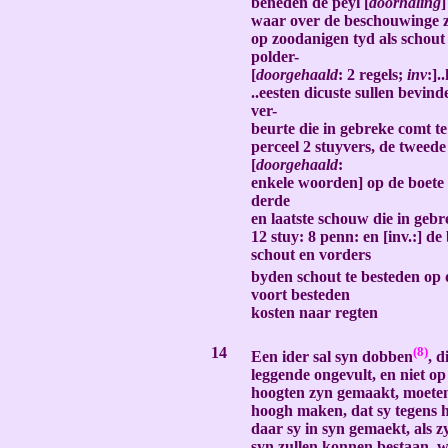
beneden de peyl [
doorhaling
]
waar over de beschouwinge 
op zoodanigen tyd als schout
polder-
[
doorgehaald
: 2 regels;
inv
:].
..eesten dicuste sullen bevin
ver-
beurte die in gebreke comt te
perceel 2 stuyvers, de tweed
[
doorgehaald
:
enkele woorden] op de boete 
derde
en laatste schouw die in gebr
12 stuy: 8 penn: en [inv.:] de
schout en vorders
byden schout te besteden op
voort besteden
kosten naar regten
-
14
(8)
Een ider sal syn dobben
, d
leggende ongevult, en niet 
hoogten zyn gemaakt, moeten 
hoogh maken, dat sy tegens h
daar sy in syn gemaekt, als z
syn zullen konnen bestaan, w