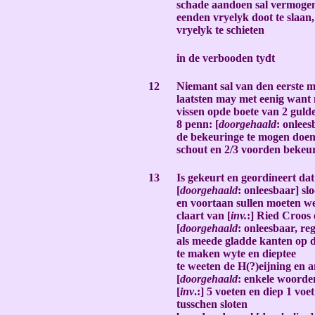
schade aandoen sal vermogen
eenden vryelyk doot te slaan,
vryelyk te schieten
-
in de verbooden tydt
-
12
Niemant sal van den eerste m
laatsten may met eenig want
vissen opde boete van 2 guld
8 penn: [
doorgehaald
: onlees
de bekeuringe te mogen doen
schout en 2/3 voorden bekeu
-
13
Is gekeurt en geordineert dat
[
doorgehaald
: onleesbaar] sl
en voortaan sullen moeten w
claart van [
inv.
:] Ried Croos 
[
doorgehaald
: onleesbaar, re
als meede gladde kanten op 
te maken wyte en dieptee
te weeten de H(?)eijning en 
[
doorgehaald
: enkele woorde
[
inv
.:] 5 voeten en diep 1 voe
tusschen sloten