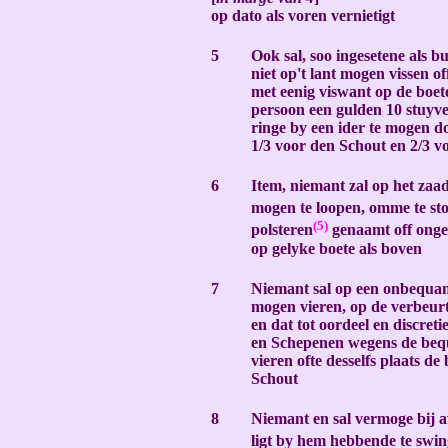
op dato als voren vernietigt
-
5
Ook sal, soo ingesetene als b
niet op't lant mogen vissen o
met eenig viswant op de boet
persoon een gulden 10 stuyve
ringe by een ider te mogen d
1/3 voor den Schout en 2/3
vo
-
6
Item, niemant zal op het zaad
mogen te loopen, omme te st
(5)
polsteren
genaamt off ong
op gelyke boete als boven
-
7
Niemant sal op een onbequam
mogen vieren, op de verbeur
en dat tot oordeel en discret
en Schepenen wegens de beq
vieren ofte desselfs plaats de
Schout
-
8
Niemant en sal vermoge bij a
ligt by hem hebbende te swi