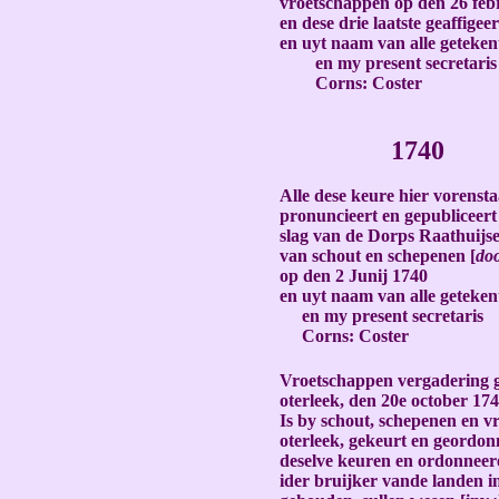
vroetschappen op den 26 fe
en dese drie laatste geaffigeer
en uyt naam van alle geteken
en my present secretaris
Corns: Coster
-
1740
-
Alle dese keure hier vorenst
pronuncieert en gepubliceert
slag van de Dorps Raathuijse
van schout en schepenen [
do
op den 2 Junij 1740
en uyt naam van alle geteken
en my present secretaris
Corns: Coster
-
Vroetschappen vergadering 
oterleek, den 20e october 17
Is by schout, schepenen en v
oterleek, gekeurt en geordon
deselve keuren en ordonneer
ider bruijker vande landen i