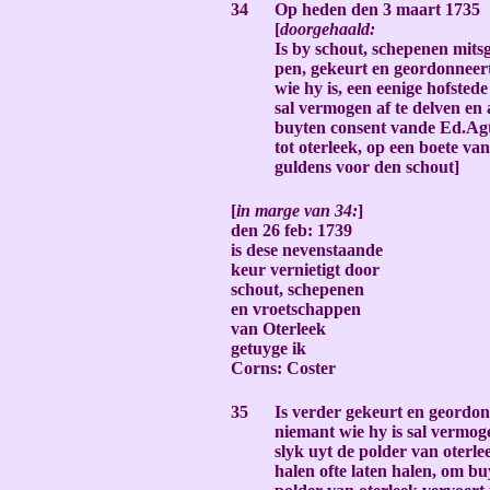
34
Op heden den 3 maart 1735
[
doorgehaald:
Is by schout, schepenen mits
pen, gekeurt en geordonneer
wie hy is, een eenige hofstede
sal vermogen af te delven en 
buyten consent vande Ed.Agt
tot oterleek, op een boete va
guldens voor den schout]
-
[
in marge van 34:
]
den 26 feb: 1739
is dese nevenstaande
keur vernietigt door
schout, schepenen
en vroetschappen
van Oterleek
getuyge ik
Corns: Coster
-
35
Is verder gekeurt en geordon
niemant wie hy is sal vermog
slyk uyt de polder van oterl
halen ofte laten halen, om b