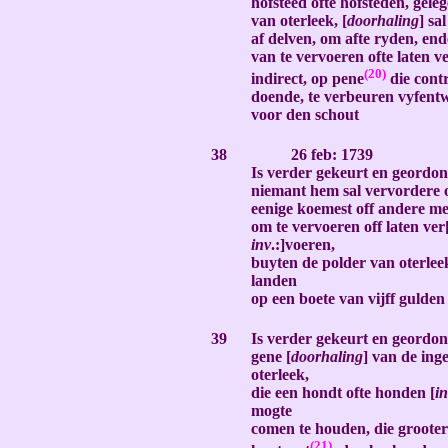
hofsteed ofte hofsteden, gele
van oterleek, [
doorhaling
] sa
af delven, om afte ryden, en
van te vervoeren ofte laten v
(20
)
indirect, op pene
die contr
doende, te verbeuren vyfent
voor den schout
-
38
26 feb: 1739
Is verder gekeurt en geordon
niemant hem sal vervordere o
eenige koemest off andere me
om te vervoeren off laten ver
inv
.:]voeren,
buyten de polder van oterle
landen
op een boete van vijff gulde
-
39
Is verder gekeurt en geordonn
gene [
doorhaling
] van de ing
oterleek,
die een hondt ofte honden [
i
mogte
comen te houden, die groote
(21)