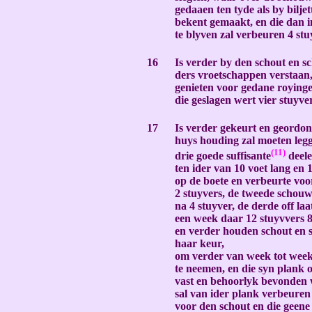
gedaaen ten tyde als by bilje
bekent gemaakt, en die dan 
te blyven zal verbeuren 4 st
-
16
Is verder by den schout en s
ders vroetschappen verstaan, 
genieten voor gedane royinge
die geslagen wert vier stuyve
-
17
Is verder gekeurt en geordon
huys houding zal moeten leg
(11)
drie goede suffisante
deel
ten ider van 10 voet lang en 
op de boete en verbeurte voor
2 stuyvers, de tweede schou
na 4 stuyver, de derde off la
een week daar 12 stuyvvers 
en verder houden schout en 
haar keur,
om verder van week tot week 
te neemen, en die syn plank o
vast en behoorlyk bevonden w
sal van ider plank verbeuren
voor den schout en die geene d