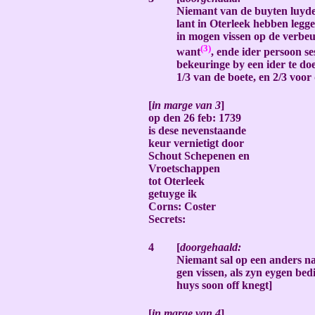
Niemant van de buyten luyde
lant in Oterleek hebben legge
in mogen vissen op de verbeu
(3)
want
, ende ider persoon se
bekeuringe by een ider te do
1/3 van de boete, en 2/3
voor 
-
[
in marge van 3
]
op den 26 feb: 1739
is dese nevenstaande
keur vernietigt door
Schout Schepenen en
Vroetschappen
tot Oterleek
getuyge ik
Corns: Coster
Secrets:
-
4
[
doorgehaald:
Niemant sal op een anders 
gen vissen, als zyn eygen bed
huys soon off knegt]
-
[
in marge van 4
]