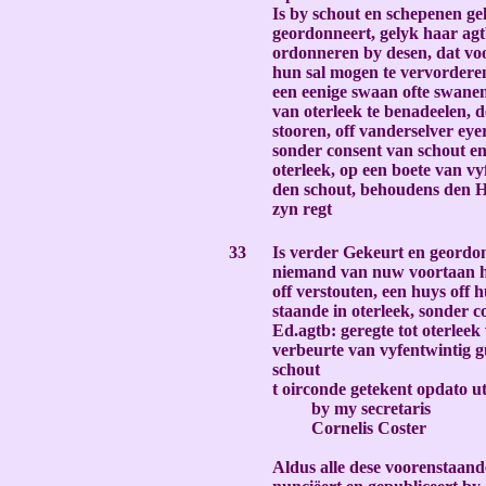
Is by schout en schepenen g
geordonneert, gelyk haar ag
ordonneren by desen, dat v
hun sal mogen te vervordere
een eenige swaan ofte swanen
van oterleek te benadeelen, d
stooren, off vanderselver eye
sonder consent van schout e
oterleek, op een boete van vy
den schout, behoudens den H
zyn regt
-
33
Is verder Gekeurt en geordo
niemand van nuw voortaan h
off verstouten, een huys off 
staande in oterleek, sonder 
Ed.agtb: geregte tot oterleek
verbeurte van vyfentwintig 
schout
t oirconde getekent opdato u
by my secretaris
Cornelis Coster
-
Aldus alle dese voorenstaand