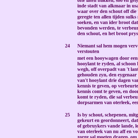
ofte laten bakken, soo en gely
inde stadt van alkmaar in usa
waar over den schout off die
geregte ten allen tijden sulk
soeken, en van ider broot dat
bevonden werden, te verbeur
den schout, en het broot prys
N
24
Niemant sal hem mogen verv
verstouten
met een hooywagen door een
hooylant te ryden, al schoon 
wegh, off overpadt van 't lan
gehouden zyn, den eygenaar 
van't hooylant drie dagen va
kennis te geven, op verbeurte
kennis comt te geven, en doo
komt te ryden, die sal verb
dorpsarmen van oterleek, ee
-
25
Is by schout, schepenen, mit
gekeurt en geordonneert, dat
of gebruykers vande lande, l
van oterleek van nu aff en v
zorge sal moeten dragen, om 