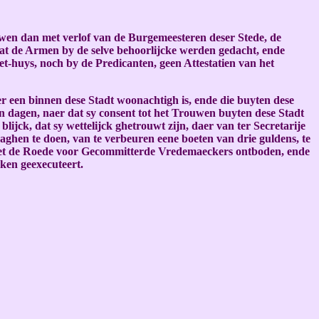
uwen dan met verlof van de Burgemeesteren deser Stede, de
 dat de Armen by de selve behoorlijcke werden gedacht, ende
t-huys, noch by de Predicanten, geen Attestatien van het
 een binnen dese Stadt woonachtigh is, ende die buyten dese
n dagen, naer dat sy consent tot het Trouwen buyten dese Stadt
lijck, dat sy wettelijck ghetrouwt zijn, daer van ter Secretarije
aghen te doen, van te verbeuren eene boeten van drie guldens, te
e met de Roede voor Gecommitterde Vredemaeckers ontboden, ende
ken geexecuteert.