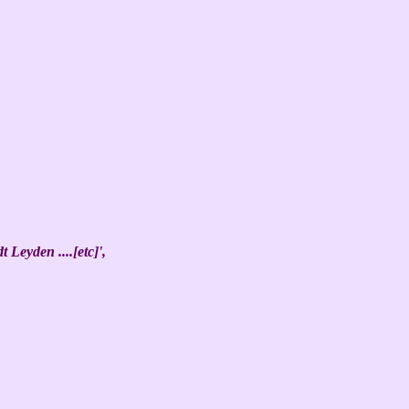
Leyden ....[etc]',