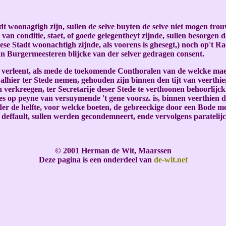
woonagtigh zijn, sullen de selve buyten de selve niet mogen tro
an conditie, staet, of goede gelegentheyt zijnde, sullen besorgen
 Stadt woonachtigh zijnde, als voorens is ghesegt,) noch op't Rae
n Burgermeesteren blijcke van der selver gedragen consent.
 verleent, als mede de toekomende Conthoralen van de welcke maer
hier ter Stede nemen, gehouden zijn binnen den tijt van veerthie
verkreegen, ter Secretarije deser Stede te verthoonen behoorlijck b
s op peyne van versuymende 't gene voorsz. is, binnen veerthien d
eder de helfte, voor welcke boeten, de gebreeckige door een Bod
effault, sullen werden gecondemneert, ende vervolgens paratelijc
© 2001 Herman de Wit, Maarssen
Deze pagina is een onderdeel van
de-wit.net