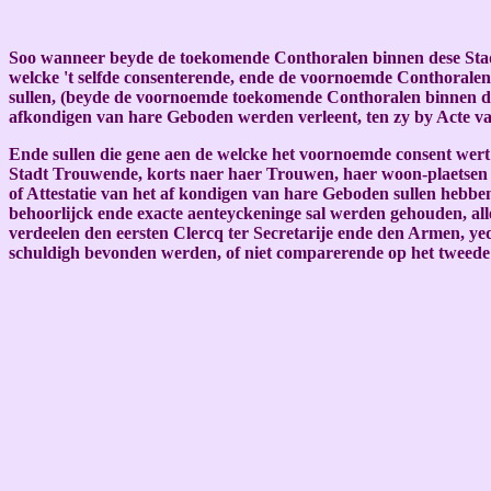
Soo wanneer beyde de toekomende Conthoralen binnen dese Stadt 
welcke 't selfde consenterende, ende de voornoemde Conthoralen v
sullen, (beyde de voornoemde toekomende Conthoralen binnen dese
afkondigen van hare Geboden werden verleent, ten zy by Acte va
Ende sullen die gene aen de welcke het voornoemde consent wert
Stadt Trouwende, korts naer haer Trouwen, haer woon-plaetsen al
of Attestatie van het af kondigen van hare Geboden sullen hebben 
behoorlijck ende exacte aenteyckeninge sal werden gehouden, alle
verdeelen den eersten Clercq ter Secretarije ende den Armen, y
schuldigh bevonden werden, of niet comparerende op het tweede d