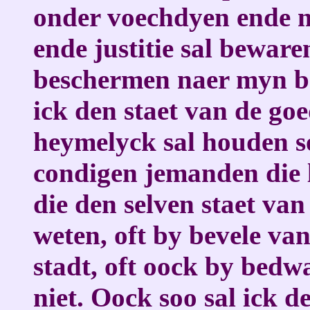
onder voechdyen ende 
ende justitie sal bewar
beschermen naer myn be
ick den staet van de go
heymelyck sal houden s
condigen jemanden die l
die den selven staet va
weten, oft by bevele va
stadt, oft oock by bedw
niet. Oock soo sal ick d