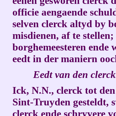
eenen gesworen clerck d
officie aengaende schuld
selven clerck altyd by 
misdienen, af te stelle
borghemeesteren ende w
eedt in der maniern ooc
Eedt van den clerck
Ick, N.N., clerck tot de
Sint-Truyden gesteldt, s
clerck ende schryvere v