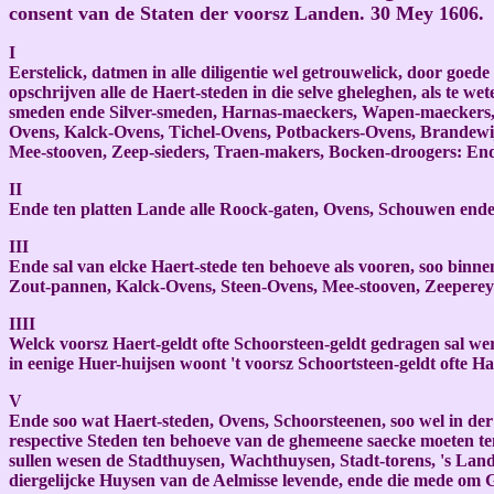
consent van de Staten der voorsz Landen. 30 Mey 1606.
I
Eerstelick, datmen in alle diligentie wel getrouwelick, door goed
opschrijven alle de Haert-steden in die selve gheleghen, als te 
smeden ende Silver-smeden, Harnas-maeckers, Wapen-maeckers, 
Ovens, Kalck-Ovens, Tichel-Ovens, Potbackers-Ovens, Brandewijn 
Mee-stooven, Zeep-sieders, Traen-makers, Bocken-droogers: End
II
Ende ten platten Lande alle Roock-gaten, Ovens, Schouwen ende 
III
Ende sal van elcke Haert-stede ten behoeve als vooren, soo binn
Zout-pannen, Kalck-Ovens, Steen-Ovens, Mee-stooven, Zeeperey
IIII
Welck voorsz Haert-geldt ofte Schoorsteen-geldt gedragen sal we
in eenige Huer-huijsen woont 't voorsz Schoortsteen-geldt ofte Hae
V
Ende soo wat Haert-steden, Ovens, Schoorsteenen, soo wel in der
respective Steden ten behoeve van de ghemeene saecke moeten te
sullen wesen de Stadthuysen, Wachthuysen, Stadt-torens, 's Lan
diergelijcke Huysen van de Aelmisse levende, ende die mede om G