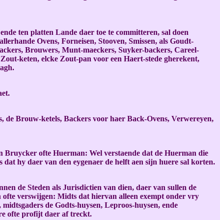
, ende ten platten Lande daer toe te committeren, sal doen
 allerhande Ovens, Forneisen, Stooven, Smissen, als Goudt-
ackers, Brouwers, Munt-maeckers, Suyker-backers, Careel-
 Zout-keten, elcke Zout-pan voor een Haert-stede gherekent,
magh.
et.
ers, de Brouw-ketels, Backers voor haer Back-Ovens, Verwereyen,
n den Bruycker ofte Huerman: Wel verstaende dat de Huerman die
s dat hy daer van den eygenaer de helft aen sijn huere sal korten.
nen de Steden als Jurisdictien van dien, daer van sullen de
ofte verswijgen: Midts dat hiervan alleen exempt onder vry
n, midtsgaders de Godts-huysen, Leproos-huysen, ende
ofte profijt daer af treckt.