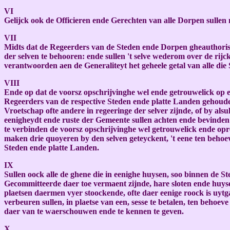
VI
Gelijck ook de Officieren ende Gerechten van alle Dorpen sulle
VII
Midts dat de Regeerders van de Steden ende Dorpen gheauthorisee
der selven te behooren: ende sullen 't selve wederom over de ri
verantwoorden aen de Generaliteyt het geheele getal van alle die
VIII
Ende op dat de voorsz opschrijvinghe wel ende getrouwelick op e
Regeerders van de respective Steden ende platte Landen gehouden 
Vroetschap ofte andere in regeeringe der selver zijnde, of by al
eenigheydt ende ruste der Gemeente sullen achten ende bevinden 
te verbinden de voorsz opschrijvinghe wel getrouwelick ende opre
maken drie quoyeren by den selven geteyckent, 't eene ten behoev
Steden ende platte Landen.
IX
Sullen oock alle de ghene die in eenighe huysen, soo binnen de S
Gecommitteerde daer toe vermaent zijnde, hare sloten ende huyse
plaetsen daermen vyer stoockende, ofte daer eenige roock is uytg
verbeuren sullen, in plaetse van een, sesse te betalen, ten beho
daer van te waerschouwen ende te kennen te geven.
X