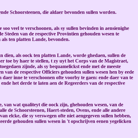
ende Schoorsteenen, die aldaer bevonden sullen worden.
oo veel te verschoonen, als sy sullen bevinden in aensienighe
de Steden van de respective Provintien gehouden wesen te
n als ten platten Lande, bevonden.
 dien, als oock ten platten Lande, worde ghedaen, sullen de
toe by haer te stellen, t zy uyt het Corps van de Magistraet,
 toegedaen zijnde, als sy bequamelickst ende met de meeste
n van de respective Officiers gehouden sullen wesen hen by eede
n daer inne te verschoonen ofte voorby te gaen: ende daer van te
 ende het derde te laten aen de Regeerders van de respective
e, van wat qualiteyt die oock zijn, ghehouden wesen, van de
alle de Schoorsteenen, Haert-steden, Ovens, ende alle andere
van elcke, die sy verswegen ofte niet aengegeven sullen hebben,
teerde gehouden sullen wesen in 't opschrijven eenen yegelicken