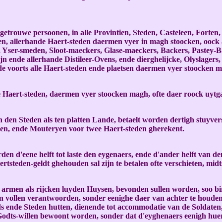
e getrouwe persoonen, in alle Provintien, Steden, Casteleen, Forten
weten, allerhande Haert-steden daermen vyer in magh stoocken, oock
Yser-smeden, Sloot-maeckers, Glase-maeckers, Backers, Pastey-B
ende allerhande Distileer-Ovens, ende dierghelijcke, Olyslagers,
e voorts alle Haert-steden ende plaetsen daermen vyer stoocken 
Haert-steden, daermen vyer stoocken magh, ofte daer roock uytga
en den Steden als ten platten Lande, betaelt worden dertigh stuyv
en, ende Mouteryen voor twee Haert-steden gherekent.
rden d'eene helft tot laste den eygenaers, ende d'ander helft va
rtsteden-geldt ghehouden sal zijn te betalen ofte verschieten, midt
 armen als rijcken luyden Huysen, bevonden sullen worden, soo bin
n vollen verantwoorden, sonder eenighe daer van achter te houden 
ds ende Steden hutten, dienende tot accommodatie van de Soldate
odts-willen bewoont worden, sonder dat d'eyghenaers eenigh huere 