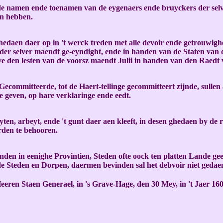
e namen ende toenamen van de eygenaers ende bruyckers der selve
en hebben.
daen daer op in 't werck treden met alle devoir ende getrouwighey
 der selver maendt ge-eyndight, ende in handen van de Staten van 
ve den lesten van de voorsz maendt Julii in handen van den Raedt
Gecommitteerde, tot de Haert-tellinge gecommitteert zijnde, sulle
 geven, op hare verklaringe ende eedt.
n, arbeyt, ende 't gunt daer aen kleeft, in desen ghedaen by de r
rden te behooren.
den in eenighe Provintien, Steden ofte oock ten platten Lande gee
de Steden en Dorpen, daermen bevinden sal het debvoir niet gedaen
Heeren Staen Generael, in 's Grave-Hage, den 30 Mey, in 't Jaer 