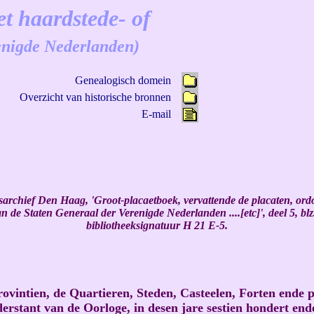
t haardstede- of
enigde Nederlanden)
Genealogisch domein
Overzicht van historische bronnen
E-mail
archief Den Haag, 'Groot-placaetboek, vervattende de placaten, or
an de Staten Generaal der Verenigde Nederlanden ....[etc]', deel 5, blz
bibliotheeksignatuur H 21 E-5.
vintien, de Quartieren, Steden, Casteelen, Forten ende 
derstant van de Oorloge, in desen jare sestien hondert end