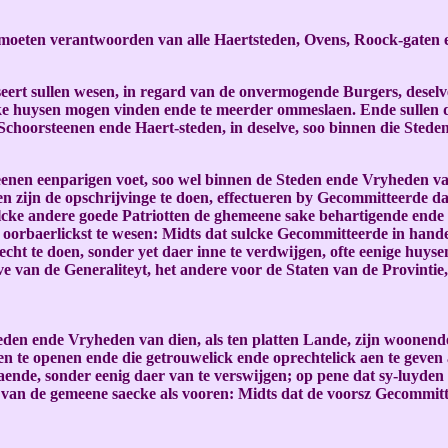
n moeten verantwoorden van alle Haertsteden, Ovens, Roock-gaten 
rt sullen wesen, in regard van de onvermogende Burgers, deselve s
jcke huysen mogen vinden ende te meerder ommeslaen. Ende sullen 
 Schoorsteenen ende Haert-steden, in deselve, soo binnen die Stede
enen eenparigen voet, soo wel binnen de Steden ende Vryheden van
zijn de opschrijvinge te doen, effectueren by Gecommitteerde daer 
sulcke andere goede Patriotten de ghemeene sake behartigende ende
oorbaerlickst te wesen: Midts dat sulcke Gecommitteerde in hande
cht te doen, sonder yet daer inne te verdwijgen, ofte eenige huyse
e van de Generaliteyt, het andere voor de Staten van de Provintie,
teden ende Vryheden van dien, als ten platten Lande, zijn woonend
n te openen ende die getrouwelick ende oprechtelick aen te geven 
aende, sonder eenig daer van te verswijgen; op pene dat sy-luyden 
eve van de gemeene saecke als vooren: Midts dat de voorsz Gecommit