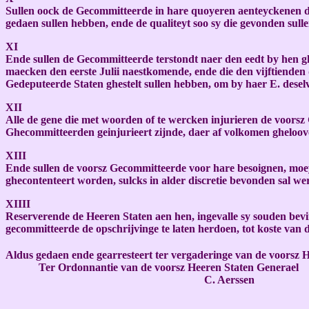
Sullen oock de Gecommitteerde in hare quoyeren aenteyckenen d
gedaen sullen hebben, ende de qualiteyt soo sy die gevonden sull
XI
Ende sullen de Gecommitteerde terstondt naer den eedt by hen ghe
maecken den eerste Julii naestkomende, ende die den vijftienden
Gedeputeerde Staten ghestelt sullen hebben, om by haer E. desel
XII
Alle de gene die met woorden of te wercken injurieren de voorsz 
Ghecommitteerden geinjurieert zijnde, daer af volkomen gheloove
XIII
Ende sullen de voorsz Gecommitteerde voor hare besoignen, moeyte
ghecontenteert worden, sulcks in alder discretie bevonden sal we
XIIII
Reserverende de Heeren Staten aen hen, ingevalle sy souden bevin
gecommitteerde de opschrijvinge te laten herdoen, tot koste van 
Aldus gedaen ende gearresteert ter vergaderinge van de voorsz 
Ter Ordonnantie van de voorsz Heeren Staten Generael
C. Aerssen