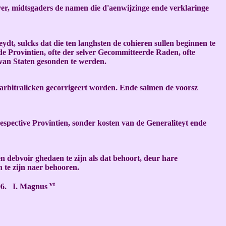
r, midtsgaders de namen die d'aenwijzinge ende verklaringe
dt, sulcks dat die ten langhsten de cohieren sullen beginnen te
de Provintien, ofte der selver Gecommitteerde Raden, ofte
 van Staten gesonden te werden.
n arbitralicken gecorrigeert worden. Ende salmen de voorsz
espective Provintien, sonder kosten van de Generaliteyt ende
n debvoir ghedaen te zijn als dat behoort, deur hare
 te zijn naer behooren.
vt
1606. I. Magnus