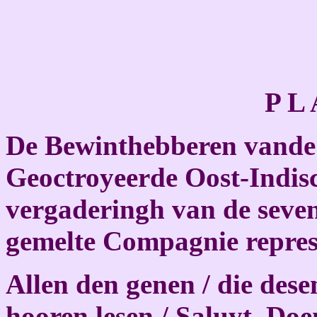
P L 
De Bewinthebberen vande
Geoctroyeerde Oost-Indis
vergaderingh van de seve
gemelte Compagnie repres
Allen den genen / die dese
hooren lesen / Saluyt. Doe