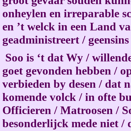
groot gevaar souden kunn
onheylen en irreparable s
en ’t welck in een Land va
geadministreert / geensin
Soo is ‘t dat Wy / willend
goet gevonden hebben / op
verbieden by desen / dat 
komende volck / in ofte buy
Officieren / Matroosen / S
besonderlijck mede niet /