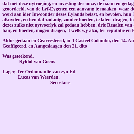
dat met deze uytroejing, en investing der onze, de naam en gedagt
geoordeeld, van de Lyf-Eygenen een aanvang te maaken, waar doo
werd aan ider Inwoonder dezes Eylands belast, en bevolen, hun S
afsnyden, en hen dat zodanig, zonder hoeden, te laten dragen, t
dezes zulks niet uytvoerlyk zal gedaan hebben, drie Reaalen van 
hair, en hoeden, mogen dragen, 't welk wy alzo, ter reputatie e
Aldus gedaan en Gearresteerd, in 't Casteel Colombo, den 14. Au
Geaffigeerd, en Aangeslaagen den 21. dito
Was geteekend,
Ryklof van Goens
Lager, Ter Ordonnantie van zyn Ed.
Lucas van Weerden,
Secretaris