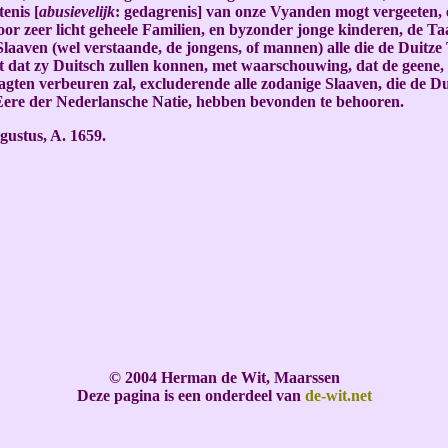
enis [
abusievelijk
: gedagrenis] van onze Vyanden mogt vergeeten, e
r zeer licht geheele Familien, en byzonder jonge kinderen, de Ta
laaven (wel verstaande, de jongens, of mannen) alle die de Duitze
ot dat zy Duitsch zullen konnen, met waarschouwing, dat de geene,
agten verbeuren zal, excluderende alle zodanige Slaaven, die de Du
n Eere der Nederlansche Natie, hebben bevonden te behooren.
gustus, A. 1659.
© 2004 Herman de Wit, Maarssen
Deze pagina is een onderdeel van
de-wit.net