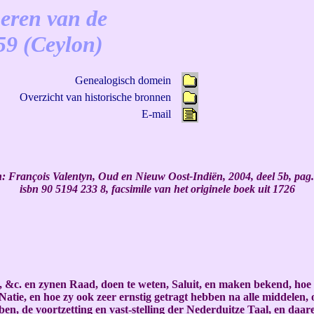
oeren van de
59 (Ceylon)
Genealogisch domein
Overzicht van historische bronnen
E-mail
: François Valentyn, Oud en Nieuw Oost-Indiën, 2004, deel 5b, pag.
isbn 90 5194 233 8, facsimile van het originele boek uit 1726
c. en zynen Raad, doen te weten, Saluit, en maken bekend, hoe dat
tie, en hoe zy ook zeer ernstig getragt hebben na alle middelen, o
, de voortzetting en vast-stelling der Nederduitze Taal, en daare