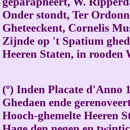
geparapheert, W. Ripperd
Onder stondt, Ter Ordonna
Gheteeckent, Cornelis Mu
Zijnde op 't Spatium ghed
Heeren Staten, in rooden 
(º) Inden Placate d'Anno 
Ghedaen ende gerenoveert
Hooch-ghemelte Heeren St
Hage den negen en twintic