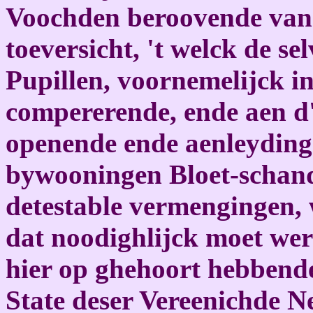
Voochden beroovende van 
toeversicht, 't welck de se
Pupillen, voornemelijck i
compererende, ende aen d
openende ende aenleydinge
bywooningen Bloet-schand
detestable vermengingen, 
dat noodighlijck moet we
hier op ghehoort hebbend
State deser Vereenichde N