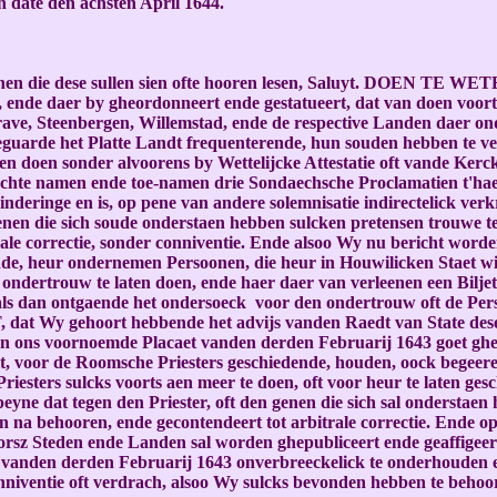
n date den achsten April 1644.
en die dese sullen sien ofte hooren lesen, Saluyt. DOEN TE WETE
, ende daer by gheordonneert ende gestatueert, dat van doen voor
ve, Steenbergen, Willemstad, ende de respective Landen daer ond
eguarde het Platte Landt frequenterende, hun souden hebben te ve
ten doen sonder alvoorens by Wettelijcke Attestatie oft vande Kerc
echte namen ende toe-namen drie Sondaechsche Proclamatien t'ha
nderinge en is, op pene van andere solemnisatie indirectelick ver
enen die sich soude onderstaen hebben sulcken pretensen trouwe te
ale correctie, sonder conniventie. Ende alsoo Wy nu bericht worde
e, heur ondernemen Persoonen, die heur in Houwilicken Staet will
 ondertrouw te laten doen, ende haer daer van verleenen een Bilj
ls dan ontgaende het ondersoeck voor den ondertrouw oft de Pers
, dat Wy gehoort hebbende het advijs vanden Raedt van State des
en ons voornoemde Placaet vanden derden Februarij 1643 goet ghevo
lt, voor de Roomsche Priesters geschiedende, houden, oock begee
esters sulcks voorts aen meer te doen, oft voor heur te laten gesch
 peyne dat tegen den Priester, oft den genen die sich sal ondersta
n na behooren, ende gecontendeert tot arbitrale correctie. Ende o
sz Steden ende Landen sal worden ghepubliceert ende geaffigeert. 
et vanden derden Februarij 1643 onverbreeckelick te onderhoude
onniventie oft verdrach, alsoo Wy sulcks bevonden hebben te behoo