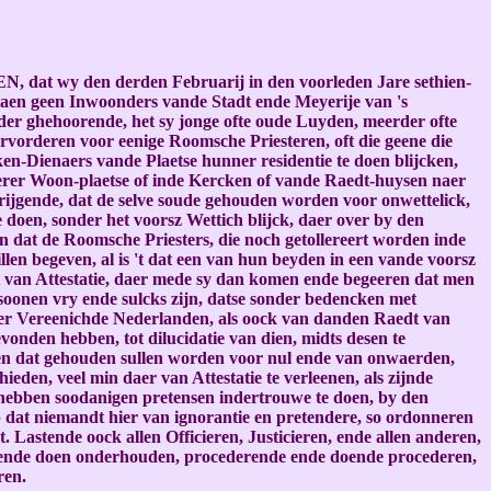
N, dat wy den derden Februarij in den voorleden Jare sethien-
taen geen Inwoonders vande Stadt ende Meyerije van 's
er ghehoorende, het sy jonge ofte oude Luyden, meerder ofte
rvorderen voor eenige Roomsche Priesteren, oft die geene die
ken-Dienaers vande Plaetse hunner residentie te doen blijcken,
erer Woon-plaetse of inde Kercken of vande Raedt-huysen naer
krijgende, dat de selve soude gehouden worden voor onwettelick,
 doen, sonder het voorsz Wettich blijck, daer over by den
n dat de Roomsche Priesters, die noch getollereert worden inde
en begeven, al is 't dat een van hun beyden in een vande voorsz
et van Attestatie, daer mede sy dan komen ende begeeren dat men
oonen vry ende sulcks zijn, datse sonder bedencken met
er Vereenichde Nederlanden, als oock van danden Raedt van
nden hebben, tot dilucidatie van dien, midts desen te
ren dat gehouden sullen worden voor nul ende van onwaerden,
ieden, veel min daer van Attestatie te verleenen, als zijnde
en hebben soodanigen pretensen indertrouwe te doen, by den
p dat niemandt hier van ignorantie en pretendere, so ordonneren
Lastende oock allen Officieren, Justicieren, ende allen anderen,
n ende doen onderhouden, procederende ende doende procederen,
ren.