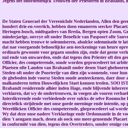
Jegens het onordentelijck Trouwen der Priesteren in Brabandt, i
De Staten Generael der Vereenichde Nederlanden, Allen den geen
hondert drie-en-veertich, hebben doen emaneren seecker Placaet
Hertogen-bosch, midtsgaders van Breda, Bergen opten Zoom, Gra
minderjarige, onvrye oft onder Beneficie van Paspoort ofte Sauv
macht hebben trouwe te solemniseren, alsulcke solemnisatie te la
dat nae voorgaende behoorlijcke aen-teeckeninge van heure opr
ordinaris gewoonte voor gegaen souden zijn, ende dat geene verhi
nul ende van onwaerden, ende dat tegens den Priester oft den ge
Officier, des competerende, soude worden geprocedeert tot arbitr
Plaetsen ofte Landen van Brabandt onder desen Staet ghehoorend
Steden oft onder de Poorterije van dien zijn woonende, voor hun
de gheboden inde voorsz Steden soude aenteeckenen, daer door a
malkanderen totten Houwelijcken Staet konnen treden. SOO IST
Brabandt residerende alhier inden Hage, ende blijvende inherer
verklaren, dat wy de ondertrouwen, in voegen als vooren verhae
Interdicerende ende verbiedende over sulcks de selve Roomsche Pri
directelick strijdende met onse goede meeninge ende intentie, op
Wereltlicken Officier des competerende, gheprocedeert sal worde
Wy dat deze onse nadere Verklaringe ende Ordonnantie in de voor
dien 't aengaen mach, desen als oock ons meer-genoemde Placa
in conformité van dien, tegens den Overtreders, sonder eenige c