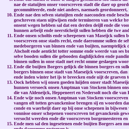
nae de statuijten onser voorscreven stadt die daer op geor
gecommitteerde, ende niet anders, naemaels geordonneert
Ende nae den selven statuijten ende naeconden ende bescheij
geschreven staen uijtwijsen ende termineren van welcke bre
onsent wegen hebben sal dat een derden deijll ende die vo
hunnen arbeijt ende neersticheijt sullen hebben die twe and
Ende onsen scholtis ende scheepenen van Maseijck sullen b
voorscreven onse stadts recht, ende daeromme sullen de se
medeborgeren van binnen ende van buijten, naemptelijck d
Alscholt ende aenticht totter somme ende weerde van ses b
selve booden sullen die gebooden daghlijckden ende pandin
binnen sullen in onse stadt met recht omme geslaegen woor
Ende die buijten Borgers gelijck die binnen borgers en sul
borgers binnen onse stadt van Maeseijck voorscreven, dan s
ende inden winter het ijs te breecken ende uijt de graeven t
Oock hebben wij onsen goeden luijden onser stadt Maeseijck 
hunnen versoeck onsen Amptman van Stockem binnen onse st
die van Aldeneijck, Heppeneert en Nedersolt noch die van 
Ende wije noch onsen Amptman van Stockem voorscreven of
vangen oft totten gevanckenisse brengen sij en woorden da
conde en waerheijt daer op bij onse schepenen in bijwesen 
vonnisse onser schepenen voorscreven tot gevanckenis gewes
versocht weerden ende die voorscreven borgemeesteren en su
Ende men sal den ingesetenen ende buijten Borgers aen moge
ende daeromme gestorven is.