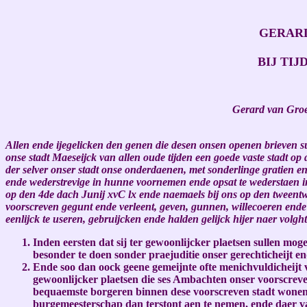
GERAR
BIJ TI
Gerard van Groes
Allen ende ijegelicken den genen die desen onsen openen brieven sul
onse stadt Maeseijck van allen oude tijden een goede vaste stadt 
der selver onser stadt onse onderdaenen, met sonderlinge gratien en
ende wederstrevige in hunne voornemen ende opsat te wederstaen i
op den 4de dach Junij xvC lx ende naemaels bij ons op den tweentw
voorscreven gegunt ende verleent, geven, gunnen, willecoeren ende
eenlijck te useren, gebruijcken ende halden gelijck hijer naer volght
Inden eersten dat sij ter gewoonlijcker plaetsen sullen 
besonder te doen sonder praejuditie onser gerechticheijt end
Ende soo dan oock geene gemeijnte ofte menichvuldicheijt va
gewoonlijcker plaetsen die ses Ambachten onser voorscreve
bequaemste borgeren binnen dese voorscreven stadt wonende
burgemeesterschap dan terstont aen te nemen, ende daer van