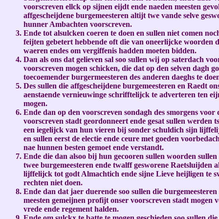
voorscreven ellck op sijnen eijdt ende naeden meesten ge
affgescheijdene burgemeesteren altijt twe vande selve ges
hunner Ambachten voorscreven.
Ende tot alsulcken coeren te doen en sullen niet comen noch
feijten gebetert hebbende oft die van oneerlijcke woorden
waeren endes om vergiffenis hadden moeten bidden.
Dan als ons dat gelieven sal soo sullen wij op saterdach 
voorscreven mogen schicken, die dat op den selven dagh goet
toecoemender burgermeesteren des anderen daeghs te doen t
Des sullen die affgescheijdene burgemeesteren en Raedt on
aenstaende vernieuwinge schrifftelijck te adverteren ten e
mogen.
Ende dan op den voorscreven sondagh des smorgens voor de
voorscreven stadt geordonneert ende gesat sullen werden t
een iegelijck van hun vieren bij sonder schuldich sijn lijffel
en sullen eerst de electie ende ceure met goeden voorbed
nae hunnen besten gemoet ende verstandt.
Ende die dan alsoo bij hun gecooren sullen woorden sullen 
twee burgemeesteren ende twalff gesworene Raetsluijden als
lijffelijck tot godt Almachtich ende sijne Lieve heijligen te
rechten niet doen.
Ende dan dat jaer duerende soo sullen die burgemeesteren 
meesten gemeijnen profijt onser voorscreven stadt mogen v
vrede ende regement halden.
Ende om sulckx te batte te mogen geschieden soo sullen d