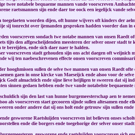
volge twee notabele bequaeme mannen vande voorscreven Ambachten
worene raetsmannen sijn ende daer toe oock een iegelijck vande s
 toegelaeten woorden dijen, oft hunne wijvers oft kinders der aelm
 dije sij tonrecht over ijemanden gesproken hadden voorder dan 
voorden voorscreven sondach twe notabe mannen van onsen Raedt of
s tijts den affgescheijdenden meesteren der selver onser stadt te k
e bereijden, ende sich daer naer te halden.
ser voorscreven stadt gehouden sijn ons acht daegen oft weijnich
ijnde wij ten naebeschrevenen effecte onsen voorscreven commissari
r hooghmissen sullen de selve twe mannen van onsen Raedt ofte c
saemen gaen in onse kircke van Maeseijck ende alsoo voor de selv
ijck Godt almachtich ende sijne lieve heijligen te sweeren dat sij in
achten sinnen gedaen hebben ende twe vande notabelste bequaems
schuldich sijn den last van hunne burgemeesterschap aen te nemen 
oo als voorscreven staet gecooren sijnde sullen altesamen ende el
 sweeren onder andere dat sij ons holt ende getrouw sijn sullen ende
ende gesworene Raetsluijden voorscreven int believen onses scholt
oorstellen ende die borgers ende toegehorige der selver onser sta
ie burgemeesteren, gesworene ende raetsluijden voorscreven sich 