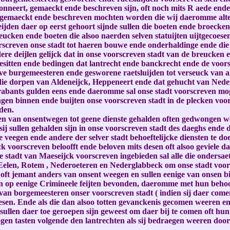
donneert, gemaeckt ende beschreven sijn, oft noch mits R aede ende
, gemaeckt ende beschreven mochten worden die wij daeromme al
den daer op eerst gehoort sijnde sullen die boeten ende broecken d
ucken ende boeten die alsoo naerden selven statuijten uijtgecoese
orscreven onse stadt tot haeren bouwe ende onderhaldinge ende di
ere deijlen gelijck dat in onse voorscreven stadt van de breucken 
esitten ende bedingen dat lantrecht ende banckrecht ende de voo
lve burgemeesteren ende gesworene raetsluijden tot verseuck van 
ie dorpen van Aldeneijck, Heppeneert ende dat gehucht van Neders
rabants gulden eens ende daeromme sal onse stadt voorscreven mo
gen binnen ende buijten onse voorscreven stadt in de plecken voor
den.
len van onsentwegen tot geene dienste gehalden often gedwongen wo
ij sullen gehalden sijn in onse voorscreven stadt des daeghs ende 
e veegen ende andere der selver stadt behoeftelijcke diensten te do
voorscreven beloofft ende beloven mits desen oft alsoo geviele dat
adt van Maeseijck voorscreven ingebieden sal alle die ondersaet
Eelen, Rotem , Nederoeteren en Nederglabbeck om onse stadt voors
t jemant anders van onsent weegen en sullen eenige van onsen bi
n op eenige Crimineele feijten bevonden, daeromme met hun behoor
van borgemeesteren onser voorscreven stadt ( indien sij daer come
en. Ende als die dan alsoo totten gevanckenis gecomen weeren en s
llen daer toe geroepen sijn geweest om daer bij te comen oft hun 
n tasten volgende den lantrechten als sij bedraegen weeren door j