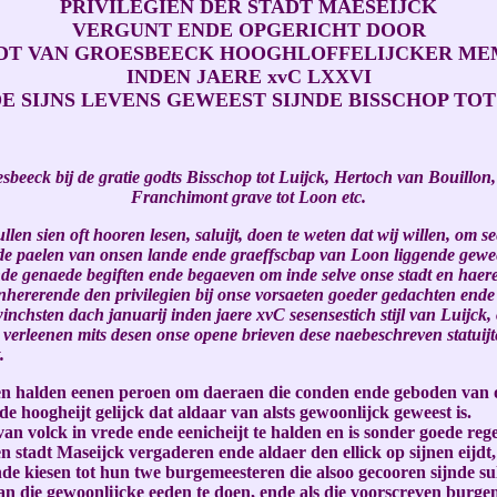
PRIVILEGIEN DER STADT MAESEIJCK
VERGUNT ENDE OPGERICHT DOOR
DT VAN GROESBEECK HOOGHLOFFELIJCKER ME
INDEN JAERE xvC LXXVI
JDE SIJNS LEVENS GEWEEST SIJNDE BISSCHOP TOT
beeck bij de gratie godts Bisschop tot Luijck, Hertoch van Bouillo
Franchimont grave tot Loon etc.
len sien oft hooren lesen, saluijt, doen te weten dat wij willen, om
op de paelen van onsen lande ende graeffscbap van Loon liggende gewe
de genaede begiften ende begaeven om inde selve onse stadt en haere v
nhererende den privilegien bij onse vorsaeten goeder gedachten ende
inchsten dach januarij inden jaere xvC sesensestich stijl van Luijck
 verleenen mits desen onse opene brieven dese naebeschreven statuij
.
mogen halden eenen peroen om daeraen die conden ende geboden van
e hoogheijt gelijck dat aldaar van alsts gewoonlijck geweest is.
n volck in vrede ende eenicheijt te halden en is sonder goede rege
n stadt Maseijck vergaderen ende aldaer den ellick op sijnen eijd
 kiesen tot hun twe burgemeesteren die alsoo gecooren sijnde sull
 die gewoonlijcke eeden te doen, ende als die voorscreven burgeme