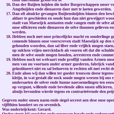
Dan der Buijten luijden die inder Borgerschappen onser vo
Amptluijden ende dienaeren daer met te laeten gewerden.
Dan oft alsulcke gevangen Buijtensluijden binnen den bewi
aldaer te geschieden en soude hun dan niet geweijgert woor
stadt van Maeseijck aentasten ende vangen ende de selve al
onse officieren ende dienaeren de selve thunnen gelieven e
werden.
Hebben noch met onse princelijcke macht en sonderlinge gra
comende binnen onse voorscreven stadt Maeseijck op den m
gehouden woorden, dan sal liber ende vrijlick mogen staen
op sulcken vrijen mercktdach als vooren oft dat die schul
men de selve soude mogen houden, arresteren ende commere
Hebben noch tot welvaart ende proffijt vanden Armen onser
men van nu voortaen onder armer guederen, fabrijck vande
geïnstitueert niet en sal behoeven te rechten oft met recht 
Ende alsoo wij dan willen ter goeder trouwen deese tegenwoor
kleijn, in wat gestalt die oock soude mogen weesen bij on
ondersaeten de selver ende hunne naecoemelingen ten eeuwi
op vergunt, willende ende bevelende allen onsen officieren,
abuijs bevonden wierde tegens en contrarieërende den peijs
Gegeven onder onsen naem ende siegel secreet aen dese onse open
vijffthien hondert ses en seventich.
Was onderteijckent: Gerard.
Onder stont: bij specialen ende expressen bevele ende ordonnant