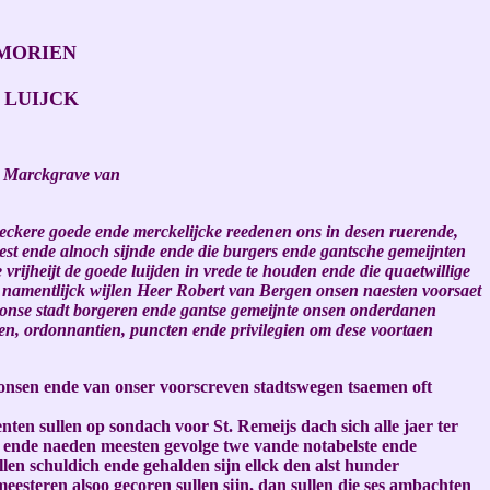
MORIEN
 LUIJCK
n, Marckgrave van
 seeckere goede ende merckelijcke reedenen ons in desen ruerende,
est ende alnoch sijnde ende die burgers ende gantsche gemeijnten
rijheijt de goede luijden in vrede te houden ende die quaetwillige
 namentlijck wijlen Heer Robert van Bergen onsen naesten voorsaet
, onse stadt borgeren ende gantse gemeijnte onsen onderdanen
ten, ordonnantien, puncten ende privilegien om dese voortaen
 onsen ende van onser voorscreven stadtswegen tsaemen oft
nten sullen op sondach voor St. Remeijs dach sich alle jaer ter
t, ende naeden meesten gevolge twe vande notabelste ende
en schuldich ende gehalden sijn ellck den alst hunder
esteren alsoo gecoren sullen sijn, dan sullen die ses ambachten