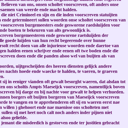
 Believen van ons, onsen scholtet voorscreven, oft anders onse
tesaemen van weerde ende macht halden.
ie niet Crimineel en sijn en die inden voorscreven statuijten
n ende getermineert sullen woorden onse scholtet voorscreven van
e voorscreven burgemeesters ende gesworene raedsluijden voor
ende boeten te bekeuren van alts gewoonlijck is.
rscreven borgemeesteren ende gesworene raetsluijden der
alle goede luijden van hun recht begeerende over hunne
olt recht doen van alle injurieuse woorden ende daertoe van
gen halden eenen schrijver ende eenen oft twe boden ende die
screven doen ende die panden alsoo wel van buijten als van
orden, uijtgescheijden des heeren diensten gelijck andere
des nachts hoede ende waecke te halden, te vaeren, te graeven
en.
 sij in eeniger vianden oft gewalt besorght waeren, dat alsdan tot
en ons scholtis Ampts Maeseijck voorscreven, namentlijck boven
creven bij daege en bij nachte voor gewalt te helpen verhueden.
nnen borgers oft buijten borgeren van Maeseijck voorscreven
de te vangen en te apprehenderen oft sij en waeren eerst nae
n willen ) ghehoort ende nae maenisse ons scholteten met
ullen sij met heet noch calt noch anders inder pijnen niet
alsoo geliefde.
emant die misdeedich is gestorven ende ter justitien gebracht