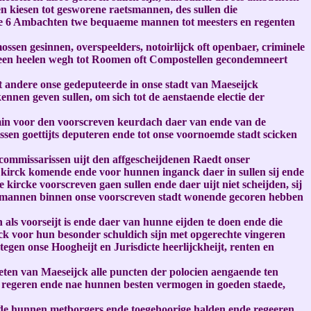
 kiesen tot gesworene raetsmannen, des sullen die
elve 6 Ambachten twe bequaeme mannen tot meesters en regenten
ossen gesinnen, overspeelders, notoirlijck oft openbaer, criminele
in een heelen wegh tot Roomen oft Compostellen gecondemneert
t andere onse gedeputeerde in onse stadt van Maeseijck
ennen geven sullen, om sich tot de aenstaende electie der
 min voor den voorscreven keurdach daer van ende van de
ssen goettijts deputeren ende tot onse voornoemde stadt scicken
ommissarissen uijt den affgescheijdenen Raedt onser
e kirck komende ende voor hunnen inganck daer in sullen sij ende
de kircke voorscreven gaen sullen ende daer uijt niet scheijden, sij
te mannen binnen onse voorscreven stadt wonende gecoren hebben
als voorseijt is ende daer van hunne eijden te doen ende die
lck voor hun besonder schuldich sijn met opgerechte vingeren
 tegen onse Hoogheijt en Jurisdicte heerlijckheijt, renten en
eten van Maeseijck alle puncten der polocien aengaende ten
dt regeren ende nae hunnen besten vermogen in goeden staede,
ende hunnen metborgers ende toegehoorige halden ende regeeren