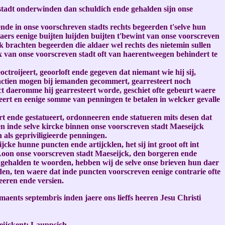
 stadt onderwinden dan schuldich ende gehalden sijn onse
de in onse voorschreven stadts rechts begeerden t'selve hun
ers eenige buijten luijden buijten t'bewint van onse voorscreven
k brachten begeerden die aldaer wel rechts des nietemin sullen
x van onse voorscreven stadt oft van haerentweegen behindert te
troijeert, geoorloft ende gegeven dat niemant wie hij sij,
actien mogen bij iemanden gecommert, gearresteert noch
t daeromme hij gearresteert worde, geschiet ofte gebeurt waere
eert en eenige somme van penningen te betalen in welcker gevalle
t ende gestatueert, ordonneeren ende statueren mits desen dat
 inde selve kircke binnen onse voorscreven stadt Maeseijck
n als gepriviligieerde penningen.
cke hunne puncten ende artijcklen, het sij int groot oft int
Loon onse voorscreven stadt Maeseijck, den borgeren ende
 gehalden te woorden, hebben wij de selve onse brieven hun daer
den, ten waere dat inde puncten voorscreven eenige contrarie ofte
eeren ende versien.
aents septembris inden jaere ons lieffs heeren Jesu Christi
eijckent: Lauppsich.