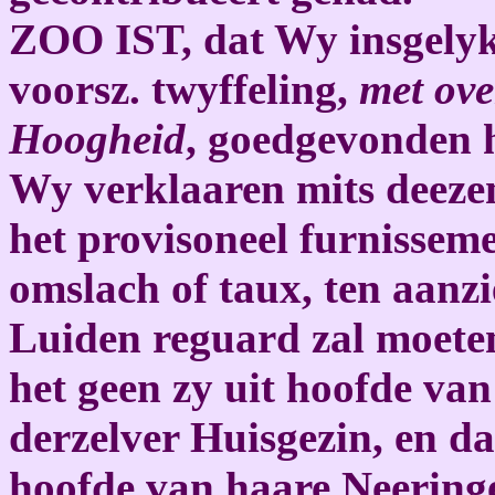
ZOO IST, dat Wy insgelyk
voorsz. twyffeling,
met ove
Hoogheid
, goedgevonden h
Wy verklaaren mits deezen
het provisoneel furnissem
omslach of taux, ten aanz
Luiden reguard zal moete
het geen zy uit hoofde van
derzelver Huisgezin, en d
hoofde van haare Neeringe