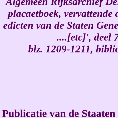
Algemeen Rijksarchief Den
placaetboek, vervattende
edicten van de Staten Gen
....[etc]', dee
blz. 1209-1211, bibl
Publicatie van de Staate