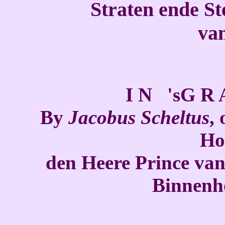
Straten ende S
va
I N 'sG R 
B
y
Jacobus Scheltus
,
Ho
den Heere Prince va
Binnenh