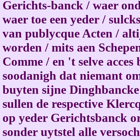
Gerichts-banck / waer ond
waer toe een yeder / sulck
van publycque Acten / alt
worden / mits aen Schepen
Comme / en 't selve acces b
soodanigh dat niemant om 
buyten sijne Dinghbancke 
sullen de respective Klerc
op yeder Gerichtsbanck or
sonder uytstel alle versoc