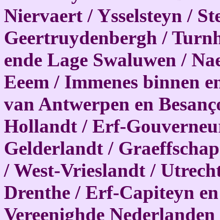
Niervaert / Ysselsteyn / S
Geertruydenbergh / Turnh
ende Lage Swaluwen / Nael
Eeem / Immenes binnen en
van Antwerpen en Besanço
Hollandt / Erf-Gouverneu
Gelderlandt / Graeffschap
/ West-Vrieslandt / Utrech
Drenthe / Erf-Capiteyn e
Vereenighde Nederlanden /