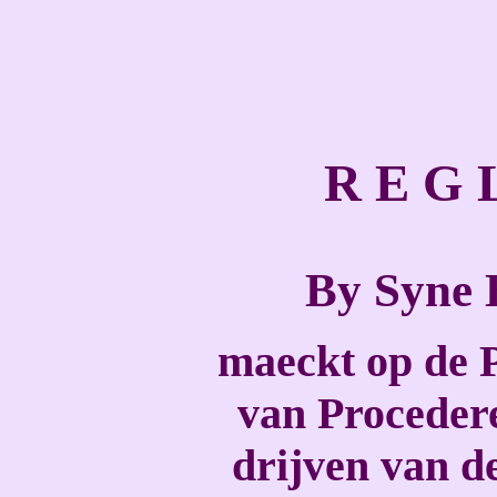
R E G 
By Syne 
maeckt op de P
van Procedere
drijven van d