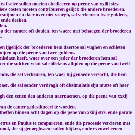
t'selve sullen moeten obedieeren op peene van xxiiij strs.
 andere costen moeten contribueren gelijck die andere broederen.
versuijmen en daer over niet vroegh, sal verbeuren twee guldens,
 ende deeken.
den.
op der camere oft doulen, ten waere met behaegen der broederen
.
een ijgelijck der broederen hem daertoe sal vughen en schieten
quijten op die peene van twee guldens.
 misdaen heeft, waer over een jeder der broederen hem sal
die sulcken vrint sal stillekens aflijden op die peene van twelf
ende, die sal verbeuren, ten waer hij genaede versocht, die hem
, die sal sonder verdragh oft dissimulatie sijn mutse oft haer
nogh den eenen den anderen naernaemen, op die peene van xxxij
van de camer gedestitueert te worden.
heffen binnen acht dagen op die pene van xxiiij strs. ende parate
etrus en Paulus te compareren, ende die processie vercieren met
oot, die sij genoeghsaem sullen blijken, ende evenwel eenen