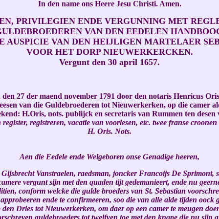
In den name ons Heere Jesu Christi. Amen.
EN, PRIVILEGIEN ENDE VERGUNNING MET REG
GULDEBROEDEREN VAN DEN EEDELEN HANDBO
E AUSPICIE VAN DEN HEIJLIGEN MARTELAER SE
VOOR HET DORP NIEUWERKERCKEN.
Vergunt den 30 april 1657.
den 27 der maend november 1791 door den notaris Henricus Oris
eesen van die Guldebroederen tot Nieuwerkerken, op die camer al
kend: H.Oris, nots. publijck en secretaris van Rummen ten desen 
register, registreren, vacatie van voorlesen, etc. twee franse croone
H. Oris. Nots.
Aen die Eedele ende Welgeboren onse Genadige heeren,
 Gijsbrecht Vanstraelen, raedsman, joncker Francoijs De Sprimont, 
n camere vergunt sijn met den quaden tijt gedemanieert, ende nu geern
ditien, conform welcke die gulde broeders van St. Sebastian voorsch
approbeeren ende te confirmeeren, soo die van alle alde tijden oock g
op den Dries tot Nieuwerkerken, om daer op een camer te meugen doen
rschreven guldebroeders tot twelfven toe met den knape die nu sij