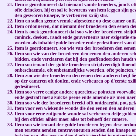
Item is geordonneert dat niemant vande broeders, jonck oft a
ofte drincken, hij en sal te bevorens van hem leggen sijn g
den gesworen knaepe, te verbeuren xxiiij strs.
Item en sullen geene vremde afgesetene op dese camer ont
Item ordonneren, dat niemant der broederen den eenen den 
Item is oock geordonneert dat soo wie der broederen strijdb
coninck, deeken, raadt ende gouverneurs naer exigentie ende
worden als inhabiel gulde broeder ende gedestitueert van 
Item is geordonneert, soo wie van der broederen den eenen
Item soo wie van der broederen den eenen den anderen schel
bidden, ende verclaeren dat hij den geoffendeerden haudt 
Item soo iemant der gulde broederen strijdveerdigh thoende
onbeschaemde, oft onbetamelijcke woorden, ofte poincten, 
Item zoo wie der broederen den eenen den anderen heijt lie
op der cameren oft doulen, ende verbeuren op d'eerste xxiii
gedesitueert.
Item soo verre eenige andere quereleuse poincten voorvalle
ende gestraft met alsulcke peene ende amende als men naer 
Item soo wie der broederen breekt offt ontdraeght, pot, gel
Item voor een wiekende wonde die den eenen den anderen g
Item voor eene zuijpende wonde sal verbeuren drije gulde
bij den officier alhier maer alles tot behoeff der camere.
Item soo wie iemant der gulde broederen tegens dese ordonn
men terstont aenden contraveneuren senden den knaepe om p
betalen van alles wes op dien dagh is geschiet in ontcosten 