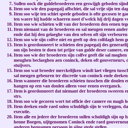
Sullen oock die guldebroederen een geswijgh geboden sijnde
Item soo wie den papegaij affschiet, die sal vrije sijn ten 
Item soo wije ten schiet speele geboden is ofte gecosen te 
ten waere hij hadde schaeren noot d'welck hij drij dagen 
Item soo wie schieten wilt van der broederen den eenen teg
Item niemant van de broederen en sal meugen eenen andere
ende dat hij den gelaeghe van den selven oft sijn verbeuren 
Item soo wie sijn colfve niet en geeft op den colfdagh hem 
Item is geordonneert te schieten den papegaij des generael
om sijn besten te doen tot prijze van gulde deser camere, e
Item soo wie der broederen sijn colfve geeft die sal moghe
meughen beclaeghen aen coninck, deken oft gouverneurs, die
stuijvers.
Item soo wat broeder merckelijken windt laet vliegen tussch
sal meugen gebeuren ter discretie van coninck ende deeken
Item wanneer die broederen schieten tusschen die doulen e
hangen op een van doulen alleen voor eenen overganck.
Item is geordonneert dat niemant der broederen sweeren en
strs.
Item soo wie gecoren wort tot officie der camere en magh 
Item deeken ende raed sulen schuldigh sijn te verleggen, d
executie.
Item alle en jedere der broederen sullen schuldigh sijn o
henne Boegen, uijtgenomen Coninck ende raed gouverneurs op
anderen bequamen persoon in sijne stede stellen.