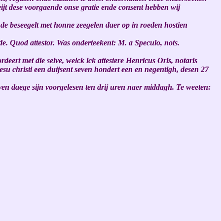
eijt dese voorgaende onse gratie ende consent hebben wij
nde beseegelt met honne zeegelen daer op in roeden hostien
e. Quod attestor. Was onderteekent: M. a Speculo, nots.
deert met die selve, welck ick attestere Henricus Oris, notaris
esu christi een duijsent seven hondert een en negentigh, desen 27
en daege sijn voorgelesen ten drij uren naer middagh. Te weeten: