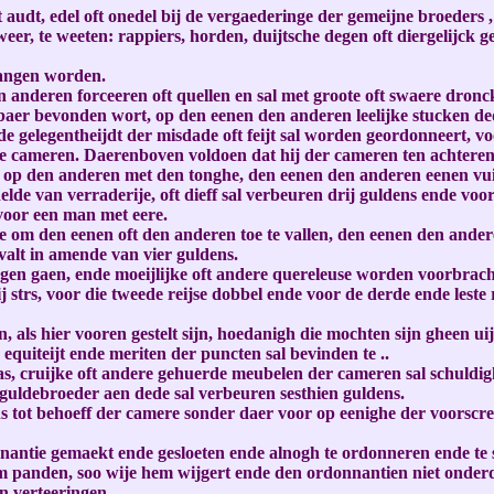
udt, edel oft onedel bij de vergaederinge der gemeijne broeders , t
eweer, te weeten: rappiers, horden, duijtsche degen oft diergelijck
fangen worden.
anderen forceeren oft quellen en sal met groote oft swaere dronck
aer bevonden wort, op den eenen den anderen leelijke stucken dede,
 gelegentheijdt der misdade oft feijt sal worden geordonneert, voo
de cameren. Daerenboven voldoen dat hij der cameren ten achteren 
 op den anderen met den tonghe, den eenen den anderen eenen vuij
de van verraderije, oft dieff sal verbeuren drij guldens ende voo
voor een man met eere.
 om den eenen oft den anderen toe te vallen, den eenen den andere
valt in amende van vier guldens.
gen gaen, ende moeijlijke oft andere quereleuse worden voorbracht
j strs, voor die tweede reijse dobbel ende voor de derde ende leste
n, als hier vooren gestelt sijn, hoedanigh die mochten sijn gheen 
equiteijt ende meriten der puncten sal bevinden te ..
as, cruijke oft andere gehuerde meubelen der cameren sal schuldigh s
uldebroeder aen dede sal verbeuren sesthien guldens.
ns tot behoeff der camere sonder daer voor op eenighe der voors
antie gemaekt ende gesloeten ende alnogh te ordonneren ende te sl
anden, soo wije hem wijgert ende den ordonnantien niet onderdani
en verteeringen.