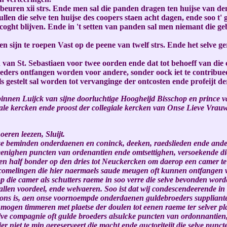
euren xii strs. Ende men sal die panden dragen ten huijse van den
ullen die selve ten huijse des coopers staen acht dagen, ende soo t'
vercoght blijven. Ende in 't setten van panden sal men niemant die ge
n sijn te roepen Vast op de peene van twelf strs. Ende het selve ger
n van St. Sebastiaen voor twee oorden ende dat tot behoeff van die
eders ontfangen worden voor andere, sonder oock iet te contribue
ls gestelt sal worden tot vervanginge der ontcosten ende profeijt d
nnen Luijck van sijne doorluchtige Hoogheijd Bisschop en prince van 
ale kercken ende proost der collegiale kercken van Onse Lieve Vrauw
oeren leezen, Sluijt.
se beminden onderdaenen en coninck, deeken, raedslieden ende ander
enighen puncten van ordenantien ende omtsettighen, versoekende di
en half bonder op den dries tot Neuckercken om daerop een camer te
naecomelingen die hier naermaels saude meugen oft kunnen ontfangen
ie camer als schutters raeme in soo verre die selve bevonden worden 
len voordeel, ende welvaeren. Soo ist dat wij condescendeerende in 
n ons is, aen onse voornoempde onderdaenen guldebroeders supplian
mogen timmeren met plaetse der doulen tot eenen raeme ter selver pla
e compagnie oft gulde broeders alsulcke puncten van ordonnantien, st
icier niet te min gereserveert die macht ende auctoriteijt die selve p