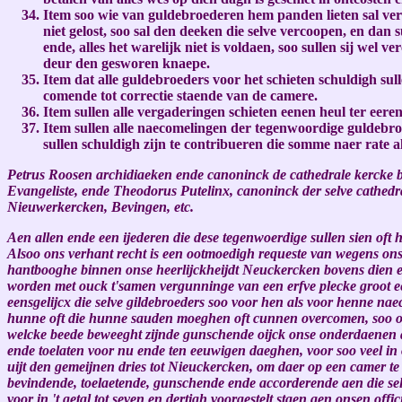
Item soo wie van guldebroederen hem panden lieten sal verb
niet gelost, soo sal den deeken die selve vercoopen, en dan s
ende, alles het warelijk niet is voldaen, soo sullen sij wel 
deur den gesworen knaepe.
Item dat alle guldebroeders voor het schieten schuldigh sulle
comende tot correctie staende van de camere.
Item sullen alle vergaderingen schieten eenen heul ter eere
Item sullen alle naecomelingen der tegenwoordige guldebro
sullen schuldigh zijn te contribueren die somme naer rate a
Petrus Roosen archidiaeken ende canoninck de cathedrale kercke bi
Evangeliste, ende Theodorus Putelinx, canoninck der selve cathedr
Nieuwerkercken, Bevingen, etc.
Aen allen ende een ijederen die dese tegenwoerdige sullen sien oft h
Alsoo ons verhant recht is een ootmoedigh requeste van wegens on
hantbooghe binnen onse heerlijckheijdt Neuckercken bovens dien e
worden met ouck t'samen vergunninge van een erfve plecke groot e
eensgelijcx die selve gildebroeders soo voor hen als voor henne 
hunne oft die hunne sauden moeghen oft cunnen overcomen, soo op d
welcke beede beweeght zijnde gunschende oijck onse onderdaenen al
ende toelaten voor nu ende ten eeuwigen daeghen, voor soo veel i
uijt den gemeijnen dries tot Nieuckercken, om daer op een camer te 
bevindende, toelaetende, gunschende ende accorderende aen die selv
voor in 't getal tot seven en dertigh voorgestelt staen aen onsen off