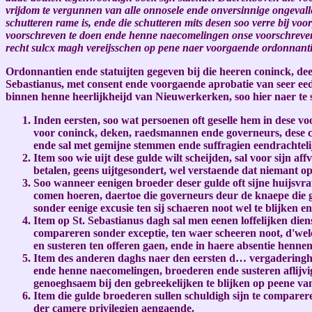
vrijdom te vergunnen van alle onnosele ende onversinnige ongeva
schutteren rame is, ende die schutteren mits desen soo verre bij voo
voorschreven te doen ende henne naecomelingen onse voorschreven ee
recht sulcx magh vereijsschen op pene naer voorgaende ordonnantie
Ordonnantien ende statuijten gegeven bij die heeren coninck, d
Sebastianus, met consent ende voorgaende aprobatie van seer eed
binnen henne heerlijkheijd van Nieuwerkerken, soo hier naer te s
Inden eersten, soo wat persoenen oft geselle hem in dese 
voor coninck, deken, raedsmannen ende governeurs, dese ch
ende sal met gemijne stemmen ende suffragien eendrachte
Item soo wie uijt dese gulde wilt scheijden, sal voor sijn af
betalen, geens uijtgesondert, wel verstaende dat niemant o
Soo wanneer eenigen broeder deser gulde oft sijne huijsvra
comen hoeren, daertoe die governeurs deur de knaepe die guld
sonder eenige excusie ten sij schaeren noot wel te blijken 
Item op St. Sebastianus dagh sal men eenen loffelijken die
compareren sonder exceptie, ten waer scheeren noot, d'welc
en susteren ten offeren gaen, ende in haere absentie henne
Item des anderen daghs naer den eersten d… vergaderinghe 
ende henne naecomelingen, broederen ende susteren aflijvig
genoeghsaem bij den gebreekelijken te blijken op peene van x
Item die gulde broederen sullen schuldigh sijn te comparere
der camere privilegien aengaende.