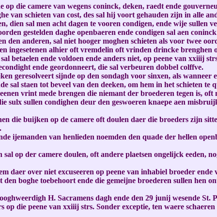
 op die camere van wegens coninck, deken, raedt ende gouverneurs 
daghe van schieten van cost, des sal hij voort gehauden zijn in alle
gaen, dien sal men acht dagen te vooren condigen, ende wije sullen 
voorden gestelden daghe openbaeren ende condigen sal aen coninck
en den anderen, sal niet hooger moghen schieten als voor twee oor
n ingesetenen alhier oft vremdelin oft vrinden drincke brenghen 
sal betaelen ende voldoen ende anders niet, op peene van xxiiij strs
gecondight ende geordonneert, die sal verbeuren dobbel colffve.
ijken geresolveert sijnde op den sondagh voor sinxen, als wanneer 
nde sal staen tot beveel van den deeken, om hem in het schieten te 
n eenen vrint mede brengen die niemant der broederen tegen is, oft
 sulx sullen condighen deur den geswoeren knaepe aen misbruijker 
en die buijken op de camere oft doulen daer die broeders zijn sitt
.
nde ijemanden van henlieden noemden den quade der hellen openbaer
 sal op der camere doulen, oft andere plaetsen ongelijck eeden, 
hem daer over niet excuseeren op peene van inhabiel broeder ende 
at den boghe toebehoort ende die gemeijne broederen sullen hen ont
p hooghweerdigh H. Sacramens dagh ende den 29 junij wesende St. P
 die peene van xxiiij strs. Sonder exceptie, ten waere schaeren n