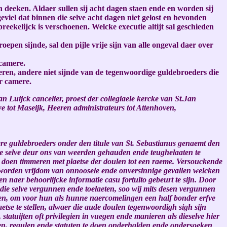
 deeken. Aldaer sullen sij acht dagen staen ende en worden sij
 geviel dat binnen die selve acht dagen niet gelost en bevonden
breekelijck is verschoenen. Welcke executie altijt sal geschieden
oepen sijnde, sal den pijle vrije sijn van alle ongeval daer over
 camere.
eren, andere niet sijnde van de tegenwoordige guldebroeders die
er camere.
Luijck cancelier, proest der collegiaele kercke van St.Jan
e tot Maseijk, Heeren administrateurs tot Attenhoven,
e guldebroeders onder den titule van St. Sebastianus genaemt den
e selve deur ons van weerden gehauden ende teughelaaten te
 doen timmeren met plaetse der doulen tot een raeme. Versouckende
 worden vrijdom van onnoosele ende onversinnige gevallen welcken
naer behoorlijcke informatie casu fortuito gebeurt te sijn. Door
die selve vergunnen ende toelaeten, soo wij mits desen vergunnen
ten, om voor hun als hunne naercomelingen een half bonder erfve
etse te stellen, alwaer die aude doulen tegenwoordigh sigh sijn
atuijten oft privilegien in vuegen ende manieren als dieselve hier
uncten, regulen ende statuten te doen onderhalden ende ondersoeken