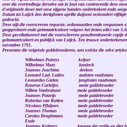
over die overtredinge derselve om in faut van contraventie dese ons
d'origineele deses met onse eijgene handen onderteekent ende seege
Datum tot Luijck den dertighsten aprille duijsent seshondert vijft
gedruckt.
Dese uijt die voorscreven requeste, ordonnantien ende vergunnen ex
geapprobeert ende geimmatriculeert volgens het lesten edict van S.H.
Dese gecollationeert met die voorschreven geauthentiseerde copije de
geimmatriculeert en publijck van Luijck. Ten trouwe onderteekenend
november 1791.
Presenten die volgende guldebroederen, aen welcke die selve artyk
Wilhelmus Putzeys keijser
Wilhelmus Maes koninck
Joannes Joachims deeken
Leonard Lud. Lutinx audsten raadsman
Leonardus Gielen jonghsten raadsman
Renerus Carleijns mede guldebroeder
Willem Vanbrabant mede guldebroeder
Joannes Putzeijs mede guldebroeder
Robertus van Rutten mede guldebroeder
Nicolaus Pfhijsers mede guldebroeder
Joannes Thomas mede guldebroeder
Carolus Brughmans mede guldebroeder
Ende
Joannes Kuijpers knaepe der gulde en dier br