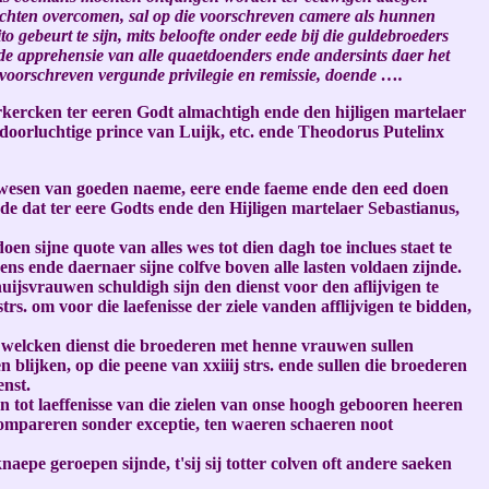
chten overcomen, sal op die voorschreven camere als hunnen
o gebeurt te sijn, mits beloofte onder eede bij die guldebroeders
de apprehensie van alle quaetdoenders ende andersints daer het
voorschreven vergunde privilegie en remissie, doende ….
rkercken ter eeren Godt almachtigh ende den hijligen martelaer
doorluchtige prince van Luijk, etc. ende Theodorus Putelinx
t wesen van goeden naeme, eere ende faeme ende den eed doen
e dat ter eere Godts ende den Hijligen martelaer Sebastianus,
oen sijne quote van alles wes tot dien dagh toe inclues staet te
ns ende daernaer sijne colfve boven alle lasten voldaen zijnde.
uijsvrauwen schuldigh sijn den dienst voor den aflijvigen te
s. om voor die laefenisse der ziele vanden afflijvigen te bidden,
in welcken dienst die broederen met henne vrauwen sullen
lijken, op die peene van xxiiij strs. ende sullen die broederen
enst.
 tot laeffenisse van die zielen van onse hoogh gebooren heeren
 compareren sonder exceptie, ten waeren schaeren noot
aepe geroepen sijnde, t'sij sij totter colven oft andere saeken