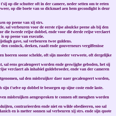
'sij op die schutter oft in der camere, neder setten om te eeten
 geweer, op die boete van so dickmael aen hem gecondight is deur
en op peene van xij strs.
 sal verbeuren voor de eerste rijse alsulcke peene als bij den
r die tweede reijse dobbel, ende voor die derde reijse verclaert
is op peene van executie.
stlagh gave, sal verbeuren twee guldens.
r den coninck, deeken, raadt ende gouverneurs vergiffenisse
n hoeren soone schelde, oft sijn moeder verweete, oft dergelijke
, sal eens gecalengeert worden ende geswijghe geboden, het sij
 rijse verclaert als inhabiel guldebroeder, ende van der cameren
uijtgenomen, sal den misbruijker daer naer gecalengeert worden,
ijn t'selve op dobbel te besorgen op sijne coste ende laste.
creven misbruijken aengesproken te connen oft meughen worden
uijten, contrarieerden ende niet en wilde obedieeren, soo sal
ch en is metter sonnen sal verbeuren xij strs. ende sijn quote