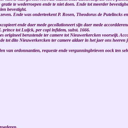
e gratie te wederroepen ende te niet doen. Ende tot meerder bevestigh
len bevestight.
igh zeven. Ende was onderteekent P. Rosen, Theodorus de Putelincks e
copieert ende daer mede gecollationeert sijn daer mede accordderend
 prince tot Luijck, per copi infidem, subst. 1666.
s origineel berustende ter camere tot Nieuwerkercken voorseijt. Accor
e tot dito Nieuwerkercken ter camere aldaer in het jaer ons heeren j
elen van ordonnantien, requeste ende vergunningbrieven oock ten selv
oederen.