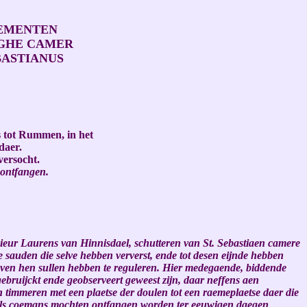
LEMENTEN
OGHE CAMER
BASTIANUS
 tot Rummen, in het
daer.
versocht.
n ontfangen.
sieur Laurens van Hinnisdael, schutteren van St. Sebastiaen camere
e sauden die selve hebben ververst, ende tot desen eijnde hebben
reven hen sullen hebben te reguleren. Hier medegaende, biddende
ebruijckt ende geobserveert geweest zijn, daar neffens aen
 timmeren met een plaetse der doulen tot een raemeplaetse daer die
n als coemans mochten ontfangen worden ter eeuwigen daegen