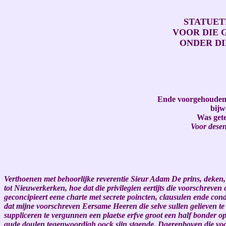
STATUET
VOOR DIE 
ONDER DI
Ende voorgehouden 
bijw
Was gete
Voor desen 
Verthoenen met behoorlijke reverentie Sieur Adam De prins, deken,
tot Nieuwerkerken, hoe dat die privilegien eertijts die voorschreve
geconcipieert eene charte met secrete poincten, clausulen ende con
dat mijne voorschreven Eersame Heeren die selve sullen gelieven te 
suppliceren te vergunnen een plaetse erfve groot een half bonder 
aude doulen tegenwoordigh oock sijn staende. Daerenboven die voo