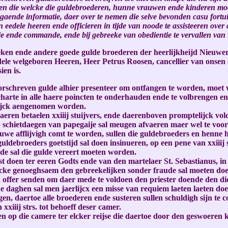
llen die welcke die guldebroederen, hunne vrauwen ende kinderen mo
rgaende informatie, daer over te nemen die selve bevonden casu fortuit
dele heeren ende officieren in tijde van noode te assisteeren over 
 ende commande, ende bij gebreeke van obedientie te vervallen van 
eeken ende andere goede gulde broederen der heerlijkheijd Nieuwe
ele welgeboren Heeren, Heer Petrus Roosen, cancellier van onsen 
ien is.
voorschreven gulde alhier presenteer om ontfangen te worden, moe
arte in alle haere poincten te onderhauden ende te volbrengen end
lijck aengenomen worden.
fvaeren betaelen xxiiij stuijvers, ende daerenboven promptelijck vold
p schietdaegen van papegaije sal meugen afvaeren maer wel te voore
uwe afflijvigh comt te worden, sullen die guldebroeders en henne h
ebroeders goetstijd sal doen insinueren, op een pene van xxiiij str
ende sal die gulde vereert moeten worden.
nst doen ter eeren Godts ende van den martelaer St. Sebastianus, 
ke genoeghsaem den gebreekelijken sonder fraude sal moeten doen b
n offer senden om daer mede te voldoen den priester doende den di
daghen sal men jaerlijcx een misse van requiem laeten laeten doen
en, daertoe alle broederen ende susteren sullen schuldigh sijn te
xiiij strs. tot behoeff deser camer.
n op die camere ter elcker reijse die daertoe door den geswoeren kn