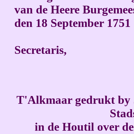
van de Heere Burgemees
den 18 September 1751
In kenni
Secretaris,
J: W
T'Alkmaar gedrukt b
Stad
in de Houtil over 