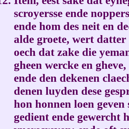
Item, eest sake dat eyn
scroyersse ende nopper
ende hom des neit en de
alde groete, wert datter
oech dat zake die yeman
gheen wercke en gheve, 
ende den dekenen claech
denen luyden dese gesp
hon honnen loen geven s
gedient ende gewercht 