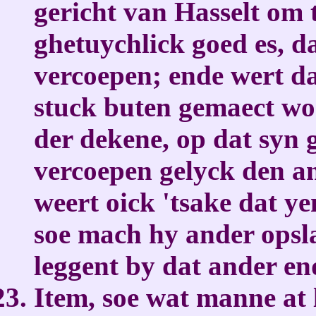
gericht van Hasselt om 
ghetuychlick goed es, d
vercoepen; ende wert da
stuck buten gemaect wor
der dekene, op dat syn 
vercoepen gelyck den a
weert oick 'tsake dat y
soe mach hy ander opsla
leggent by dat ander en
Item, soe wat manne at l