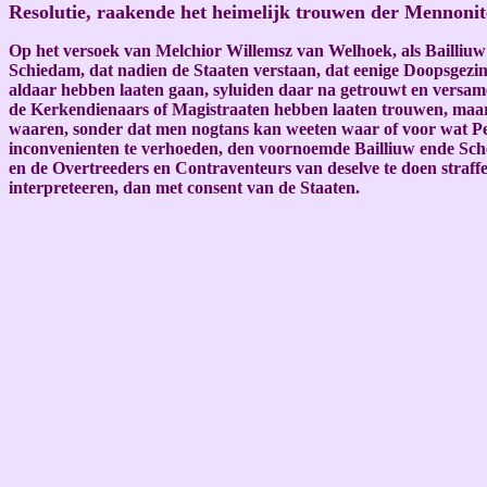
Resolutie, raakende het heimelijk trouwen der Mennoni
Op het versoek van Melchior Willemsz van Welhoek, als Bailliuw
Schiedam, dat nadien de Staaten verstaan, dat eenige Doopsgezi
aldaar hebben laaten gaan, syluiden daar na getrouwt en versame
de Kerkendienaars of Magistraaten hebben laaten trouwen, maar a
waaren, sonder dat men nogtans kan weeten waar of voor wat Per
inconvenienten te verhoeden, den voornoemde Bailliuw ende Sch
en de Overtreeders en Contraventeurs van deselve te doen stra
interpreteeren, dan met consent van de Staaten.