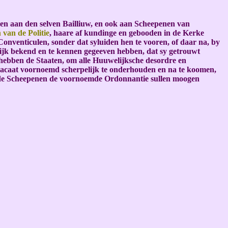
ven aan den selven Bailliuw, en ook aan Scheepenen van
van de Politie
, haare af kundinge en gebooden in de Kerke
onventiculen, sonder dat syluiden hen te vooren, of daar na, by
lijk bekend en te kennen gegeeven hebben, dat sy getrouwt
 hebben de Staaten, om alle Huuwelijksche desordre en
lacaat voornoemd scherpelijk te onderhouden en na te koomen,
at de Scheepenen de voornoemde Ordonnantie sullen moogen