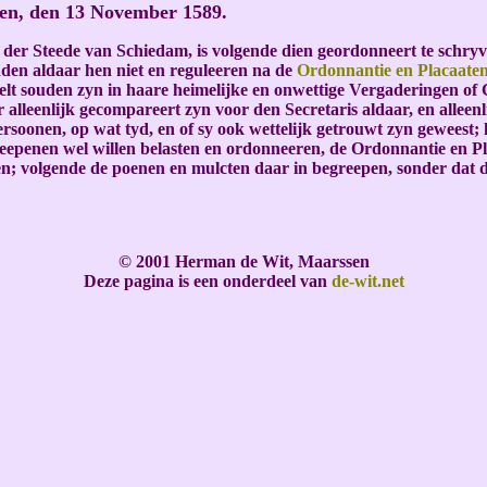
ten, den 13 November 1589.
 der Steede van Schiedam, is volgende dien geordonneert te schry
nden aldaar hen niet en reguleeren na de
Ordonnantie en Placaaten 
lt souden zyn in haare heimelijke en onwettige Vergaderingen of C
lleenlijk gecompareert zyn voor den Secretaris aldaar, en alleen
soonen, op wat tyd, en of sy ook wettelijk getrouwt zyn geweest;
eepenen wel willen belasten en ordonneeren, de Ordonnantie en P
ffen; volgende de poenen en mulcten daar in begreepen, sonder d
© 2001 Herman de Wit, Maarssen
Deze pagina is een onderdeel van
de-wit.net