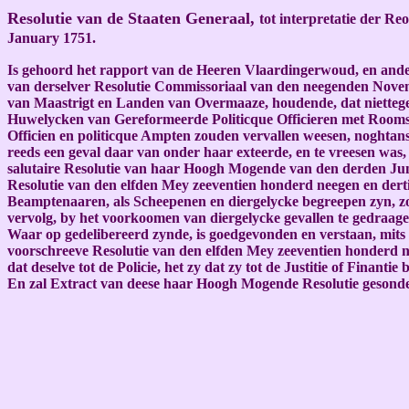
Resolutie van de Staaten Generaal,
tot interpretatie der R
January 1751.
Is gehoord het rapport van de Heeren Vlaardingerwoud, en ande
van derselver Resolutie Commissoriaal van den neegenden Novem
van Maastrigt en Landen van Overmaaze, houdende, dat nietteg
Huwelycken van Gereformeerde Politicque Officieren met Roomsch
Officien en politicque Ampten zouden vervallen weesen, noghtans 
reeds een geval daar van onder haar exteerde, en te vreesen wa
salutaire Resolutie van haar Hoogh Mogende van den derden Jun
Resolutie van den elfden Mey zeeventien honderd neegen en dertig
Beamptenaaren, als Scheepenen en diergelycke begreepen zyn, zo
vervolg, by het voorkoomen van diergelycke gevallen te gedraage
Waar op gedelibereerd zynde, is goedgevonden en verstaan, mits
voorschreeve Resolutie van den elfden Mey zeeventien honderd nee
dat deselve tot de Policie, het zy dat zy tot de Justitie of Fina
En zal Extract van deese haar Hoogh Mogende Resolutie gesonden