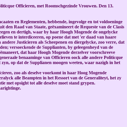
oliticque Officieren, met Roomschgezinde Vrouwen. Den 13.
aaten en Reglementen, hebbende, ingevolge en tot voldoeninge
it den Raad van Staate, geëxamineert de Requeste van de Clasis
neegen en dertigh, waar by haar Hoogh Mogende de ongelycke
ieven te interdiceeren, op poene dat met 'er daad van haare
 andere Justicieren als Scheepenen en diergelycke, zoo verre, dat
rden; versoeckende de Supplianten, by geleegenheyd van de
 geëmaneert, dat haar Hoogh Mogende derzelver voorschreeve
 generaale benaaminge van Officieren oock alle andere Politicque
t zyn, op dat de Supplianen moogen weeten, waar nazigh in het
icieren
, zoo als deselve voorkomt in haar Hoog Mogende
eralyck alle Beampten in het Ressort van de Generaliteyt, het zy
tie met opsight tot alle deselve moet stand grypen.
arightinge.