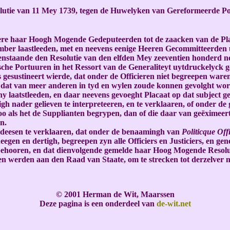
eolutie van 11 Mey 1739, tegen de Huwelyken van Gereformeerde P
re haar Hoogh Mogende Gedeputeerden tot de zaacken van de Plac
ber laastleeden, met en neevens eenige Heeren Gecommitteerden u
enstaande den Resolutie van den elfden Mey zeeventien honderd 
e Portuuren in het Ressort van de Generaliteyt uytdruckelyck gel
gesustineert wierde, dat onder de Officieren niet begreepen waren
s, dat van meer anderen in tyd en wylen zoude konnen gevolght wo
y laatstleeden, en daar neevens gevoeght Placaat op dat subject
h nader gelieven te interpreteeren, en te verklaaren, of onder de
o als het de Supplianten begrypen, dan of die daar van geëximeer
n.
 deesen te verklaaren, dat onder de benaamingh van
Politicque Off
gen en dertigh, begreepen zyn alle Officiers en Justiciers, en gen
ntie behooren, en dat dienvolgende gemelde haar Hoog Mogende Resolu
 werden aan den Raad van Staate, om te strecken tot derzelver n
© 2001 Herman de Wit, Maarssen
Deze pagina is een onderdeel van
de-wit.net