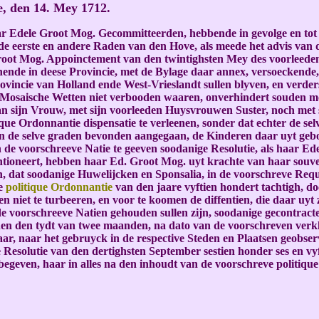
e, den 14. Mey 1712.
ar Edele Groot Mog. Gecommitteerden, hebbende in gevolge en tot 
n de eerste en andere Raden van den Hove, als meede het advis va
root Mog. Appoinctement van den twintighsten Mey des voorleeden 
ende in deese Provincie, met de Bylage daar annex, versoeckende
vincie van Holland ende West-Vrieslandt sullen blyven, en verders
e Mosaische Wetten niet verbooden waaren, onverhindert souden m
an sijn Vrouw, met sijn voorleeden Huysvrouwen Suster, noch met 
ique Ordonnantie dispensatie te verleenen, sonder dat echter de se
 in de selve graden bevonden aangegaan, de Kinderen daar uyt geb
n de voorschreeve Natie te geeven soodanige Resolutie, als haar E
tioneert, hebben haar Ed. Groot Mog. uyt krachte van haar souv
n, dat soodanige Huwelijcken en Sponsalia, in de voorschreve Reque
de
politique Ordonnantie
van den jaare vyftien hondert tachtigh, do
en niet te turbeeren, en voor te koomen de diffentien, die daar uy
de voorschreeve Natien gehouden sullen zijn, soodanige gecontrac
binnen den tydt van twee maanden, na dato van de voorschreven ver
ar, naar het gebruyck in de respective Steden en Plaatsen geobser
Resolutie van den dertighsten September sestien honder ses en vy
begeven, haar in alles na den inhoudt van de voorschreve politiq