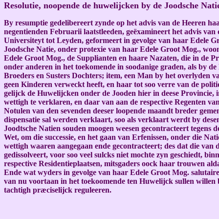
Resolutie, noopende de huwelijcken by de Joodsche Nati
By resumptie gedelibereert zynde op het advis van de Heeren ha
negentienden Februarii laatstleeden, geëxamineert het advis va
Universiteyt tot Leyden, geformeert in gevolge van haar Edele G
Joodsche Natie, onder protexie van haar Edele Groot Mog., woon
Edele Groot Mog., de Supplianten en haare Nazaten, die in de Pro
onder anderen in het toekomende in soodanige graden, als by d
Broeders en Susters Dochters; item, een Man by het overlyden v
geen Kinderen verweckt heeft, en haar tot soo verre van de polit
gelijck de Huwelijcken onder de Jooden hier in deese Provincie,
wettigh te verklaren, en daar van aan de respective Regenten va
Notulen van den sevenden deeser loopende maandt breder gemen
dispensatie sal werden verklaart, soo als verklaart werdt by dese
Joodtsche Natien souden moogen weesen gecontracteert tegens 
Wet, om die successie, en het gaan van Erfenissen, onder die Nati
wettigh waaren aangegaan ende gecontracteert; des dat die van 
gedissolveert, voor soo veel sulcks niet mochte zyn geschiedt, 
respective Residentieplaatsen, mitsgaders oock haar trouwen alda
Ende wat wyders in gevolge van haar Edele Groot Mog. salutaire 
van nu voortaan in het toekoomende ten Huwelijck sullen willen 
tachtigh præciselijck reguleeren.