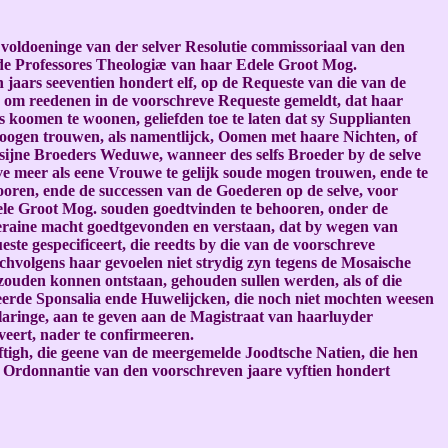
voldoeninge van der selver Resolutie commissoriaal van den
n de Professores Theologiæ van haar Edele Groot Mog.
jaars seeventien hondert elf, op de Requeste van die van de
, om reedenen in de voorschreve Requeste gemeldt, dat haar
 koomen te woonen, geliefden toe te laten dat sy Supplianten
oogen trouwen, als namentlijck, Oomen met haare Nichten, of
sijne Broeders Weduwe, wanneer des selfs Broeder by de selve
lve meer als eene Vrouwe te gelijk soude mogen trouwen, ende te
ooren, ende de successen van de Goederen op de selve, voor
dele Groot Mog. souden goedtvinden te behooren, onder de
eraine macht goedtgevonden en verstaan, dat by wegen van
ste gespecificeert, die reedts by die van de voorschreve
chvolgens haar gevoelen niet strydig zyn tegens de Mosaische
t zouden konnen ontstaan, gehouden sullen werden, als of die
teerde Sponsalia ende Huwelijcken, die noch niet mochten weesen
klaringe, aan te geven aan de Magistraat van haarluyder
veert, nader te confirmeeren.
ftigh, die geene van de meergemelde Joodtsche Natien, die hen
ue Ordonnantie van den voorschreven jaare vyftien hondert