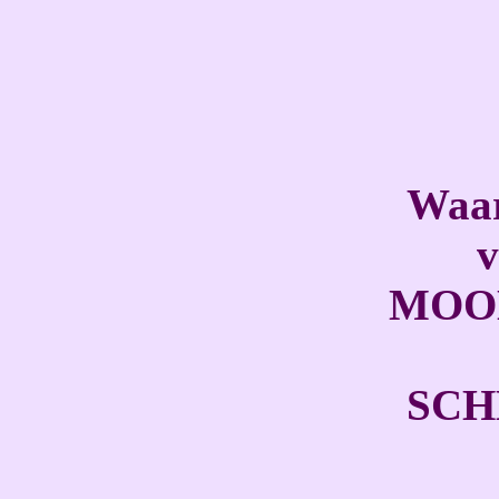
Waa
v
MOO
SC