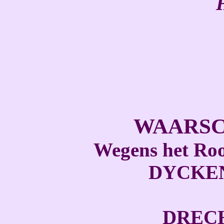
WAARS
Wegens het Roo
DYCKEN
DREC