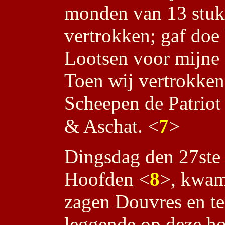
monden van 13 stuk
vertrokken; gaf doe
Lootsen voor mijne 
Toen wij vertrokken
Scheepen de Patriot
& Aschat. <
7
>
Dingsdag den 27ste 
Hoofden <
8
>, kwame
zagen Douvres en te
leggende op deze ho