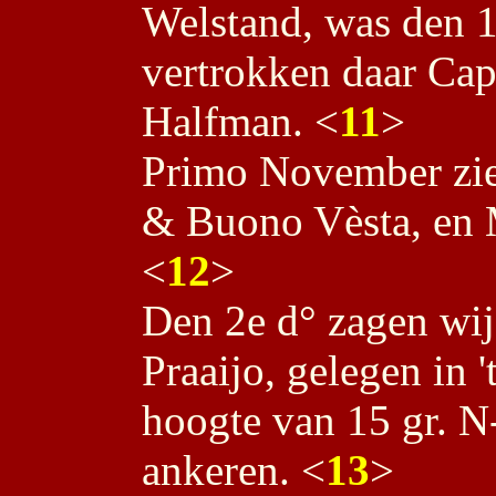
Welstand, was den 1
vertrokken daar Cap
Halfman. <
11
>
Primo November zien
& Buono Vèsta, en 
<
12
>
Den 2e d° zagen wij
Praaijo, gelegen in '
hoogte van 15 gr. N
ankeren. <
13
>