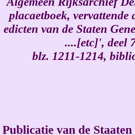
Algemeen Rijksarchief Den
placaetboek, vervattende
edicten van de Staten Gen
....[etc]', dee
blz. 1211-1214, bibl
Publicatie van de Staate