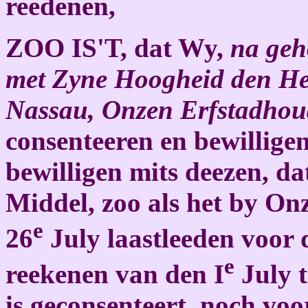
reedenen,
ZOO IS'T, dat Wy,
na geh
met Zyne Hoogheid den He
Nassau, Onzen Erfstadhou
consenteeren en bewillige
bewilligen mits deezen, da
Middel, zoo als het by Onz
e
26
July laastleeden voor 
e
reekenen van den I
July t
is geconsenteert, noch voo